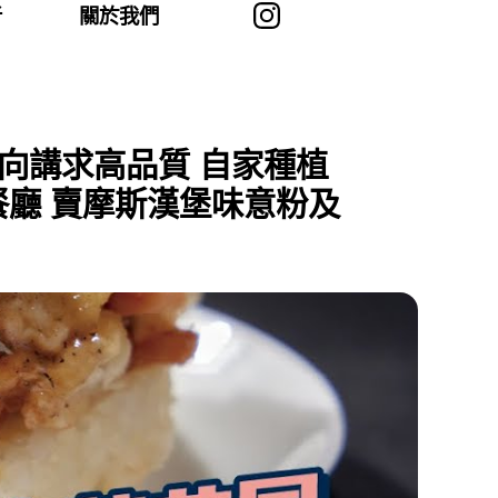
者
關於我們
方向講求高品質 自家種植
廳 賣摩斯漢堡味意粉及