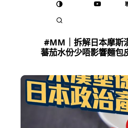
#MM｜拆解日本摩斯漢
蕃茄水份少唔影響麵包