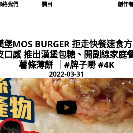
聯絡我們
欄目
創作
堡MOS BURGER 拒走快餐速食
皮口感 推出漢堡包糖、開副線家庭餐
薯條薄餅 ｜#牌子嘢 #4K
2022-03-31