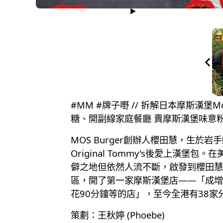
#MM #牌子嘢 // 拆解日本摩斯漢堡
糖、開副線家庭餐廳 賣摩斯漢堡味意
MOS Burger創辦人櫻田慧，生
Original Tommy's後愛上漢堡
僻之地但依然人流不斷，啟發到櫻田慧
區，開了第一家摩斯漢堡店——「成增
花90分鐘等的店」，至今全港有38
策劃：王秋婷 (Phoebe)