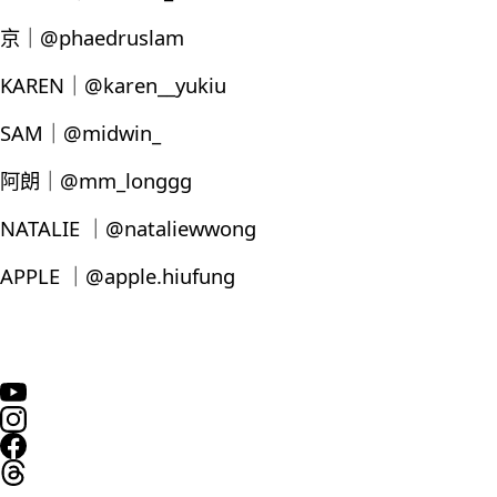
京｜@phaedruslam
KAREN｜@karen__yukiu
SAM｜@midwin_
阿朗｜@mm_longgg
NATALIE ｜@nataliewwong
APPLE ｜@apple.hiufung