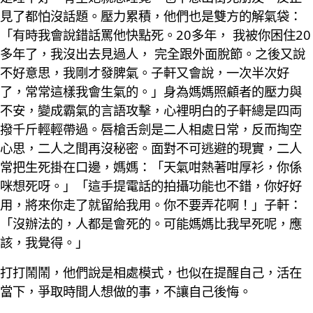
見了都怕沒話題。壓力累積，他們也是雙方的解氣袋：
「有時我會說錯話罵他快點死。20多年， 我被你困住20
多年了，我沒出去見過人， 完全跟外面脫節。之後又說
不好意思，我剛才發脾氣。子軒又會說，一次半次好
了，常常這樣我會生氣的。」身為媽媽照顧者的壓力與
不安，變成霸氣的言語攻擊，心裡明白的子軒總是四両
撥千斤輕輕帶過。唇槍舌劍是二人相處日常，反而掏空
心思，二人之間再沒秘密。面對不可逃避的現實，二人
常把生死掛在口邊，媽媽：「天氣咁熱著咁厚衫，你係
咪想死呀。」「這手提電話的拍攝功能也不錯，你好好
用，將來你走了就留給我用。你不要弄花啊！」子軒：
「沒辦法的，人都是會死的。可能媽媽比我早死呢，應
該，我覺得。」
打打鬧鬧，他們說是相處模式，也似在提醒自己，活在
當下，爭取時間人想做的事，不讓自己後悔。