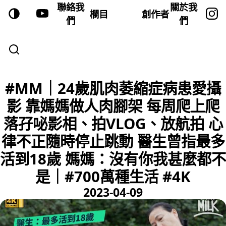
聯絡我
關於我
欄目
創作者
們
們
#MM｜24歲肌肉萎縮症病患愛攝
影 靠媽媽做人肉腳架 每周爬上爬
落孖咇影相、拍VLOG、放航拍 心
律不正隨時停止跳動 醫生曾指最多
活到18歲 媽媽：沒有你我甚麼都不
是｜#700萬種生活 #4K
2023-04-09