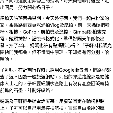
片。同時迫使患抑鬱症的媽媽，每天與他旅行遊歷，走
出困局，努力開心過日子。
連續天陰落雨幾星期，今天趁停雨，我們一起由粉嶺的
家，乘鐵路到西貢泥涌拍Vlog及航拍。前一天媽媽把輪
椅、相機、GoPro、航拍機及遙控、Gimbal都檢查充
電，鏡頭抹好、記憶卡格式化，準備好隔天午飯後出
發。拍了4年，媽媽也許有點攝影心得？「子軒叫我調光
圈快門我都會，但不懂箇中原理、不知道有何分別，哈
哈哈。」
子軒呢，在計劃行程時已經用Google街景圖，把路程都
查了遍。因為一般旅遊網站，列出的郊遊路線都是給健
康人士走的，子軒要細細檢查路上有沒有甚麼阻礙輪椅
前進的石壆，計劃好繞路。
媽媽為子軒把手提電話屏幕，用腳架固定在輪椅腳踏
上，子軒可以自己用遙控拍航拍，嘗嘗自由飛翔的感