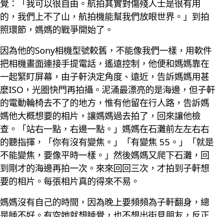
覺：「我可以很自由。航拍其實對傷殘人士是很有用
的，我們上不了山，航拍機能幫我們放眼世界。」到拍
照環節，媽媽的戰爭開始了。
因為他的Sony相機型號較舊，不能像我們一樣，用軟件
把相機畫面連接手提電話，遙遠控制，他便和媽媽靠在
一起緊盯屏幕，由子軒決定角度、遠近，告訴媽媽用甚
麼ISO，光圈快門再拍攝。泥涌最漂亮的是海邊，但子軒
的電動輪椅去不了的地方，惟有他留在行人路，告訴媽
媽他大概想要的相片，讓媽媽過去拍了，回來讓他檢
查。「站右一點，右邊一點。」媽媽在石灘前左左右右
的聽指揮，「你有沒有變焦。」「有變焦 55。」「就是
不能變焦，要像平時一樣。」然後媽媽又爬下石灘，回
到剛才的海邊再拍一次。來來回回三次，才拍到子軒想
要的相片。每張相片真的得來不易。
媽媽沒有自己的時間，因為晚上要頻頻為子軒翻身，總
是睡不好。有空她就想睡覺，也不想出街見朋友，反正