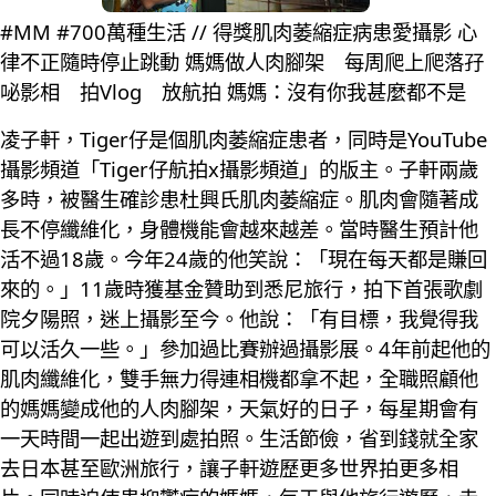
#MM #700萬種生活 // 得獎肌肉萎縮症病患愛攝影 心
律不正隨時停止跳動 媽媽做人肉腳架 每周爬上爬落孖
咇影相 拍Vlog 放航拍 媽媽：沒有你我甚麼都不是
凌子軒，Tiger仔是個肌肉萎縮症患者，同時是YouTube
攝影頻道「Tiger仔航拍x攝影頻道」的版主。子軒兩歲
多時，被醫生確診患杜興氏肌肉萎縮症。肌肉會隨著成
長不停纖維化，身體機能會越來越差。當時醫生預計他
活不過18歲。今年24歲的他笑說：「現在每天都是賺回
來的。」11歲時獲基金贊助到悉尼旅行，拍下首張歌劇
院夕陽照，迷上攝影至今。他說：「有目標，我覺得我
可以活久一些。」參加過比賽辦過攝影展。4年前起他的
肌肉纖維化，雙手無力得連相機都拿不起，全職照顧他
的媽媽變成他的人肉腳架，天氣好的日子，每星期會有
一天時間一起出遊到處拍照。生活節儉，省到錢就全家
去日本甚至歐洲旅行，讓子軒遊歷更多世界拍更多相