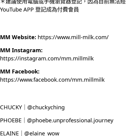
＊建議使用電腦或手機瀏覽器登記，因為目前無法經
YouTube APP 登記成為付費會員
MM Website:
https://www.mill-milk.com/
MM Instagram:
https://instagram.com/mm.millmilk
MM Facebook:
https://www.facebook.com/mm.millmilk
CHUCKY｜@chuckyching
PHOEBE｜@phoebe.unprofessional.journey
ELAINE｜@elaine_wow