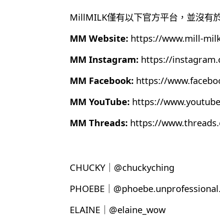
MillMILK僅有以下官方平台，並沒
MM Website:
https://www.mill-mil
MM Instagram:
https://instagram
MM Facebook:
https://www.faceb
MM YouTube:
https://www.youtub
MM Threads:
https://www.thread
CHUCKY｜@chuckyching
PHOEBE｜@phoebe.unprofessional.
ELAINE｜@elaine_wow