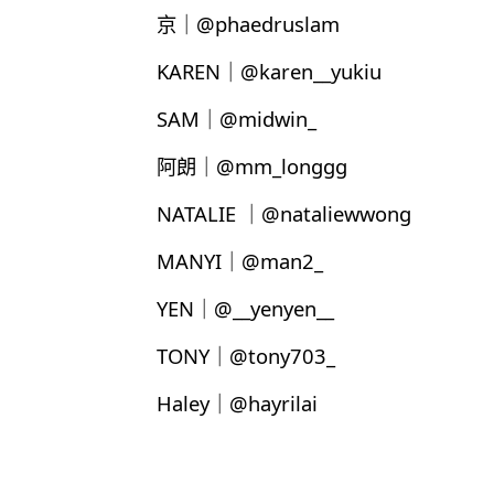
京｜@phaedruslam
KAREN｜@karen__yukiu
SAM｜@midwin_
阿朗｜@mm_longgg
NATALIE ｜@nataliewwong
MANYI｜@man2_
YEN｜@__yenyen__
TONY｜@tony703_
Haley｜@hayrilai