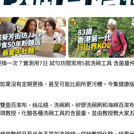
洗碗綿幾耐要換一次？實測用7日 試勻坊間常用5款洗碗工具 含菌
果沒有定期更換，甚至可能比廁所更污糟。今集健康版《We
雙面百潔布、絲瓜絡、洗碗刷、矽膠洗碗刷和海綿百潔
琪教授，化驗各種洗碗工具的含菌量，並由教授教大家
使用數個月至半年不等的洗碗綿一併給教授化驗，結果