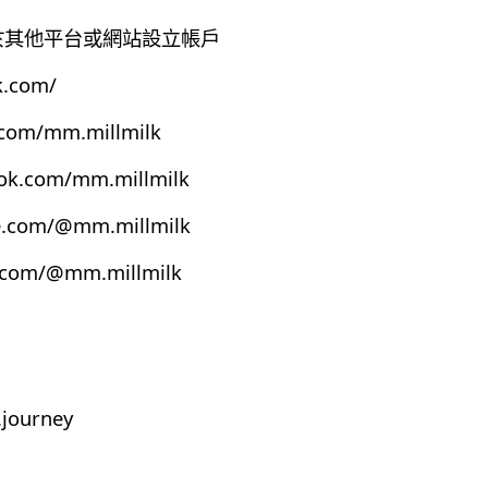
有於其他平台或網站設立帳戶
k.com/
.com/mm.millmilk
ook.com/mm.millmilk
e.com/@mm.millmilk
s.com/@mm.millmilk
journey