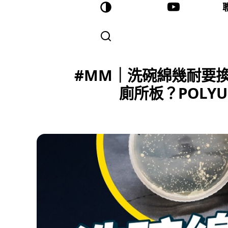
#MM｜洗碗綿幾耐要換
廁所板？POLY