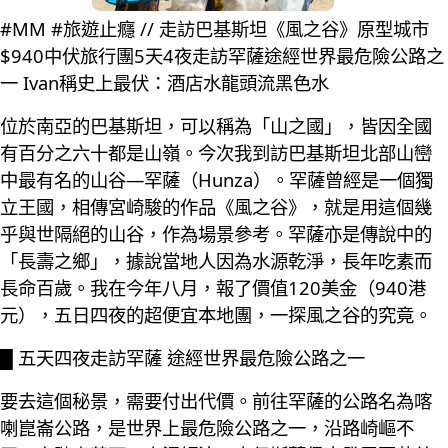
#MM #旅遊止癮 // 走訪巴基斯坦《風之谷》原型城市
$940中伏旅行團5天4夜走訪罕薩途經世界最危險公路之
一 Ivan稱史上最伏：酒店水龍頭流黑色水
位於南亞的巴基斯坦，可以稱為「山之國」，皆因全國
有百分之六十都是山嶺。今次我到訪巴基斯坦北部山巒
中最有名的山谷—罕薩（Hunza）。罕薩曾經是一個獨
立王國，相傳宮崎駿的作品《風之谷》，就是用這個幾
乎與世隔絕的山谷，作為場景參考。罕薩亦是傳說中的
「長壽之鄉」，據說當地人因為水源乾淨，長年吃素而
長命百歲。我在今年八月，報了價值120美金（940港
元），五日四夜的超便宜本地團，一探風之谷的究竟。
█ 五天四夜走訪罕薩 途經世界最危險公路之一
要去這個秘景，需要付出代價。前往罕薩的公路名為喀
喇崑崙公路，是世界上最危險公路之一，沿路崎嶇不