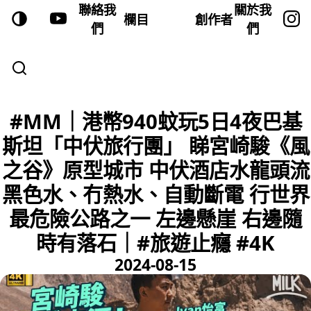
聯絡我
關於我
欄目
創作者
們
們
#MM｜港幣940蚊玩5日4夜巴基
斯坦「中伏旅行團」 睇宮崎駿《風
之谷》原型城市 中伏酒店水龍頭流
黑色水、冇熱水、自動斷電 行世界
最危險公路之一 左邊懸崖 右邊隨
時有落石｜#旅遊止癮 #4K
2024-08-15