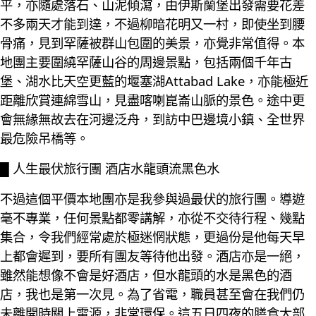
平，亦隨處落石、山泥傾瀉，由伊斯蘭堡出發需要花差
不多兩天才能到達，不過柳暗花明又一村，即使坐到腰
骨痛，見到罕薩被群山包圍的美景，亦覺非常值得。本
地團主要圍繞罕薩山谷的周邊景點，包括兩個千年古
堡、湖水比天空更藍的堰塞湖Attabad Lake，亦能極近
距離欣賞連綿雪山，見盡喀喇崑崙山脈的景色。途中更
會無緣無故去在河邊泛舟，到訪中巴邊境小鎮、全世界
最危險吊橋等。
█ 人生最伏旅行團 酒店水龍頭流黑色水
不過這個平價本地團亦是我參與過最伏的旅行團。導遊
毫不專業，任何景點都零講解，亦從不交待行程、幾點
集合，令我們經常處於極迷惘狀態，更過份是他每天早
上都會遲到，要所有團友等待他出發。酒店亦是一絕，
雖然能想像不會是好酒店，但水龍頭的水是黑色的酒
店，我也是第一次見。為了省電，職員甚至會在我們仍
未離開時關上電源，非常環保。這五日四夜的膳食大部