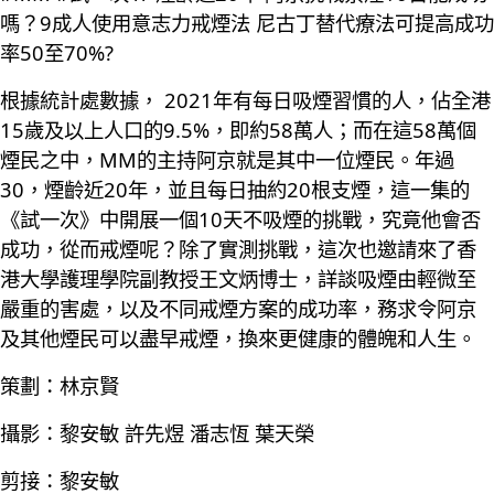
嗎？9成人使用意志力戒煙法 尼古丁替代療法可提高成功
率50至70%?
根據統計處數據， 2021年有每日吸煙習慣的人，佔全港
15歲及以上人口的9.5%，即約58萬人；而在這58萬個
煙民之中，MM的主持阿京就是其中一位煙民。年過
30，煙齡近20年，並且每日抽約20根支煙，這一集的
《試一次》中開展一個10天不吸煙的挑戰，究竟他會否
成功，從而戒煙呢？除了實測挑戰，這次也邀請來了香
港大學護理學院副教授王文炳博士，詳談吸煙由輕微至
嚴重的害處，以及不同戒煙方案的成功率，務求令阿京
及其他煙民可以盡早戒煙，換來更健康的體魄和人生。
策劃：林京賢
攝影：黎安敏 許先煜 潘志恆 葉天榮
剪接：黎安敏