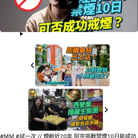
#MM #試一次 // 煙齡近20年 阿京挑戰禁煙10日能成功