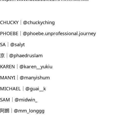
CHUCKY｜@chuckyching
PHOEBE｜@phoebe.unprofessional.journey
SA｜@salyt
京｜@phaedruslam
KAREN｜@karen__yukiu
MANYI｜@manyishum
MICHAEL｜@guai__k
SAM｜@midwin_
阿朗｜@mm_longgg