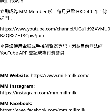
#quittowin
立即成為 MM Member 啦，每月只需 HKD 40 咋！傳
送門：
https://www.youtube.com/channel/UCa1d9ZXVMU0
BZQRXZHt8Cpw/join
＊建議使用電腦或手機瀏覽器登記，因為目前無法經
YouTube APP 登記成為付費會員
MM Website:
https://www.mill-milk.com/
MM Instagram:
https://instagram.com/mm.millmilk
MM Facebook:
https://www.facebook.com/mm.millmilk