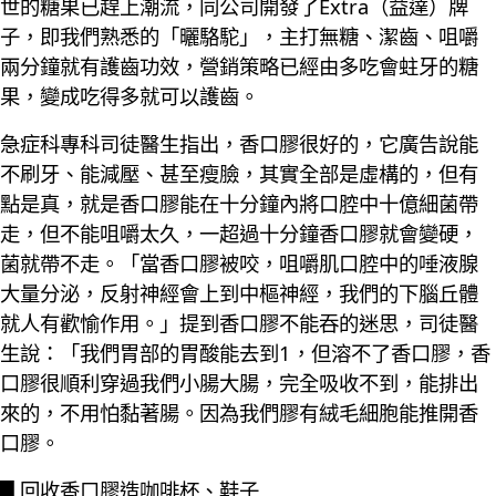
世的糖果已趕上潮流，同公司開發了Extra（益達）牌
子，即我們熟悉的「曬駱駝」，主打無糖、潔齒、咀嚼
兩分鐘就有護齒功效，營銷策略已經由多吃會蛀牙的糖
果，變成吃得多就可以護齒。
急症科專科司徒醫生指出，香口膠很好的，它廣告說能
不刷牙、能減壓、甚至瘦臉，其實全部是虛構的，但有
點是真，就是香口膠能在十分鐘內將口腔中十億細菌帶
走，但不能咀嚼太久，一超過十分鐘香口膠就會變硬，
菌就帶不走。「當香口膠被咬，咀嚼肌口腔中的唾液腺
大量分泌，反射神經會上到中樞神經，我們的下腦丘體
就人有歡愉作用。」提到香口膠不能吞的迷思，司徒醫
生說：「我們胃部的胃酸能去到1，但溶不了香口膠，香
口膠很順利穿過我們小腸大腸，完全吸收不到，能排出
來的，不用怕黏著腸。因為我們膠有絨毛細胞能推開香
口膠。
█ 回收香口膠造咖啡杯、鞋子