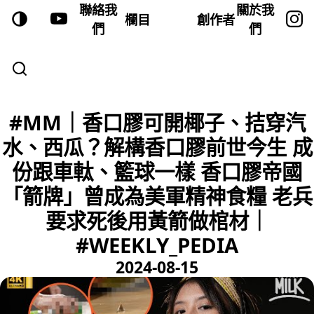
聯絡我
關於我
欄目
創作者
們
們
#MM｜香口膠可開椰子、拮穿汽
水、西瓜？解構香口膠前世今生 成
份跟車軚、籃球一樣 香口膠帝國
「箭牌」曾成為美軍精神食糧 老兵
要求死後用黃箭做棺材｜
#WEEKLY_PEDIA
2024-08-15