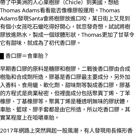
帶了中美洲的人心果樹膠（Chicle）到美國，想給
Thomas Adams看看能否像橡膠般運用。Thomas
Adams發現Santa會將樹膠放進口咬，某日街上又見到
有個小女孩吃石蠟吃得好開心，就忽發奇想，試試將樹
膠放進熱水，製成一個球體形狀，Thomas更加了甘草令
它有甜味，就成為了初代香口膠。
█ 香口膠＝食車胎？
早期香口膠的原料是糖膠和樹膠，二戰後香口膠由合成
樹脂和合成劑所造，膠基是香口膠最主要成分，另外加
入香料、食用蠟、軟化劑、甜味劑等製成香口膠，膠基
的方程式是商業秘密，但裡面成分包括聚異丁烯、丁苯
橡膠、丁基橡膠等。聚異丁烯是種透明無味的膠狀體，
車胎、籃球、膠手套都是由它所造，所以吃香口膠，其
實某程度上在咀嚼車胎。
2017年網路上突然興起一股風潮，有人發現用長條形香