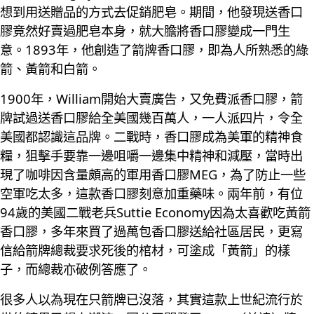
想到用送贈品的方式去促銷肥皂。期間，他發現送香口
膠竟然好賣過肥皂本身，就大膽將香口膠變成一門生
意。1893年，他創造了箭牌香口膠，即為人所熟悉的綠
箭、黃箭和白箭。
1900年，William開始大賣廣告，又免費派香口膠，箭
牌試過送香口膠給全美國幾百萬人，一人派四片，令全
美國都認識這品牌。二戰時，香口膠成為美軍的精神食
糧，狙擊手要靠一邊咀嚼一邊集中精神和減壓，當時出
現了咖啡因含量頗高的軍用香口膠MEG，為了防止一些
空軍吃太多，這款香口膠刻意加重藥味。兩年前，有位
94歲的美國二戰老兵Suttie Economy因為太喜歡吃黃箭
香口膠，多年來買了過萬包香口膠送給社區居民，更寫
信給箭牌總裁要求死後的棺材，可塗成「黃箭」的樣
子，而總裁亦破例答應了。
很多人以為現在只箭牌已沒落，其實這款上世紀流行於