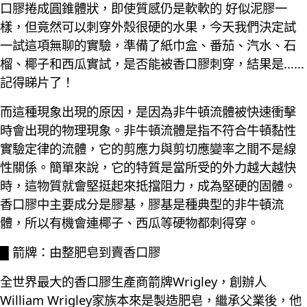
口膠捲成圓錐體狀，即使質感仍是軟軟的 好似泥膠一
樣，但竟然可以刺穿外殼很硬的水果，今天我們決定試
一試這項無聊的實驗，準備了紙巾盒、番茄、汽水、石
榴、椰子和西瓜實試，是否能被香口膠刺穿，結果是......
記得睇片了！
而這種現象出現的原因，是因為非牛頓流體被快速衝擊
時會出現的物理現象。非牛頓流體是指不符合牛頓黏性
實驗定律的流體，它的剪應力與剪切應變率之間不是線
性關係。簡單來說，它的特質是當所受的外力越大越快
時，這物質就會堅挺起來抵擋阻力，成為堅硬的固體。
香口膠中主要成分是膠基，膠基是種典型的非牛頓流
體，所以有機會連椰子、西瓜等硬物都刺得穿。
█ 箭牌：由整肥皂到賣香口膠
全世界最大的香口膠生產商箭牌Wrigley，創辦人
William Wrigley家族本來是製造肥皂，繼承父業後，他