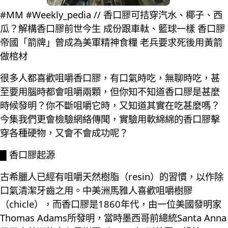
#MM #Weekly_pedia // 香口膠可拮穿汽水、椰子、西
瓜？解構香口膠前世今生 成份跟車軚、籃球一樣 香口膠
帝國「箭牌」曾成為美軍精神食糧 老兵要求死後用黃箭
做棺材
很多人都喜歡咀嚼香口膠，有口氣時吃，無聊時吃，甚
至要用腦時都會咀嚼兩顆，但你知不知道香口膠是甚麼
時候發明？你不斷咀嚼它時，又知道其實在吃甚麼嗎？
今集我們更會檢驗網絡傳聞，實驗用軟綿綿的香口膠擊
穿各種硬物，又會不會成功呢？
█ 香口膠起源
古希臘人已經有咀嚼天然樹脂（resin）的習慣，以作除
口氣清潔牙齒之用。中美洲馬雅人喜歡咀嚼樹膠
（chicle），而香口膠是1860年代，由一位美國發明家
Thomas Adams所發明，當時墨西哥前總統Santa Anna