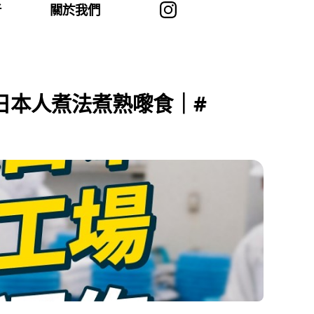
者
關於我們
日本人煮法煮熟嚟食｜#