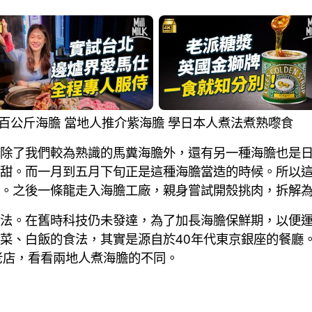
撈過百公斤海膽 當地人推介紫海膽 學日本人煮法煮熟嚟食
除了我們較為熟識的馬糞海膽外，還有另一種海膽也是
甜。而一月到五月下旬正是這種海膽當造的時候。所以
。之後一條龍走入海膽工廠，親身嘗試開殼挑肉，拆解
法。在舊時科技仍未發達，為了加長海膽保鮮期，以便
菜、白飯的食法，其實是源自於40年代東京銀座的餐廳
老店，看看兩地人煮海膽的不同。