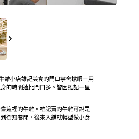
牛雜小店雄記美食的門口寧舍搶眼－用
現身的時間遠比門口多。皆因雄記一星
一嘗這裡的牛雜。雄記賣的牛雜可說是
賣到街知巷聞，後來入鋪就轉型做小食