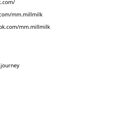
k.com/
.com/mm.millmilk
ook.com/mm.millmilk
journey