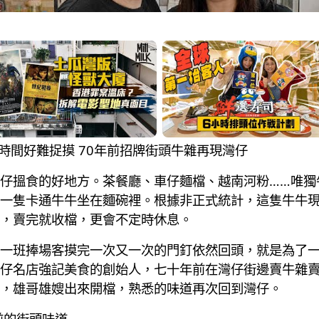
營業時間好難捉摸 70年前招牌街頭牛雜再現灣仔
仔搵食的好地方。茶餐廳、車仔麵檔、越南河粉……唯獨
一隻卡通牛牛坐在麵碗裡。根據非正式統計，這隻牛牛
，賣完就收檔，更會不定時休息。
一班捧場客摸完一次又一次的門釘依然回頭，就是為了
仔名店強記美食的創始人，七十年前在灣仔街邊賣牛雜
，雄哥雄嫂出來開檔，熟悉的味道再次回到灣仔。
前的街頭味道