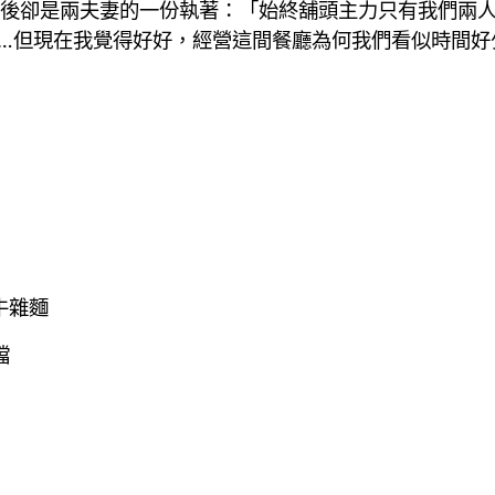
後卻是兩夫妻的一份執著：「始終舖頭主力只有我們兩
…但現在我覺得好好，經營這間餐廳為何我們看似時間好
#牛雜麵
檔