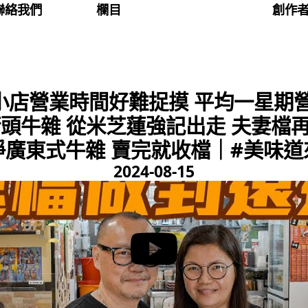
聯絡我們
欄目
創作
小店營業時間好難捉摸 平均一星期營
街頭牛雜 從米芝蓮強記出走 夫妻檔
淨廣東式牛雜 賣完就收檔｜#美味道
2024-08-15