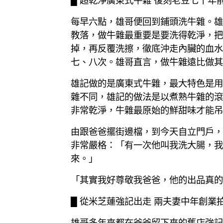
每早六點，雄哥便回到鋪頭洗牛雜。雄
教落，做牛雜最重要是要洗得乾淨，把
掉，再反覆洗擦，徹底沖走內臟的血水
七、八次。雄哥直言，做牛雜遠比做其
雄記做的是廣東式牛雜，最大特色是用
雜不同，雄記的做法是以煮熟牛雜的滾
非常乾淨，牛雜最原始的鮮甜味才能吊
由跟爸爸擺街邊檔，到今天自立門戶，
非常嚴格：「有一次他叫我洗大腸，我
來。」
「其實我好尊敬我爸爸，他的出品真的
█ 從米芝蓮強記出走 兩夫妻中年創業
雄哥多年來都在爸爸留下來的舊店強記