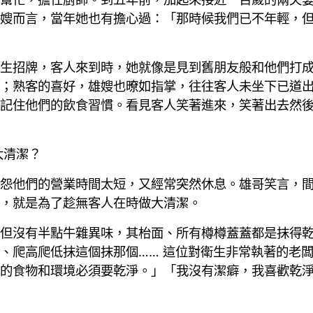
嫂而言，當年她也有擔心過：「那時候我們已不年輕，
生招牌，客人來到時，她就像是見到舊朋友般和他們打
；熟客的喜好，雄嫂也暸如指掌，往往客人未坐下已道
記住他們的飲食習慣。看見客人笑著進來，笑著出去然
大清潔？
怨他們的營業時間太短，又經常突然休息。雄哥笑言，
，就是為了趁無客人在時做大清潔。
但沒有半點牛雜異味，其枱面、所有樽樽蓋蓋都是抹得
、爬高爬低抹這個抹那個…… 這位對衛生非常執著的老
的食物和環境必須要乾淨。」「我沒有潔癖，我喜歡乾