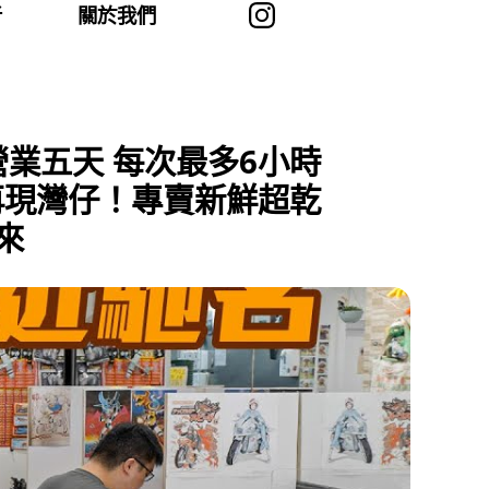
者
關於我們
業五天 每次最多6小時
再現灣仔！專賣新鮮超乾
來