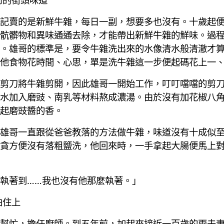
記賣的是新鮮牛雜，每日一副，想要多也沒有。十歲起
骯髒物和異味通通去除，才能帶出新鮮牛雜的鮮味。過
。雄哥的標準是，要令牛雜洗出來的水像清水般清澈才
他食物花時間、心思，單是洗牛雜這一步便起碼花上一
剪刀將牛雜剪開，因此雄哥一開始工作，叮叮噹噹的剪
水加入磨豉、南乳等材料熬成濃湯。由於沒有加花椒八
起磨豉醬的香。
雄哥一直跟從爸爸教落的方法做牛雜，味道沒有十成似
貪方便沒有落粗鹽洗，他回來時，一手拿起大腸便馬上
執著到……我也沒有他那麼執著。」
拍住上
幫忙，擔任廚師。到五年前，加起來接近一百歲的兩夫