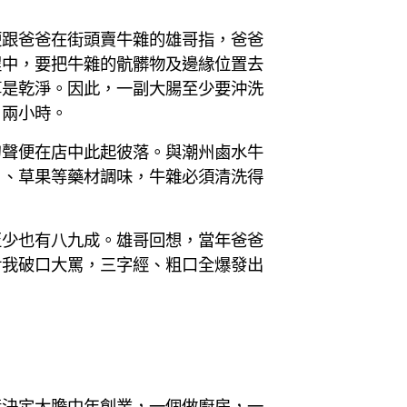
便跟爸爸在街頭賣牛雜的雄哥指，爸爸
程中，要把牛雜的骯髒物及邊緣位置去
算是乾淨。因此，一副大腸至少要沖洗
、兩小時。
刀聲便在店中此起彼落。與潮州鹵水牛
角、草果等藥材調味，牛雜必須清洗得
至少也有八九成。雄哥回想，當年爸爸
對我破口大罵，三字經、粗口全爆發出
妻決定大膽中年創業，一個做廚房，一