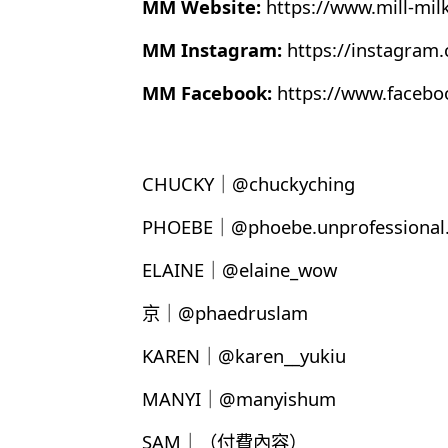
MM Website:
https://www.mill-mil
MM Instagram:
https://instagram
MM Facebook:
https://www.faceb
CHUCKY｜@chuckyching
PHOEBE｜@phoebe.unprofessional.
ELAINE｜@elaine_wow
京｜@phaedruslam
KAREN｜@karen__yukiu
MANYI｜@manyishum
SAM｜（付費內容）