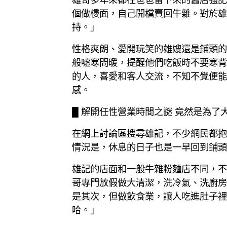
個做樓面，自己開檔賣回牛雜。對於雄
持。」
性格爽朗、愛開玩笑的雄嫂還是鋪頭的
般噓寒問暖，提醒他們吃飯時不要寒背
的人，喜愛和客人交流，不知不覺便能
感。
█ 解開任性營業時間之謎 竟然是為了
在網上討論區搜尋雄記，不少網民都抱
情況是，休息的日子也是一早回到鋪頭
雄記的店面和一般牛雜粉麵店不同，不
哥專門放假做大清潔，洗冷氣、洗廚房
是其次，但做飲食業，讓人吃進肚子裡
哈。」