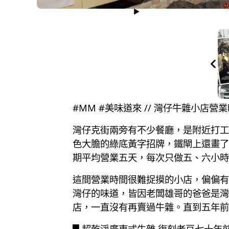
#MM #美味道來 // 灣仔牛雜小店
灣仔克街兩旁有不少餐廳，是附近打工
色大膽的綠底黃字招牌，鐵閘上還畫了
期平均營業五天，每次只做五、六小時
這間營業時間很難捉摸的小店，偏偏有
灣仔的味道，皆因老闆雄哥的爸爸是灣
店，一直沒有再賣過牛雜。直到五年前
█ 超乾淨廣東式牛雜 復刻老豆七十年