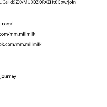
el/UCa1d9ZXVMU0BZQRXZHt8Cpw/join
k.com/
.com/mm.millmilk
ook.com/mm.millmilk
journey