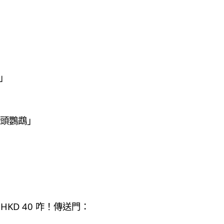
代」
鳳頭鸚鵡」
HKD 40 咋！傳送門：