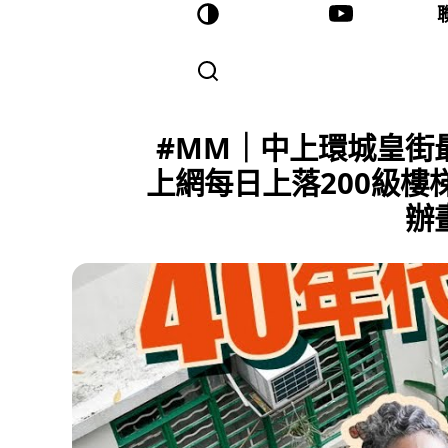
#MM｜中上環城皇街最
上網每日上落200級樓
辦