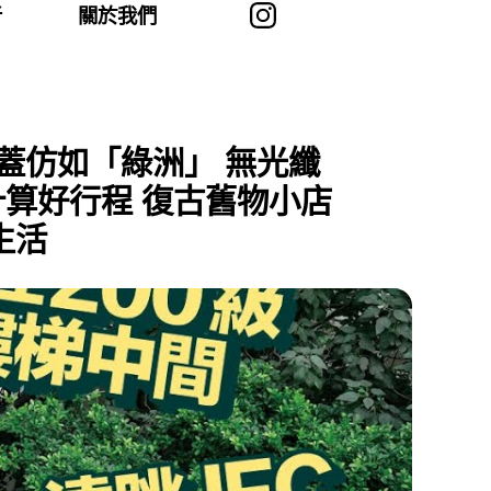
者
關於我們
覆蓋仿如「綠洲」 無光纖
計算好行程 復古舊物小店
生活