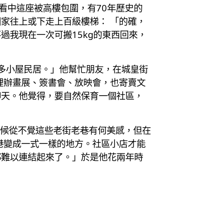
已看中這座被高樓包圍，有70年歷史的
家往上或下走上百級樓梯： 「的確，
我現在一次可搬15kg的東西回來，
好多小屋民居。」他幫忙朋友，在城皇街
這裡辦畫展、簽書會、放映會，也寄賣文
聊天。他覺得，要自然保育一個社區，
小時候從不覺這些老街老巷有何美感，但在
港變成一式一樣的地方。社區小店才能
都難以連結起來了。」於是他花兩年時