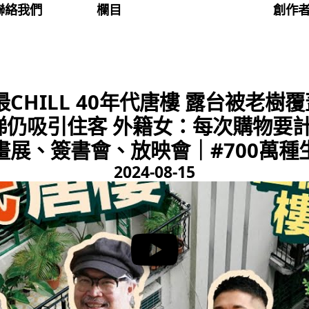
聯絡我們
欄目
創作
CHILL 40年代唐樓 露台被老樹
梯仍吸引住客 外籍女：每次購物要
畫展、簽書會、放映會｜#700萬種
2024-08-15