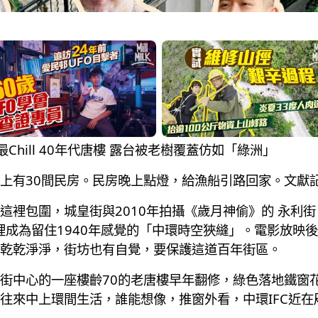
街最Chill 40年代唐樓 露台被老樹覆蓋仿如「綠洲」
上有30間民房。民房晚上點燈，給漁船引路回家。文獻
這裡包圍，城皇街與2010年拍攝《歲月神偷》的 永利
這裡成為留住1940年感覺的「中環時空狹縫」。電影放映
乾乾淨淨，街坊也有自覺，要保護這道百年街區。
街中心的一座樓齡70的老唐樓早年翻修，綠色落地鐵窗
往來中上環間生活，誰能想像，推窗外看，中環IFC近在