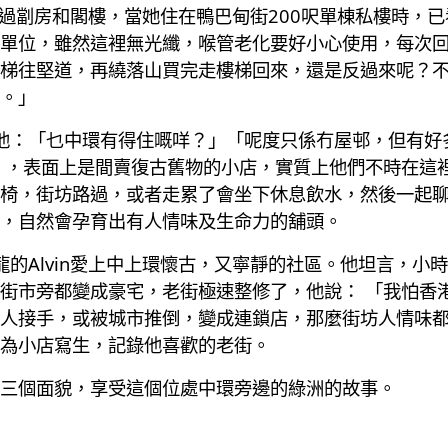
她住過劏房和閣樓，當她住在鴨巴甸街200呎單棟私樓時，
單位，雖然這裡無光纖，喉管老化要好小心使用，每次回
梯往堅道，再繞落山買完走樓梯回來，還是反過來呢？不過
。」
都問他：「乜中環有得住嘅咩？」「呢度只係冇屋邨，但有
士多」，表面上是間賣復古舊物的小店，實質上他們不時在
椅，街坊路過，或者走累了會坐下休息飲水，然後一起
，自然會孕育出有人情味及生命力的舖頭。
住九龍的Alvin愛上中上環懷古，又寧靜的社區。他坦言，
街市旁都變成豪宅，老街極速整修了，他說： 「我怕香
人接手，或被城市推倒，變成連鎖店，那麼街坊人情味
為小店寫生，記錄他喜歡的老街。
三個面貌，享受這個位處中環旁邊的綠洲的故事。