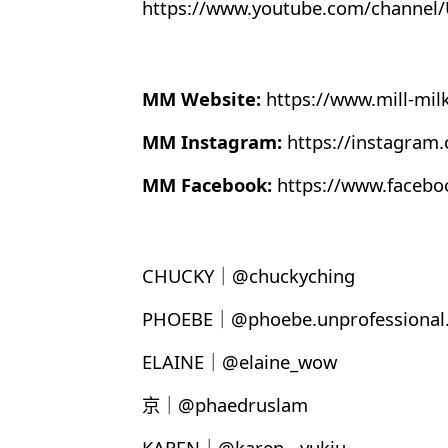
https://www.youtube.com/chann
MM Website:
https://www.mill-mil
MM Instagram:
https://instagram
MM Facebook:
https://www.faceb
CHUCKY｜@chuckyching
PHOEBE｜@phoebe.unprofessional.
ELAINE｜@elaine_wow
京｜@phaedruslam
KAREN｜@karen__yukiu