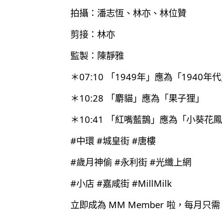
拍攝：潘志恆、林亦、林位贊
剪接：林亦
監製：陳靜雅
＊07:10 「1949年」應為「1940年
＊10:28 「麝貓」應為「果子狸」
＊10:41 「紅嘴藍鵲」應為「小葵花
#中環 #城皇街 #唐樓
#歲月神偷 #永利街 #光纖上網
#小店 #嘉咸街 #MillMilk
立即成為 MM Member 啦，每月只需 