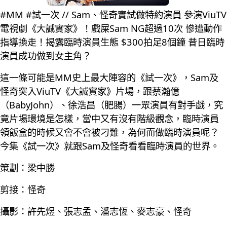
#MM #試一次 // Sam、怪奇實試做特約演員 參演ViuTV
電視劇《大誠實家》！戲屎Sam NG超過10次 慘遭動作
指導換走！揭露臨時演員生態 $300拍足8個鐘 昔日臨時
演員成功做到女主角？
這一條可能是MM史上最大陣容的《試一次》，Sam及
怪奇突入ViuTV《大誠實家》片場，跟蔡瀚億
（BabyJohn）、徐浩昌（肥腸）一眾演員有對手戲，究
竟片場環境是怎樣，當中又有沒有階級觀念，臨時演員
領飯盒的時候又會不會被刁難，為何而做臨時演員呢？
今集《試一次》就跟Sam及怪奇看看臨時演員的世界。
策劃：梁中勝
剪接：怪奇
攝影：許先煜、張志孟、潘志恆、麥志豪、怪奇