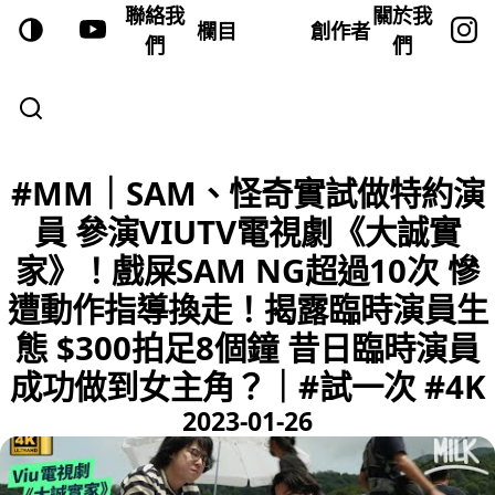
聯絡我
關於我
欄目
創作者
們
們
#MM｜SAM、怪奇實試做特約演
員 參演VIUTV電視劇《大誠實
家》！戲屎SAM NG超過10次 慘
遭動作指導換走！揭露臨時演員生
態 $300拍足8個鐘 昔日臨時演員
成功做到女主角？｜#試一次 #4K
2023-01-26