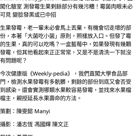
闖化驗室 測發霉生果剩餘部分有幾污糟！霉菌肉眼未必
可見 變腍發黑或已中招
生果發霉，老一輩未必會馬上丟棄，有機會切走壞的部
份，本著「大菌吃小菌」原則，照樣放入口。但發了霉
的生果，真的可以吃嗎？一盒藍莓中，如果發現有幾顆
發霉，但其他看起來正正常常，又是不是清洗一下就沒
有問題呢？
今次健康版《Weekly-pedia》，我們直闖大學食品部
門，檢測水果發霉有多骯髒，剩餘的部份到底又會否受
到感染。還會實測哪類水果較容易發霉，並找來水果檔
檔主，親授延長水果壽命的方法。
策劃：陳雯懿 Manyi
攝影：潘志恆 馮國輝 陳文正