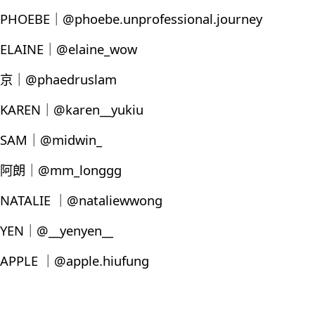
PHOEBE｜@phoebe.unprofessional.journey
ELAINE｜@elaine_wow
京｜@phaedruslam
KAREN｜@karen__yukiu
SAM｜@midwin_
阿朗｜@mm_longgg
NATALIE ｜@nataliewwong
YEN｜@__yenyen__
APPLE ｜@apple.hiufung