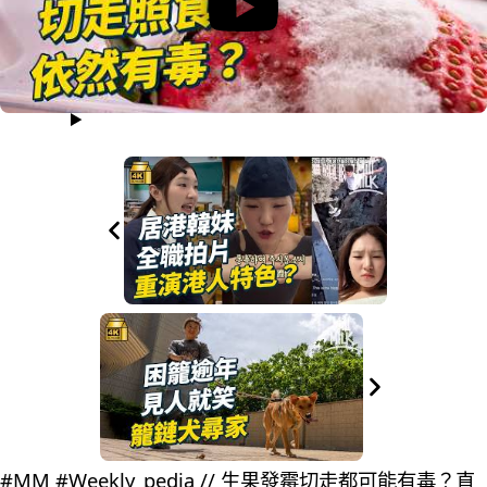
#MM #Weekly_pedia // 生果發霉切走都可能有毒？直