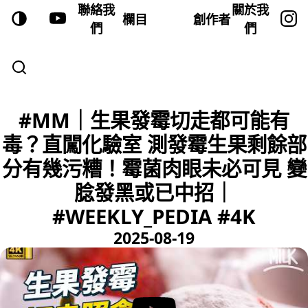
聯絡我
關於我
欄目
創作者
們
們
#MM｜生果發霉切走都可能有
毒？直闖化驗室 測發霉生果剩餘部
分有幾污糟！霉菌肉眼未必可見 變
腍發黑或已中招｜
#WEEKLY_PEDIA #4K
2025-08-19