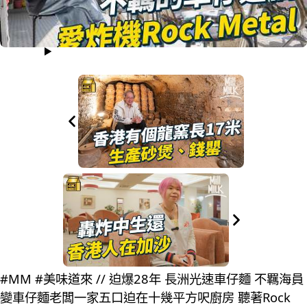
#MM #美味道來 // 迫爆28年 長洲光速車仔麵 不羈海員
變車仔麵老闆一家五口迫在十幾平方呎廚房 聽著Rock