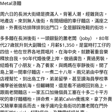
Metal淥麵
周六日的長洲大街總是擠滿人。背著人潮，經雜貨店，
地產店，來到無人後街，有間細細的車仔麵店，滿座之
餘，外賣街坊排隊排到出門口，全是腳踩拖鞋的街坊。
多多麵在長洲後街。一頭銀髮的蕭老闆（Joby），80年
代27歲就升到大副職位，月薪$1,350，是當時打工仔的
四倍。他在世界各地買唱片，在海中央，就聽著重音樂
釋放自我。90年代婚後便上岸，做過廣告，賣過男裝，
結婚有了小朋友，為了養家，與媽媽在寧靜後街，開了
島上第一間車仔麵店，一煮二十八年。兩兄弟由中學在
店裡幫忙，到出島工作，弟弟留學，甚至讀海員學校準
備學爸爸做航海。但輾轉間，還是看不過眼回到島上，
跟兩老開麵店。一家五口加幾個員工塞在十多二十平方
呎的車仔麵櫃枱，拼命煮。弟弟Calvin衝進來，拿了外賣
又騎單車揚長而去。幾乎識均全島街坊的蕭老闆在門外