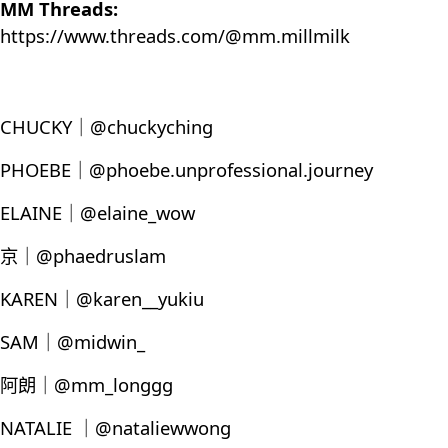
MM Threads:
https://www.threads.com/@mm.millmilk
CHUCKY｜@chuckyching
PHOEBE｜@phoebe.unprofessional.journey
ELAINE｜@elaine_wow
京｜@phaedruslam
KAREN｜@karen__yukiu
SAM｜@midwin_
阿朗｜@mm_longgg
NATALIE ｜@nataliewwong