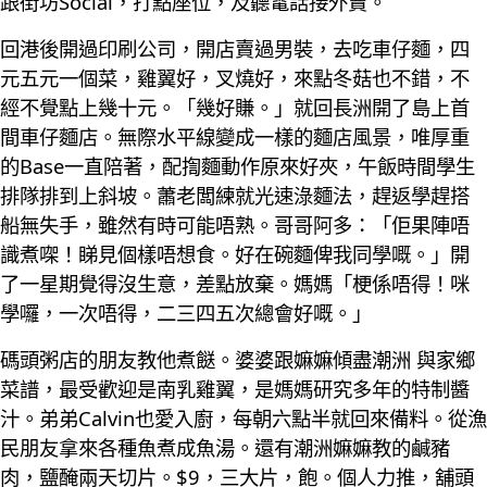
跟街坊Social，打點座位，及聽電話接外賣。
回港後開過印刷公司，開店賣過男裝，去吃車仔麵，四
元五元一個菜，雞翼好，叉燒好，來點冬菇也不錯，不
經不覺點上幾十元。「幾好賺。」就回長洲開了島上首
間車仔麵店。無際水平線變成一樣的麵店風景，唯厚重
的Base一直陪著，配揈麵動作原來好夾，午飯時間學生
排隊排到上斜坡。蕭老闆練就光速淥麵法，趕返學趕搭
船無失手，雖然有時可能唔熟。哥哥阿多：「佢果陣唔
識煮㗎！睇見個樣唔想食。好在碗麵俾我同學嘅。」開
了一星期覺得沒生意，差點放棄。媽媽「梗係唔得！咪
學囉，一次唔得，二三四五次總會好嘅。」
碼頭粥店的朋友教他煮餸。婆婆跟嫲嫲傾盡潮洲 與家鄉
菜譜，最受歡迎是南乳雞翼，是媽媽研究多年的特制醬
汁。弟弟Calvin也愛入廚，每朝六點半就回來備料。從漁
民朋友拿來各種魚煮成魚湯。還有潮洲嫲嫲教的鹹豬
肉，鹽醃兩天切片。$9，三大片，飽。個人力推，舖頭