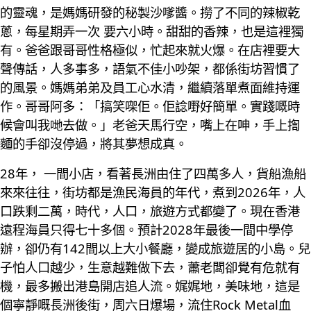
的靈魂，是媽媽研發的秘製沙嗲醬。撈了不同的辣椒乾
蔥，每星期弄一次 要六小時。甜甜的香辣，也是這裡獨
有。爸爸跟哥哥性格極似，忙起來就火爆。在店裡要大
聲傳話，人多事多，語氣不佳小吵架，都係街坊習慣了
的風景。媽媽弟弟及員工心水清，繼續落單煮面維持運
作。哥哥阿多：「搞笑㗎佢。佢諗嘢好簡單。實踐嘅時
候會叫我哋去做。」老爸天馬行空，嘴上在呻，手上揈
麵的手卻沒停過，將其夢想成真。
28年， 一間小店，看著長洲由住了四萬多人，貨船漁船
來來往往，街坊都是漁民海員的年代，煮到2026年，人
口跌剩二萬，時代，人口，旅遊方式都變了。現在香港
遠程海員只得七十多個。預計2028年最後一間中學停
辦，卻仍有142間以上大小餐廳，變成旅遊居的小島。兒
子怕人口越少，生意越難做下去，蕭老闆卻覺有危就有
機，最多搬出港島開店追人流。娓娓地，美味地，這是
個寧靜嘅長洲後街，周六日爆場，流住Rock Metal血