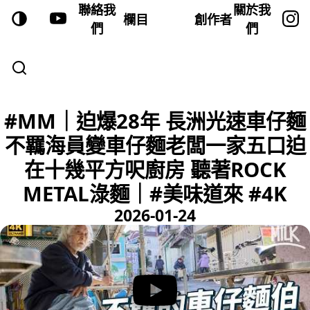
聯絡我
關於我
欄目
創作者
們
們
#MM｜迫爆28年 長洲光速車仔麵
不羈海員變車仔麵老闆一家五口迫
在十幾平方呎廚房 聽著ROCK
METAL淥麵｜#美味道來 #4K
2026-01-24