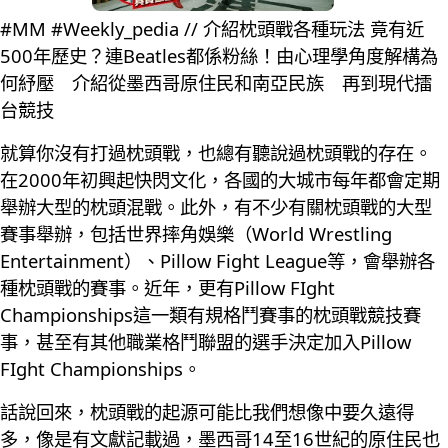
#MM #Weekly_pedia // 介紹枕頭戰各種玩法 竟有近
500年歷史？連Beatles都係粉絲！由心理學角度解構為
何紓壓 介紹從墨西哥原住民和南亞民族 再到現代擂
台競技
就算你沒有打過枕頭戰，也總有聽說過枕頭戰的存在。
在2000年初興起快閃文化，各國的大城市每年都會定期
舉辦大型的枕頭混戰。此外，有不少有關枕頭戰的大型
賽事舉辦，包括世界摔角娛樂（World Wrestling
Entertainment）、Pillow Fight League等，會舉辦各
種枕頭戰的賽事。近年，更有Pillow FIght
Championships這一類有規格鬥賽事的枕頭戰競技賽
事，甚至有其他職業格鬥聯盟的選手決定加入Pillow
FIght Championships。
話說回來，枕頭戰的起源可能比我們想像中要久遠得
多，像是有文獻記載過，墨西哥14至16世紀的原住民也