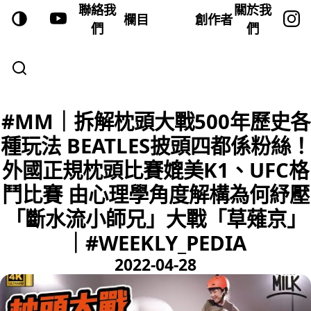
聯絡我
關於我
欄目
創作者
們
們
#MM｜拆解枕頭大戰500年歷史各
種玩法 BEATLES披頭四都係粉絲！
外國正規枕頭比賽媲美K1、UFC格
鬥比賽 由心理學角度解構為何紓壓
「斷水流小師兄」大戰「草薙京」
｜#WEEKLY_PEDIA
2022-04-28