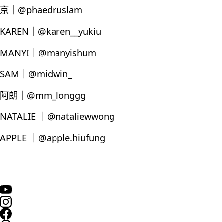
京｜@phaedruslam
KAREN｜@karen__yukiu
MANYI｜@manyishum
SAM｜@midwin_
阿朗｜@mm_longgg
NATALIE ｜@nataliewwong
APPLE ｜@apple.hiufung