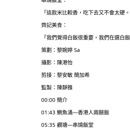
「這款米比較香，吃下去又不會太硬。
齊記美食：
「我們覺得白飯很重要，我們在選白飯
策劃：黎婉婷 Sa
攝影：陳港怡
剪接：黎安敏 簡加希
監製：陳靜雅
00:00 簡介
01:43 鰂魚涌—香港人兩餸飯
05:35 觀塘—串燒飯堂