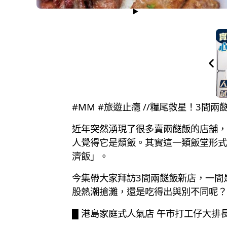
#MM #旅遊止癮 //糧尾救星！3間
近年突然湧現了很多賣兩餸飯的店舖，
人覺得它是頹飯。其實這一類飯堂形式
濟飯」。
今集帶大家拜訪3間兩餸飯新店，一間
股熱潮搶灘，還是吃得出與別不同呢？
█ 港島家庭式人氣店 午市打工仔大排