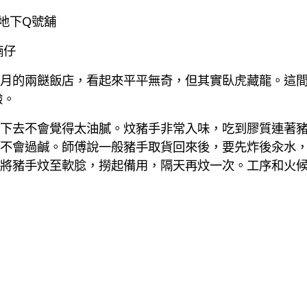
廈地下Q號舖
腩仔
月的兩餸飯店，看起來平平無奇，但其實臥虎藏龍。這
驗。
下去不會覺得太油膩。炆豬手非常入味，吃到膠質連著
不會過鹹。師傅說一般豬手取貨回來後，要先炸後汆水
將豬手炆至軟腍，撈起備用，隔天再炆一次。工序和火