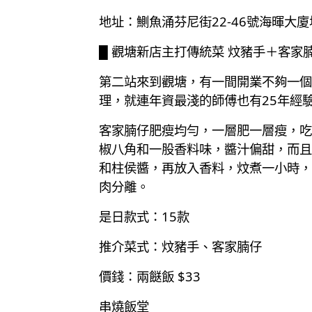
地址：鰂魚涌芬尼街22-46號海暉大
█ 觀塘新店主打傳統菜 炆豬手＋客家
第二站來到觀塘，有一間開業不夠一個
理，就連年資最淺的師傅也有25年經
客家腩仔肥瘦均勻，一層肥一層瘦，吃
椒八角和一股香料味，醬汁偏甜，而且
和柱侯醬，再放入香料，炆煮一小時，
肉分離。
是日款式：15款
推介菜式：炆豬手、客家腩仔
價錢：兩餸飯 $33
串燒飯堂