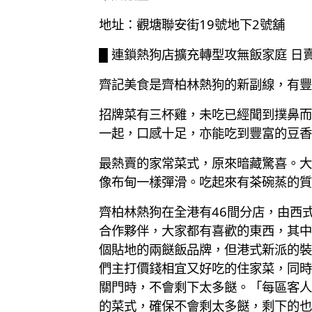
地址：觀塘聯安街19號地下2號舖
█ 連鎖熱狗店擴充轉型攻無飯家庭 日賣
齊記美食是齊柏林熱狗的新副線，有豐
招牌菜有三杯雞，未吃已經聞到撲鼻而
一起，口感十足，亦能吃到豐富的豆香
最熱賣的家常菜式，原來暗藏驚喜。大
像布甸一樣彈滑。吃起來有茶碗蒸的質
齊柏林熱狗在全港有46間分店，由西
合作夥伴，大家都有喜歡的東西，其中一
個貼地的兩餸飯品牌，但港式新派的裝
們主打價錢相宜又好吃的住家菜，同時
關門時，不會剩下太多餸。「每區客人
的菜式，確保不會剩太多餸，剩下的也是