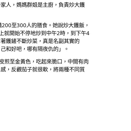
一家人，媽媽群姐是主廚，負責炒大鑊
00至300人的膳食。她說炒大鑊飯，
上就開始不停地炒到中午2時，到下午4
拿著鑊鏟不斷炒菜，真是名副其實的
自己和好吧，哪有隔夜仇的」。
表皮煎至金黃色，吃起來脆口，中間有肉
口感，反觀茄子就很軟，將兩種不同質