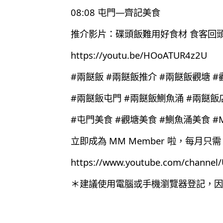
08:08 屯門—齊記美食
推介影片：碟頭飯難用好食材 食客回
https://youtu.be/HOoATUR4z2U
#兩餸飯 #兩餸飯推介 #兩餸飯觀塘 #
#兩餸飯屯門 #兩餸飯鰂魚涌 #兩餸飯
#屯門美食 #觀塘美食 #鰂魚涌美食 #Mi
立即成為 MM Member 啦，每月只需 
https://www.youtube.com/chann
＊建議使用電腦或手機瀏覽器登記，因為目