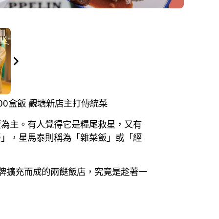
500盒飯 觀塘新店主打傳統菜
賣為主。有人覺得它是糧尾救星，又有
餐」，星馬泰則稱為「雜菜飯」或「經
牌擴充而成的兩餸飯店，究竟是趁著一