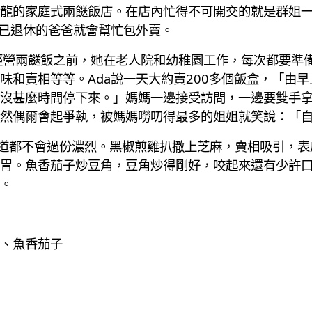
龍的家庭式兩餸飯店。在店內忙得不可開交的就是群姐
，已退休的爸爸就會幫忙包外賣。
經營兩餸飯之前，她在老人院和幼稚園工作，每次都要準備2
味和賣相等等。Ada說一天大約賣200多個飯盒，「由早
沒甚麼時間停下來。」媽媽一邊接受訪問，一邊要雙手
然偶爾會起爭執，被媽媽嘮叨得最多的姐姐就笑說：「
味道都不會過份濃烈。黑椒煎雞扒撒上芝麻，賣相吸引，
胃。魚香茄子炒豆角，豆角炒得剛好，咬起來還有少許
。
、魚香茄子