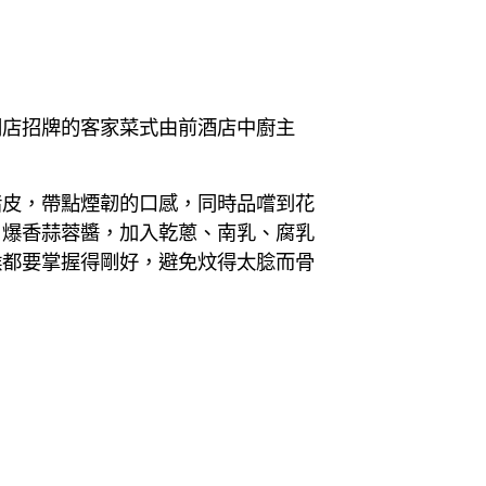
間店招牌的客家菜式由前酒店中廚主
豬皮，帶點煙韌的口感，同時品嚐到花
，爆香蒜蓉醬，加入乾蔥、南乳、腐乳
候都要掌握得剛好，避免炆得太腍而骨