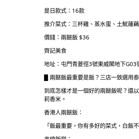
是日款式：16款
推介菜式：三杯雞、蒸水蛋、土魷蓮藕
價錢：兩餸飯 $36
齊記美食
地址：屯門青菱徑3號東威閣地下G03
█ 兩餸飯最重要是飯？三店一致選用
到底怎樣才是一個好的兩餸飯呢？還以
莉香米。
香港人兩餸飯：
「飯最重要，你有多好的菜式，白飯不
串燒飯堂：