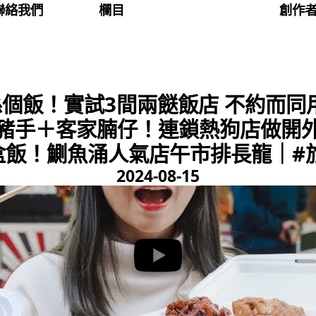
聯絡我們
欄目
創作
係個飯！實試3間兩餸飯店 不約而同
炆豬手＋客家腩仔！連鎖熱狗店做開外
0盒飯！鰂魚涌人氣店午市排長龍｜#
2024-08-15