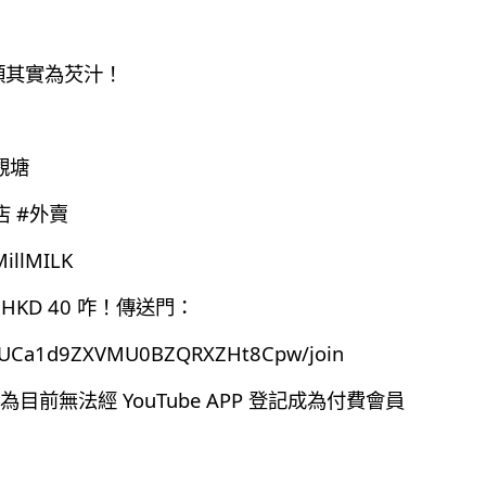
頭其實為芡汁！
觀塘
店 #外賣
llMILK
HKD 40 咋！傳送門：
el/UCa1d9ZXVMU0BZQRXZHt8Cpw/join
前無法經 YouTube APP 登記成為付費會員