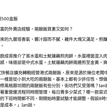
500盒飯
富的外賣店經驗，兩餸飯質素又如何？
來的九層塔香氣，醬汁甜而不膩，雞件大塊又滿足。煎
。
廚成哥推介了蒸水蛋和土魷蓮藕煎肉餅，水蛋裡面混入
感，味道卻是中式水蛋。土魷蓮藕肉餅兩邊煎至金黃，
式快餐店擴充轉戰經營港式兩餸飯，原來是源於幾位老闆
樣是從小到大吃的兩餸飯。基本上都有少許任性，想做就做
修風格跟坊間的兩餸飯有些分別，街坊們又受落嗎？Ian
著重營運流程同時間管理，每日賣多少菜式？哪一款菜
的下班時間都不同，剛開始時要試驗才能調整，假設8時
成本。」Ian說。