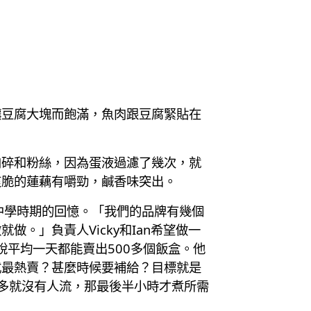
釀豆腐大塊而飽滿，魚肉跟豆腐緊貼在
肉碎和粉絲，因為蛋液過濾了幾次，就
爽脆的蓮藕有嚼勁，鹹香味突出。
中學時期的回憶。「我們的品牌有幾個
。」負責人Vicky和Ian希望做一
說平均一天都能賣出500多個飯盒。他
式最熱賣？甚麼時候要補給？目標就是
多就沒有人流，那最後半小時才煮所需