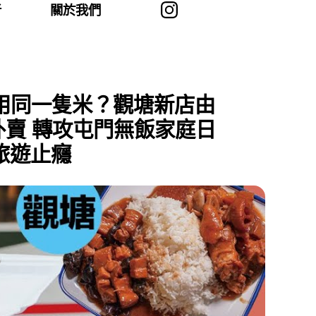
者
關於我們
用同一隻米？觀塘新店由
賣 轉攻屯門無飯家庭日
旅遊止癮