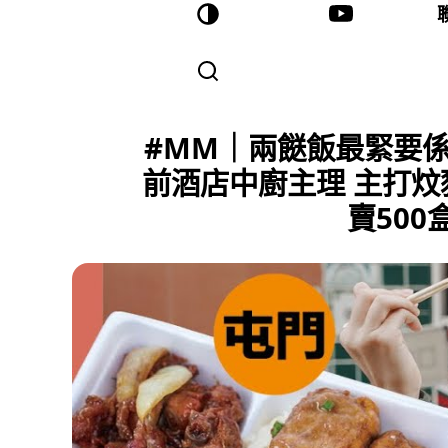
#MM｜兩餸飯最緊要
前酒店中廚主理 主打
賣50