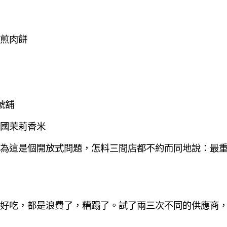
煎肉餅
號舖
泰國茉莉香米
為這是個開放式問題，怎料三間店都不約而同地說：最
好吃，都是浪費了，糟蹋了。試了兩三次不同的供應商