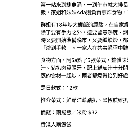
第一站來到鰂魚涌，一到午市就大排長
飯，家姐和妹妹Ada則負責煎炸食物
群姐有18年炒大鑊飯的經驗，在自家
除了要有手力之外，還要留意熟度、調
時又要開始準備晚市，又要繼續炒，都
「炒到手軟」。一家人在共事過程中雖
食物方面，阿Sa點了5款菜式，整體
汁。豬扒肉質彈牙，配上鮮茄汁十分開
感的食材一起炒，兩者都煮得恰到好處
是日款式：12款
推介菜式：鮮茄洋蔥豬扒、黑椒煎雞扒
價錢：兩餸飯／米粉 $32
香港人兩餸飯