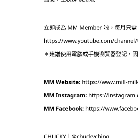
立即成為 MM Member 啦，每月只需 
https://www.youtube.com/chann
＊建議使用電腦或手機瀏覽器登記，因為目
MM Website:
https://www.mill-mil
MM Instagram:
https://instagram
MM Facebook:
https://www.faceb
CHUCKY｜@chuckyching