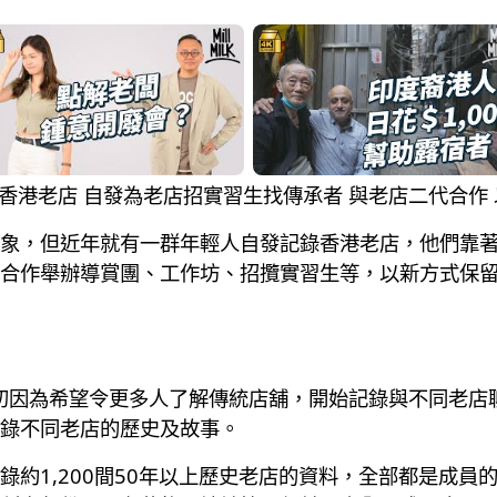
團隊記錄香港老店 自發為老店招實習生找傳承者 與老店二代合
象，但近年就有一群年輕人自發記錄香港老店，他們靠
合作舉辦導賞團、工作坊、招攬實習生等，以新方式保
當初因為希望令更多人了解傳統店舖，開始記錄與不同老店
錄不同老店的歷史及故事。
錄約1,200間50年以上歷史老店的資料，全部都是成員