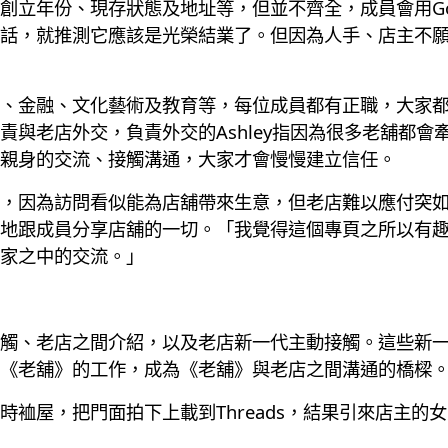
創立年份、現存狀態及地址等，但並不齊全，成員會用Go
話，就推測它應該是光榮結業了。但因為人手、店主不
、金融、文化藝術及教育等，每位成員都有正職，大家
責與老店外交，負責外交的Ashley指因為很多老舖都
親身的交流、接觸溝通，大家才會慢慢建立信任。
，因為訪問看似能為店舖帶來生意，但老店難以應付突
地跟成員分享店舖的一切。「我覺得這個專頁之所以有
家之中的交流。」
觸、老店之間介紹，以及老店新一代主動接觸。這些新
《老舖》的工作，成為《老舖》與老店之間溝通的橋樑
時裇屋，把門面拍下上載到Threads，結果引來店主的