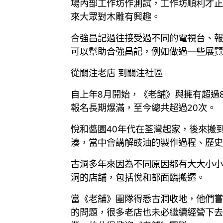
場內部工作坊作測試，工作坊順利才正
來大眾對木雕有興趣。
合強昌記過往接受過不同的電視台、報
可以幫助合強昌記，例如做過一些展覽
從關注老店 到關注社區
自上年8月開始，《老舖》與擁有超過
報名長期爆滿，至今總共超過20次。
悅和醬園40年代在荃灣起家，後來搬
湊，當中會講解豉油的製作過程、歷史
古洞多年來因為不同原因都有大大小小
洞的店舖，包括悅和都面臨搬遷。
當《老舖》團隊得悉古洞收地，他們嘗
的問題，很多老店也未必繼續經營下去