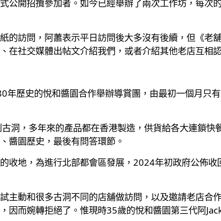
式公開招攬參加者。如今已經舉辦了兩次工作坊，每次
紙的訪問，阿蕭表示平日訪問後大多沒有後續，但《老
、在社交媒體出帖文介紹我們，或者介紹其他老店互相
80年歷史的悅和醬園合作舉辦導賞團，由最初一個月只
到古洞，多年來的產品都在香港製造，供貨給各大連鎖快
、醬園歷史，最後有問答環節。
的收地，為進行北部都會區發展，2024年初政府公佈收
試主動和很多古洞不同的店舖做訪問，以及邀請老店合
，因而婉轉拒絕了。惟現時35歲的悅和醬園第三代阿Jac