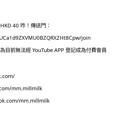
HKD 40 咋！傳送門：
el/UCa1d9ZXVMU0BZQRXZHt8Cpw/join
前無法經 YouTube APP 登記成為付費會員
k.com/
.com/mm.millmilk
ook.com/mm.millmilk