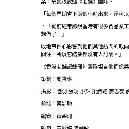
業，故此很歡迎《老舖》團隊。
「每個星期省下兩個小時出來，還可以
。「從前經常聽說香港有很多食品業工
想做了！」
收地事件亦影響到他們其他訪問的取向
關注，所以它結業都沒有人討論。」
《香港老舖記錄冊》團隊坦言他們像與
策劃：周杏琳
攝影：陸羽 張妮 小輝 梁詩聰 麥志豪 
剪接：梁詩聰
編審：黃碧珊
監製：王秋婷 陳慧敏