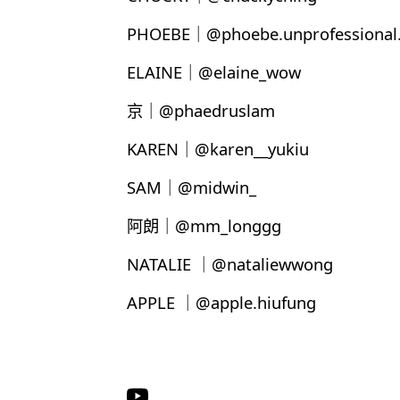
PHOEBE｜@phoebe.unprofessional.
ELAINE｜@elaine_wow
京｜@phaedruslam
KAREN｜@karen__yukiu
SAM｜@midwin_
阿朗｜@mm_longgg
NATALIE ｜@nataliewwong
APPLE ｜@apple.hiufung