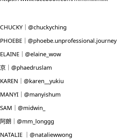
CHUCKY｜@chuckyching
PHOEBE｜@phoebe.unprofessional.journey
ELAINE｜@elaine_wow
京｜@phaedruslam
KAREN｜@karen__yukiu
MANYI｜@manyishum
SAM｜@midwin_
阿朗｜@mm_longgg
NATALIE ｜@nataliewwong