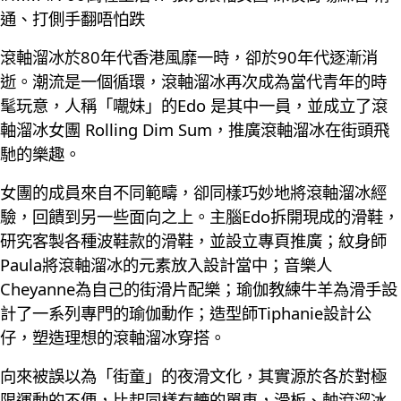
通、打側手翻唔怕跌
滾軸溜冰於80年代香港風靡一時，卻於90年代逐漸消
逝。潮流是一個循環，滾軸溜冰再次成為當代青年的時
髦玩意，人稱「𡃁妹」的Edo 是其中一員，並成立了滾
軸溜冰女團 Rolling Dim Sum，推廣滾軸溜冰在街頭飛
馳的樂趣。
女團的成員來自不同範疇，卻同樣巧妙地將滾軸溜冰經
驗，回饋到另一些面向之上。主腦Edo拆開現成的滑鞋，
研究客製各種波鞋款的滑鞋，並設立專頁推廣；紋身師
Paula將滾軸溜冰的元素放入設計當中；音樂人
Cheyanne為自己的街滑片配樂；瑜伽教練牛羊為滑手設
計了一系列專門的瑜伽動作；造型師Tiphanie設計公
仔，塑造理想的滾軸溜冰穿搭。
向來被誤以為「街童」的夜滑文化，其實源於各於對極
限運動的不便，比起同樣有轆的單車，滑板、軸滾溜冰