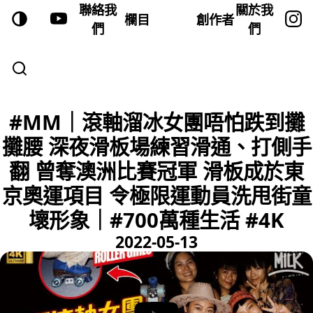
聯絡我
關於我
欄目
創作者
們
們
#MM｜滾軸溜冰女團唔怕跌到攤
攤腰 深夜滑板場練習滑通、打側手
翻 曾奪澳洲比賽冠軍 滑板成於東
京奧運項目 令極限運動員洗甩街童
壞形象｜#700萬種生活 #4K
2022-05-13