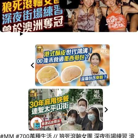
#MM #700萬種生活 // 狼死滾軸女團 深夜街場練習 滑