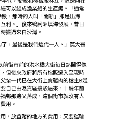
十年代，船廠和機械廠林立，這邊廂在
已經可以組成漁業船的生產鏈。「通常
賒數，那時的人叫「開新」即是出海
惠互利。」後來鴨脷洲填海發展，昔日
當時搬過來白沙灣。
的了，最後是我們這代一人。」莫大哥
以前街市前的洪水橋大街每日熱鬧得像
賣，但後來政府將所有檔販遷入至現時
父輩一代已在大街上賣豬肉的檔主B嫂
電要自己由濕貨區接駁過來，十幾年前
洪福邨那邊又落成，這個街市就沒有人
的費用。
費用，放置豬的地方的費用，又要運輸