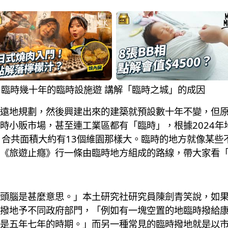
臨時 臨時幾十年的臨時設施遊 講解「臨時之城」的成因
遠地規劃，然後興建出來的建築就預設數十年不變，但
時小販市場，甚至連工業區都有「臨時」，根據2024年
公頃，合共面積大約有13個維園那樣大。臨時的地方就像某
《旅遊止癮》行一條由臨時地方組成的路線，帶大家看
頭腦是甚麼意思。」本土研究社研究員陳劍青笑說，如
撥地予不同政府部門，「例如有一塊空置的地臨時撥給
是五年七年的時期。」而另一種常見的臨時撥地就是以