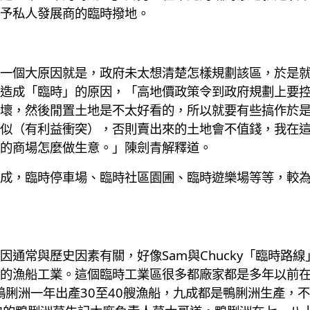
予私人發展商的臨時撥地。
一個大原因就是，政府未太想清楚怎樣規劃該區，於是
造成「臨時」的原因，「高地價政策令到政府規劃上要
壞，然後閒置土地是不太好看的，所以就要有些搞作於
似（有利益衝突），否則賣出來的土地會不值錢，我在
的商場怎麼做生意。」陳劍青解釋道。
成，臨時停車場、臨時社區園圃、臨時遊樂場等等，較
通常與歷史因素有關，好像Sam與Chucky「臨時路
的漁船工業。這個臨時工業區很多都廠家都是多年以前
，鴨脷洲一年出產30至40艘漁船，九成都是鴨脷洲生產，