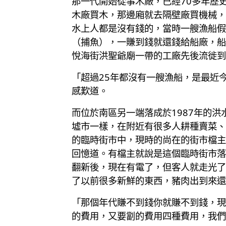
那一代開始從事木廠，已經70多年歷
木廠買木，那邊廂就去隔壁廠買機械，
水上人都是沒有錢的，當時一艘漁船假
（捕魚），一賺到錢就還錢給船廠，船
悅海街洪聖爺廟一帶的工廠先後流徙到
「超過25年都沒有一艘漁船，是最近
感歎道。
而位於南區另一端落成於1987年的
墟市一樣，在附近有很多人耕種賣菜、
的臨時街市中，現時的尚在的街市檔主
回憶道。有檔主就說是這個臨時街市落
翻新後，現在有電了，但客人就走光了
了以前很多新鮮的東西，豬肉出到來還
「那個年代賺不到錢你就賺不到錢，現
的費用，又要劏的費用四種費用，我們