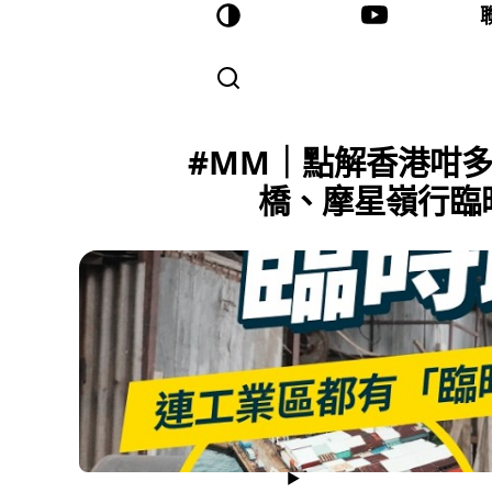
#MM｜點解香港咁
橋、摩星嶺行臨時