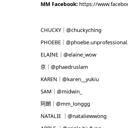
MM Facebook:
https://www.faceb
CHUCKY｜@chuckyching
PHOEBE｜@phoebe.unprofessional.
ELAINE｜@elaine_wow
京｜@phaedruslam
KAREN｜@karen__yukiu
SAM｜@midwin_
阿朗｜@mm_longgg
NATALIE ｜@nataliewwong