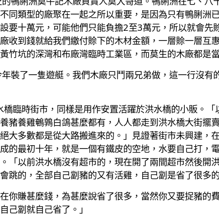
史的鴨脷洲莫牛記木廠負責人莫大哥道。鴨脷洲在七、八
不同類型的廠聚在一起之所以重要，是因為只有鴨脷洲
設要十萬元，可能他們只能負擔2至3萬元，所以就會先
廠收到錢就給我們繳付賒下的木材金額，一層賒一層互
黃竹坑的深灣和布廠灣臨時工業區，而莫生的木廠都是
今年裝了一隻遊艇。我們木廠只鬥兩兄弟做，這一行沒有
洪水橋臨時街市，同樣是用作安置活躍於洪水橋的小販。「
養豬養雞鵪鶉白鴿甚麼都有，人人都走到洪水橋大街擺
絕大多數都是從大路搬進來的。」見證著街市未興建，在
成的最初十年，就是一個有鐵皮的空地，水要自己打，
。「以前洪水橋沒有超市的，現在開了兩間超市然後開
會跳的，全部自己劏豬的又有活雞，自己劏是省了很多
在你賺甚麼錢，為甚麼說省了很多，當然你又要捉豬的
自己劏就自己省了。」