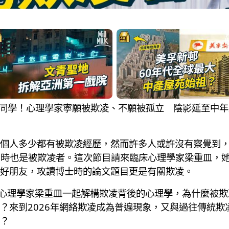
集體欺凌同學！心理學家寧願被欺凌、不願被孤立 陰影延至
個人多少都有被欺凌經歷，然而許多人或許沒有察覺到
同時也是被欺凌者。這次節目請來臨床心理學家梁重皿，
好朋友，攻讀博士時的論文題目更是有關欺凌。
與臨床心理學家梁重皿一起解構欺凌背後的心理學，為什麼被
？來到2026年網絡欺凌成為普遍現象，又與過往傳統欺
？