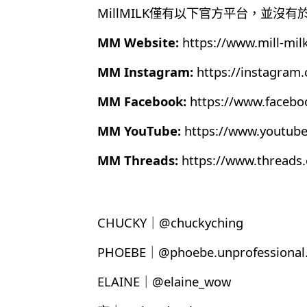
MillMILK僅有以下官方平台，並沒
MM Website:
https://www.mill-mil
MM Instagram:
https://instagram
MM Facebook:
https://www.faceb
MM YouTube:
https://www.youtub
MM Threads:
https://www.thread
CHUCKY｜@chuckyching
PHOEBE｜@phoebe.unprofessional.
ELAINE｜@elaine_wow