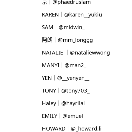
京｜@phaedruslam
KAREN｜@karen__yukiu
SAM｜@midwin_
阿朗｜@mm_longgg
NATALIE ｜@nataliewwong
MANYI｜@man2_
YEN｜@__yenyen__
TONY｜@tony703_
Haley｜@hayrilai
EMILY｜@emuel
HOWARD｜@_howard.li