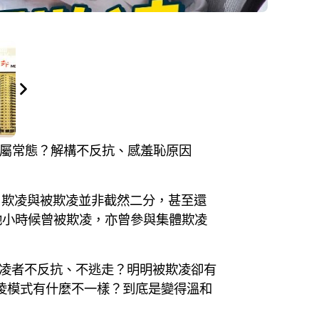
中年屬常態？解構不反抗、感羞恥原因
，欺凌與被欺凌並非截然二分，甚至還
她小時候曾被欺凌，亦曾參與集體欺凌
欺凌者不反抗、不逃走？明明被欺凌卻有
凌模式有什麼不一樣？到底是變得溫和