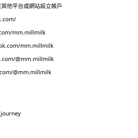
有於其他平台或網站設立帳戶
k.com/
.com/mm.millmilk
ook.com/mm.millmilk
e.com/@mm.millmilk
s.com/@mm.millmilk
journey