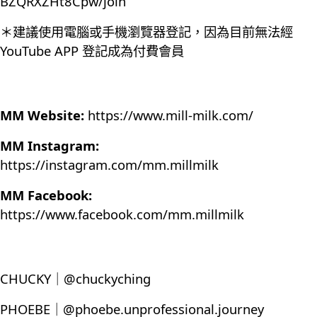
BZQRXZHt8Cpw/join
＊建議使用電腦或手機瀏覽器登記，因為目前無法經
YouTube APP 登記成為付費會員
MM Website:
https://www.mill-milk.com/
MM Instagram:
https://instagram.com/mm.millmilk
MM Facebook:
https://www.facebook.com/mm.millmilk
CHUCKY｜@chuckyching
PHOEBE｜@phoebe.unprofessional.journey