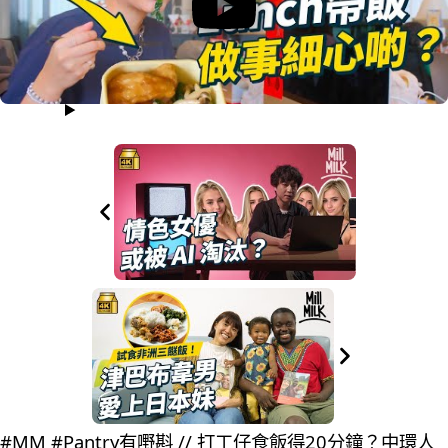
#MM #Pantry有嘢斟 // 打工仔食飯得20分鐘？中環人