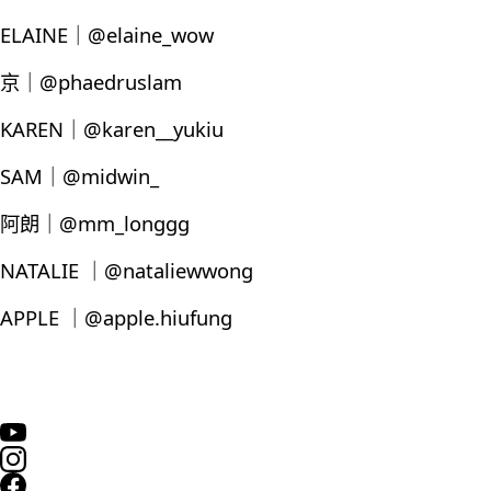
ELAINE｜@elaine_wow
京｜@phaedruslam
KAREN｜@karen__yukiu
SAM｜@midwin_
阿朗｜@mm_longgg
NATALIE ｜@nataliewwong
APPLE ｜@apple.hiufung