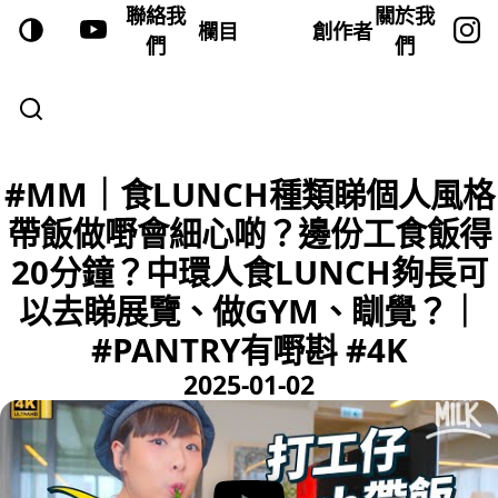
聯絡我
關於我
欄目
創作者
們
們
#MM｜食LUNCH種類睇個人風格
帶飯做嘢會細心啲？邊份工食飯得
20分鐘？中環人食LUNCH夠長可
以去睇展覽、做GYM、瞓覺？｜
#PANTRY有嘢斟 #4K
2025-01-02