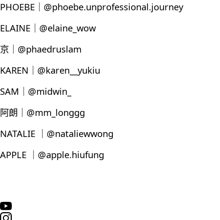
PHOEBE｜@phoebe.unprofessional.journey
ELAINE｜@elaine_wow
京｜@phaedruslam
KAREN｜@karen__yukiu
SAM｜@midwin_
阿朗｜@mm_longgg
NATALIE ｜@nataliewwong
APPLE ｜@apple.hiufung