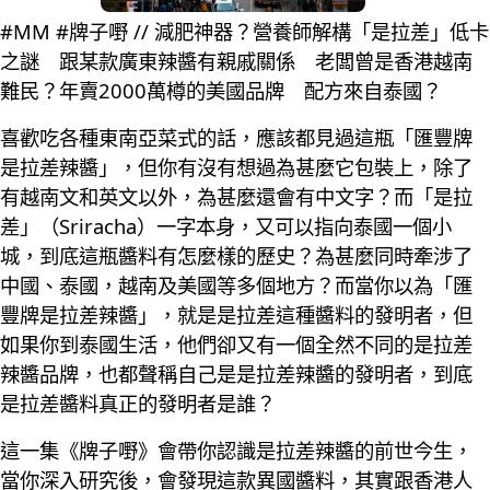
#MM #牌子嘢 // 減肥神器？營養師解構「是拉差」低卡
之謎 跟某款廣東辣醬有親戚關係 老闆曾是香港越南
難民？年賣2000萬樽的美國品牌 配方來自泰國？
喜歡吃各種東南亞菜式的話，應該都見過這瓶「匯豐牌
是拉差辣醬」，但你有沒有想過為甚麼它包裝上，除了
有越南文和英文以外，為甚麼還會有中文字？而「是拉
差」（Sriracha）一字本身，又可以指向泰國一個小
城，到底這瓶醬料有怎麼樣的歷史？為甚麼同時牽涉了
中國、泰國，越南及美國等多個地方？而當你以為「匯
豐牌是拉差辣醬」，就是是拉差這種醬料的發明者，但
如果你到泰國生活，他們卻又有一個全然不同的是拉差
辣醬品牌，也都聲稱自己是是拉差辣醬的發明者，到底
是拉差醬料真正的發明者是誰？
這一集《牌子嘢》會帶你認識是拉差辣醬的前世今生，
當你深入研究後，會發現這款異國醬料，其實跟香港人