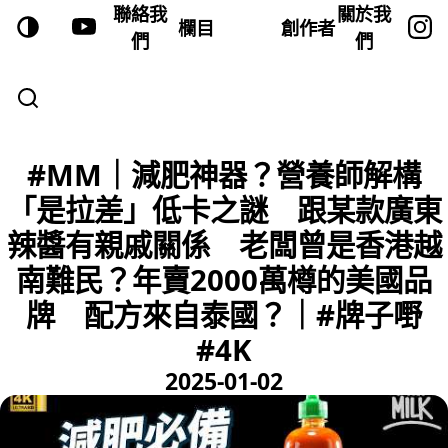
聯絡我
關於我
欄目
創作者
們
們
#MM｜減肥神器？營養師解構
「是拉差」低卡之謎 跟某款廣東
辣醬有親戚關係 老闆曾是香港越
南難民？年賣2000萬樽的美國品
牌 配方來自泰國？｜#牌子嘢
#4K
2025-01-02