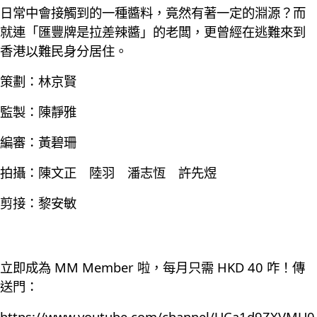
日常中會接觸到的一種醬料，竟然有著一定的淵源？而
就連「匯豐牌是拉差辣醬」的老闆，更曾經在逃難來到
香港以難民身分居住。
策劃：林京賢
監製：陳靜雅
編審：黃碧珊
拍攝：陳文正 陸羽 潘志恆 許先煜
剪接：黎安敏
立即成為 MM Member 啦，每月只需 HKD 40 咋！傳
送門：
https://www.youtube.com/channel/UCa1d9ZXVMU0