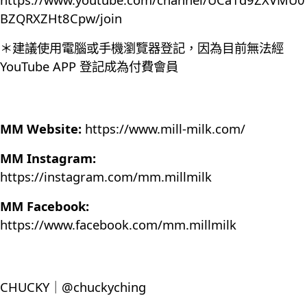
BZQRXZHt8Cpw/join
＊建議使用電腦或手機瀏覽器登記，因為目前無法經
YouTube APP 登記成為付費會員
MM Website:
https://www.mill-milk.com/
MM Instagram:
https://instagram.com/mm.millmilk
MM Facebook:
https://www.facebook.com/mm.millmilk
CHUCKY｜@chuckyching