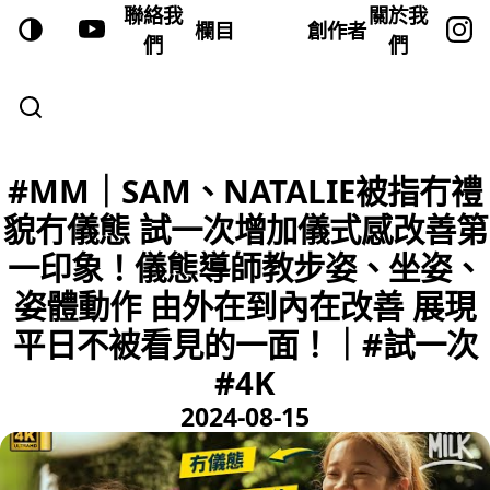
聯絡我
關於我
欄目
創作者
們
們
#MM｜SAM、NATALIE被指冇禮
貌冇儀態 試一次增加儀式感改善第
一印象！儀態導師教步姿、坐姿、
姿體動作 由外在到內在改善 展現
平日不被看見的一面！｜#試一次
#4K
2024-08-15