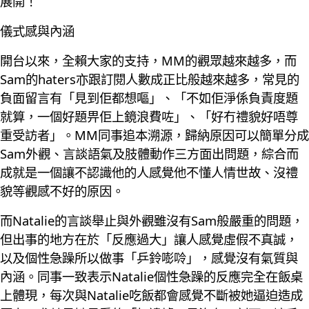
展開！
儀式感與內涵
開台以來，全賴大家的支持，MM的觀眾越來越多，而
Sam的haters亦跟訂閱人數成正比般越來越多，常見的
負面留言有「見到佢都想嘔」、「不如佢淨係負責度題
就算，一個好題畀佢上鏡浪費咗」、「好冇禮貌好唔尊
重受訪者」。MM同事追本溯源，歸納原因可以簡單分成
Sam外觀、言談語氣及肢體動作三方面出問題，綜合而
成就是一個讓不認識他的人感覺他不懂人情世故、沒禮
貌等觀感不好的原因。
而Natalie的言談舉止與外觀雖沒有Sam般嚴重的問題，
但出事的地方在於「反應過大」讓人感覺虛假不真誠，
以及個性急躁所以做事「乒鈴嘭唥」，感覺沒有氣質與
內涵。同事一致表示Natalie個性急躁的反應完全在飯桌
上體現，每次與Natalie吃飯都會感覺不斷被她逼迫造成