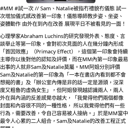
#MM #試一次 // Sam、Natalie被指冇禮貌冇儀態 試一
次增加儀式感改善第一印象！儀態導師教步姿、坐姿、
姿體動作 由外在到內在改善 展現平日不被看見的一面！
心理學家Abraham Luchins的研究發現外表、態度、言
談舉止等第一印象，會對初次見面的人在幾分鐘內形成
「首因效應」（Primacy Effect），這個第一印象會持續
主導你以後對他的認知及評價，而在MM內第一印象最易
出事的人就非Sam及Natalie莫屬。MM阿姐分別評價
Sam及Natalie的第一印象為「一本在書店內看到都不會
想揭的書」及「辦公室內傳是非的話一定是源頭，沒深
度又粗魯的虛偽女生」，但阿姐發現越認識兩人，兩人
外在與內涵的反差感覺亦越大，「我覺得他們兩個都像
封面和內容很不同的一種性格， 所以我覺得他們有一些
行為，需要改善，令自己容易被人接納。」於是MM當中
最令人心累的二人組合，Sam及Natalie的改善工程正式