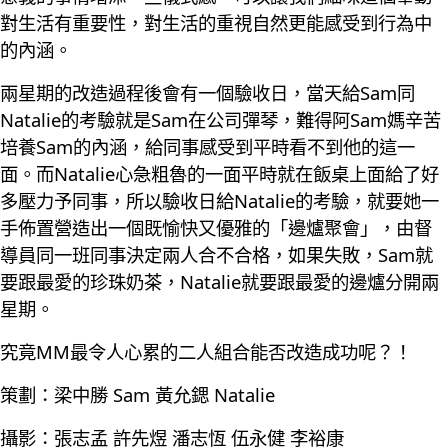
對生活有重要性，對生活的重視自然更能感受到行為中
的內涵。
兩星期的改造過程後會有一個驗收日，當天給Sam同
Natalie的考驗就是Sam在公司彈琴，難得阿Sam媽辛苦
培養Sam的內涵，給同事感受到平時看不到他的這一
面。而Natalie心急粗魯的一面平時就在飯桌上面給了好
多壓力予同事，所以驗收日給Natalie的考驗，就要她一
手佈置營造出一個既愉快又優雅的「邊爐聚會」，由督
導員同一班同事決定兩人合不合格，如果失敗，Sam就
要跟最愛的珍珠奶茶，Natalie就要跟最愛的邊爐分開兩
星期。
究竟MM最令人心累的二人組合能否改造成功呢？！
策劃：梁中勝 Sam 黃允鍶 Natalie
攝影：張志孟 許先煜 潘志恆 伍永健 李裕康