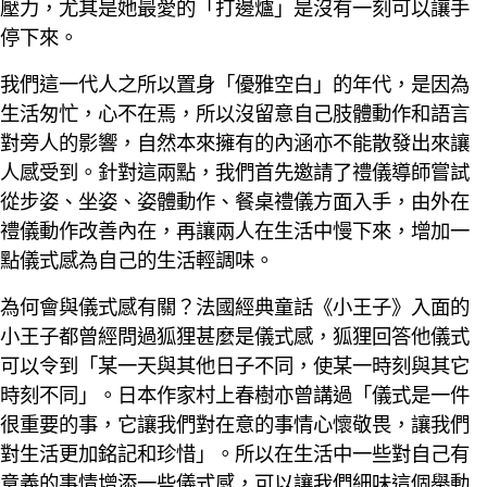
壓力，尤其是她最愛的「打邊爐」是沒有一刻可以讓手
停下來。
我們這一代人之所以置身「優雅空白」的年代，是因為
生活匆忙，心不在焉，所以沒留意自己肢體動作和語言
對旁人的影響，自然本來擁有的內涵亦不能散發出來讓
人感受到。針對這兩點，我們首先邀請了禮儀導師嘗試
從步姿、坐姿、姿體動作、餐桌禮儀方面入手，由外在
禮儀動作改善內在，再讓兩人在生活中慢下來，增加一
點儀式感為自己的生活輕調味。
為何會與儀式感有關？法國經典童話《小王子》入面的
小王子都曾經問過狐狸甚麼是儀式感，狐狸回答他儀式
可以令到「某一天與其他日子不同，使某一時刻與其它
時刻不同」。日本作家村上春樹亦曾講過「儀式是一件
很重要的事，它讓我們對在意的事情心懷敬畏，讓我們
對生活更加銘記和珍惜」。所以在生活中一些對自己有
意義的事情增添一些儀式感，可以讓我們細味這個舉動