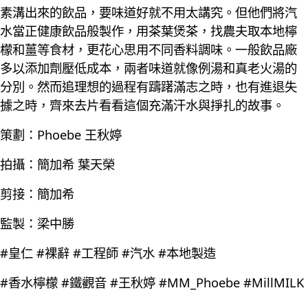
素溝出來的飲品，要味道好就不用太講究。但他們將汽
水當正健康飲品般製作，用茶葉煲茶，找農夫取本地檸
檬和薑等食材，更花心思用不同香料調味。一般飲品廠
多以添加劑壓低成本，兩者味道就像例湯和真老火湯的
分別。然而追理想的過程有躊躇滿志之時，也有進退失
據之時，齊來去片看看這個充滿汗水與掙扎的故事。
策劃：Phoebe 王秋婷
拍攝：簡加希 葉天榮
剪接：簡加希
監製：梁中勝
#皇仁 #裸辭 #工程師 #汽水 #本地製造
#香水檸檬 #鐵觀音 #王秋婷 #MM_Phoebe #MillMILK