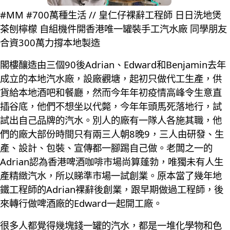
#MM #700萬種生活 // 皇仁仔裸辭工程師 日日洗地煲
茶刨檸檬 自組機件開香港唯一罐裝手工汽水廠 同學朋友
合資300萬力撐本地製造
閣樓釀造由三個90後Adrian、Edward和Benjamin去年
成立的本地汽水廠，設廠觀塘，起初只做代工生產，供
貨給本地酒吧和餐廳，然而今年年初疫情高峰令生意直
插谷底，他們不想坐以代斃，今年年頭馬死落地行，試
試出自己品牌的汽水。別人的廠有一隊人各施其職，他
們的廠大部份時間只有兩三人朝8晚9，三人由研發、生
產、設計、包裝、宣傳都一腳踢自己做。老闆之一的
Adrian認為香港啤酒咖啡市場尚算蓬勃，唯獨未有人生
產精緻汽水，所以睇準市場一試創業。原本當了幾年地
鐵工程師的Adrian裸辭後創業，跟早期做過工程師，後
來轉行做啤酒廠的Edward一起開工廠。
很多人都覺得幾塊錢一罐的汽水，都是一堆化學物和色