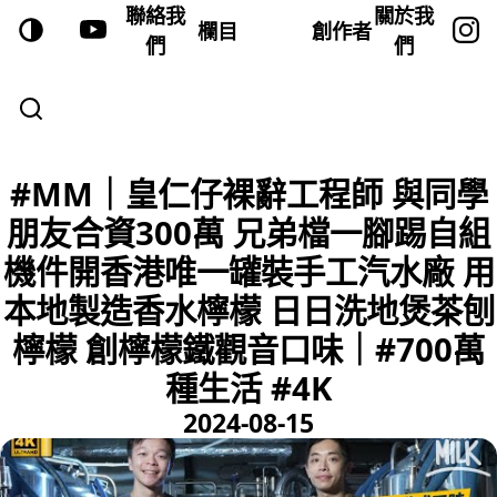
聯絡我
關於我
欄目
創作者
們
們
#MM｜皇仁仔裸辭工程師 與同學
朋友合資300萬 兄弟檔一腳踢自組
機件開香港唯一罐裝手工汽水廠 用
本地製造香水檸檬 日日洗地煲茶刨
檸檬 創檸檬鐵觀音口味｜#700萬
種生活 #4K
2024-08-15