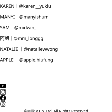
KAREN｜@karen__yukiu
MANYI｜@manyishum
SAM｜@midwin_
阿朗｜@mm_longgg
NATALIE ｜@nataliewwong
APPLE ｜@apple.hiufung
©Milk V Co. Ltd. All Rights Reserved