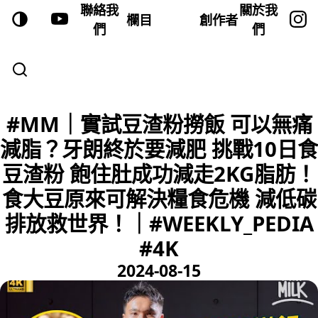
聯絡我
關於我
欄目
創作者
們
們
#MM｜實試豆渣粉撈飯 可以無痛
減脂？牙朗終於要減肥 挑戰10日食
豆渣粉 飽住肚成功減走2KG脂肪！
食大豆原來可解決糧食危機 減低碳
排放救世界！｜#WEEKLY_PEDIA
#4K
2024-08-15