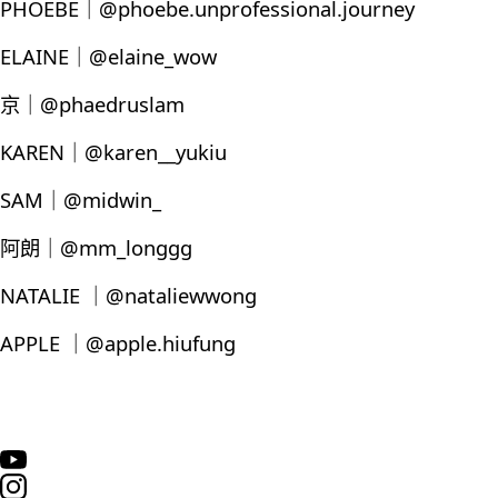
PHOEBE｜@phoebe.unprofessional.journey
ELAINE｜@elaine_wow
京｜@phaedruslam
KAREN｜@karen__yukiu
SAM｜@midwin_
阿朗｜@mm_longgg
NATALIE ｜@nataliewwong
APPLE ｜@apple.hiufung