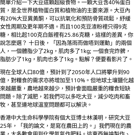
簡單介紹一下大豆這顆超級食物。一顆大豆含40%蛋白
質，是全世界植物蛋白質和植物油的主要來源。大豆內
有20%大豆異黃酮，可以抗氧化和預防骨質疏鬆，紓緩
女性周期及更年期不適。而且100克豆渣粉裡只得9克
糖，相比起100克白飯裡有25.86克糖，這樣的差異，你
說怎麼選？ 十日後，「因為落雨而做唔到運動」的兩個
人，一個體脂少了2kg，肌肉多了1kg; 一個食完炸髀，
脂肪少了1kg，肌肉也多了1kg。點解？便要看影片了。
現在全球人口80億，預計到了2050年人口將攀升到90
億，對糧食的需求亦將增加至110%。但地球土壤鹽化越
來越嚴重，農地越來越少，預計會面臨嚴重的糧食短缺
問題。除了減肥，若我們可以多吃大豆，減少吃肉和畜
牧，甚至連地球溫室問題都可以解決。
香港中大生命科學學院有個大豆博士林漢明，研究大豆
25年，「我的論文，是寫在農田上的。」我們現在的農
業，大多數會用到化學氮氣作肥料。這東西無論製作、