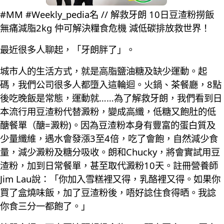
#MM #Weekly_pedia名 // 解救牙朗 10日豆渣粉撈飯
無痛減脂2kg 仲可解決糧食危機 減低碳排放救世界！
最近很多人聊起，「牙朗胖了」。
城市人的生活方式，就是高脂鹽油糖及缺少運動。起
碼，我們公司很多人都墮入這輪迴。火鍋、茶餐廳，8點
後吃晚飯是常態，運動就……為了解救牙朗，我們看到日
本流行用豆渣粉代替澱粉，變成高纖，低糖又飽肚的低
醣餐單（醣=澱粉)。因為豆渣粉本身有豐富的蛋白質及
少量纖維，遇水會發漲3至4倍，吃了會飽，自然減少食
量，減少澱粉及糖分吸收。朗和Chucky，將會實試用豆
渣粉，加到日常餐單，甚至取代澱粉10天。註冊營養師
Jim Lau說：「你加入雪糕裡又得，乳酪裡又得。如果你
買了盒燒味飯，加了豆渣粉後，唔好諗住食得晒。我諗
你食三分一都飽了。」