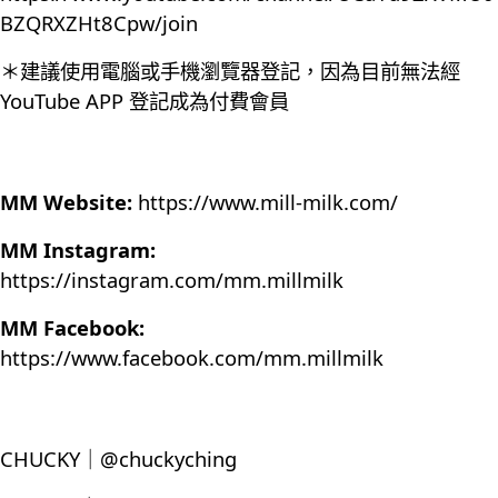
BZQRXZHt8Cpw/join
＊建議使用電腦或手機瀏覽器登記，因為目前無法經
YouTube APP 登記成為付費會員
MM Website:
https://www.mill-milk.com/
MM Instagram:
https://instagram.com/mm.millmilk
MM Facebook:
https://www.facebook.com/mm.millmilk
CHUCKY｜@chuckyching