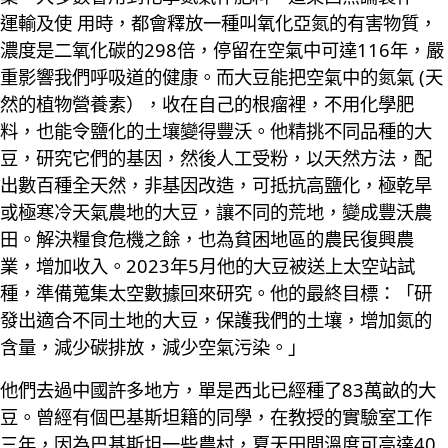
運輸及使 用時，都會釋放一種叫氧化亞氮的有害物質，
濃度是二氧化碳的298倍，停留在空氣中可達116年，嚴
重影響我們呼吸道的健康。而大豆能把空氣中的氮氣 (天
然的植物營養素），收在自己的根瘤裡，不用化學肥
料，也能令鹽化的土壤變得豐沃。他精挑不同品種的大
豆，研究它們的基因，然後人工受粉，以天然方法，配
出數百種全天然，非基因改造，可抵抗高鹽化，極乾旱
或極寒冷天氣農地的大豆，讓不同的荒地，變成豐沃農
田。解決糧食危機之餘，也為貧困地區的農民復興農
業，增加收入。2023年5月他的大豆被送上太空站試
種，準備蒐集太空數據回來研究。他的最終目標：「研
發出適合不同土地的大豆，保護我們的土壤，增加氮的
含量，減少碳排放，減少空氣污染。」
他們去過中國許多地方，單是西北已經種了83萬畝的大
豆。曾經有個巴基斯坦籍的同學，在教授的實驗室工作
三年，因為巴基斯坦一些農村，夏天田間溫度可高達40