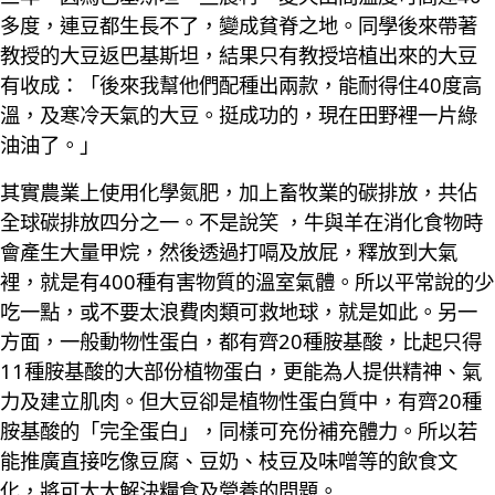
多度，連豆都生長不了，變成貧脊之地。同學後來帶著
教授的大豆返巴基斯坦，結果只有教授培植出來的大豆
有收成：「後來我幫他們配種出兩款，能耐得住40度高
溫，及寒冷天氣的大豆。挺成功的，現在田野裡一片綠
油油了。」
其實農業上使用化學氮肥，加上畜牧業的碳排放，共佔
全球碳排放四分之一。不是說笑 ，牛與羊在消化食物時
會產生大量甲烷，然後透過打嗝及放屁，釋放到大氣
裡，就是有400種有害物質的溫室氣體。所以平常說的少
吃一點，或不要太浪費肉類可救地球，就是如此。另一
方面，一般動物性蛋白，都有齊20種胺基酸，比起只得
11種胺基酸的大部份植物蛋白，更能為人提供精神、氣
力及建立肌肉。但大豆卻是植物性蛋白質中，有齊20種
胺基酸的「完全蛋白」，同樣可充份補充體力。所以若
能推廣直接吃像豆腐、豆奶、枝豆及味噌等的飲食文
化，將可大大解決糧食及營養的問題。