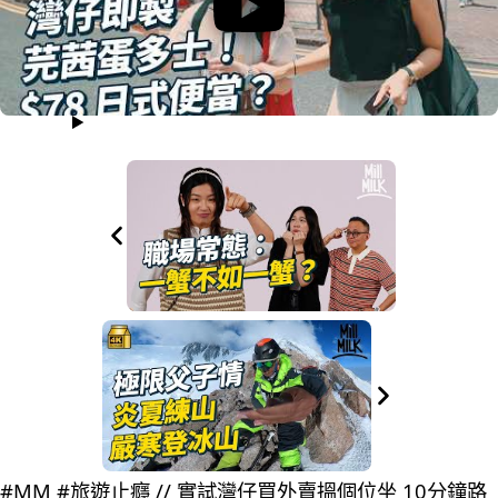
#MM #旅遊止癮 // 實試灣仔買外賣搵個位坐 10分鐘路