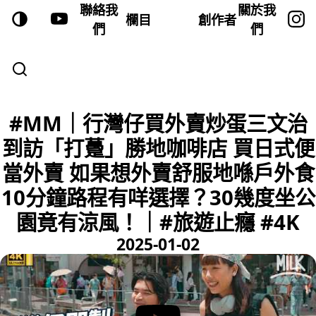
聯絡我
關於我
欄目
創作者
們
們
#MM｜行灣仔買外賣炒蛋三文治
到訪「打躉」勝地咖啡店 買日式便
當外賣 如果想外賣舒服地喺戶外食
10分鐘路程有咩選擇？30幾度坐公
園竟有涼風！｜#旅遊止癮 #4K
2025-01-02