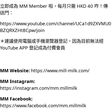
立即成為 MM Member 啦，每月只需 HKD 40 咋！傳
送門：
https://www.youtube.com/channel/UCa1d9ZXVMU0
BZQRXZHt8Cpw/join
＊建議使用電腦或手機瀏覽器登記，因為目前無法經
YouTube APP 登記成為付費會員
MM Website:
https://www.mill-milk.com/
MM Instagram:
https://instagram.com/mm.millmilk
MM Facebook:
https://www.facebook.com/mm.millmilk