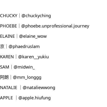
CHUCKY｜@chuckyching
PHOEBE｜@phoebe.unprofessional.journey
ELAINE｜@elaine_wow
京｜@phaedruslam
KAREN｜@karen__yukiu
SAM｜@midwin_
阿朗｜@mm_longgg
NATALIE ｜@nataliewwong
APPLE ｜@apple.hiufung