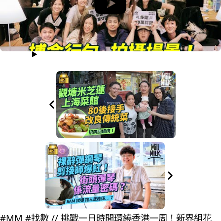
#MM #找數 // 挑戰一日時間環繞香港一周！新界組花