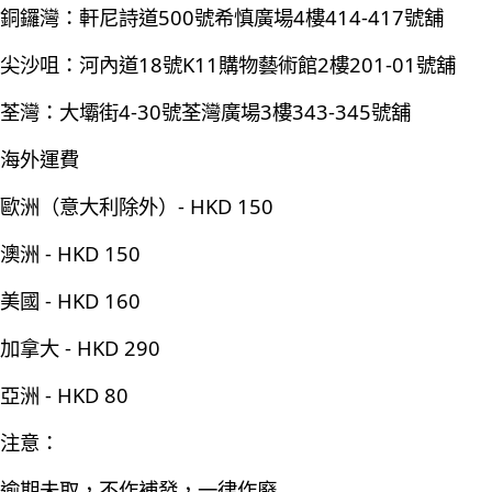
銅鑼灣：軒尼詩道500號希慎廣場4樓414-417號舖
尖沙咀：河內道18號K11購物藝術館2樓201-01號舖
荃灣：大壩街4-30號荃灣廣場3樓343-345號舖
海外運費
歐洲（意大利除外）- HKD 150
澳洲 - HKD 150
美國 - HKD 160
加拿大 - HKD 290
亞洲 - HKD 80
注意：
逾期未取，不作補發，一律作廢