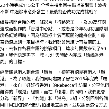
22小時完成115公里 全體主持重回拍攝場景謝票！波折
不斷 中途炒車意外發生！最後能否成功完成挑戰？
繼最初開台時的第一條影片「行路返工」，為20萬訂閱
達成而製作的「香港中心點」，或者是今年8月初團隊剛
度過低潮期時，因為想重振士氣而展開的龍舟企劃。每
當頻道達到一定目標時，我們都會集結所有幕前的主
持，去製作各種主題的挑戰項目。這次訂閱數來到了50
萬，我們決定再下一城，以1天時間內完成「環繞香港一
周」的目標。
經常聽見港人到台灣「環台」，卻鮮有聽見有港人「環
港」。為了取經，我們同時邀請了曾在2016年完成「環
港」，來自「好好行香港」的Rebecca作訪問，分享他們
難得的「環港」經驗。而在「環港」的同時，我們更會
分為「新界」、「九龍」和「港島」3組，分別回到各個
Mill MILK的熱門影片拍攝地去謝票，並以謝票這個方式