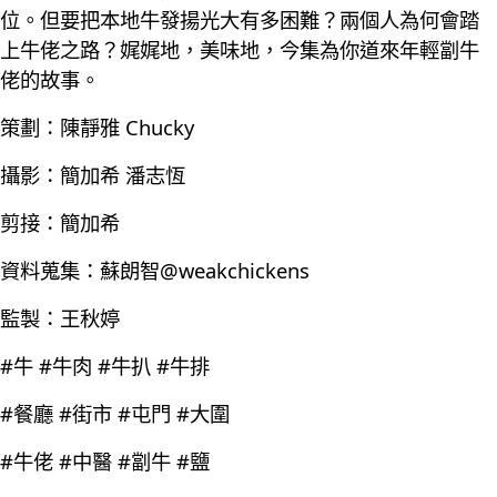
位。但要把本地牛發揚光大有多困難？兩個人為何會踏
上牛佬之路？娓娓地，美味地，今集為你道來年輕劏牛
佬的故事。
策劃：陳靜雅 Chucky
攝影：簡加希 潘志恆
剪接：簡加希
資料蒐集：蘇朗智@weakchickens
監製：王秋婷
#牛 #牛肉 #牛扒 #牛排
#餐廳 #街市 #屯門 #大圍
#牛佬 #中醫 #劏牛 #鹽