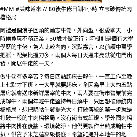
#MM #美味道來 // 80後牛佬日瞓4小時 立志破傳統肉
檔格局
阿禮是個浪子回頭的勵志牛佬，外向型，很愛聊天﹐小
時候貪玩不務正業，30歲才做正行；阿楓則是個有大學
學歷的牛佬，為人比較內向，沉默寡言，以前讀中醫學
把脈，配藥比握刀多。兩個人每日天還未亮就從屯門出
發，開展牛佬的一天。
做牛佬有多辛苦？每日四點起床去解牛，一直工作至晚
上七點才下班。一大早就要起床，全因為早上大約五點
屠房就會送來新鮮屠宰的牛肉，兩人要在街市營業前完
成解牛。兩個年輕牛佬堅持每日解牛﹐只因想破傳統肉
檔格局，想把騸牯牛發揚光大。打破傳統的第一步就是
打破一般的牛肉檔格局。沒有街市式紅燈、學外國肉檔
將牛肉掛在後牆、環境乾淨，他們更製作出熟成騸牯牛
扒，供貨予米芝蓮高級餐廳，希望能提升本地牛的地