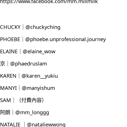
https://www.facebook.com/mm.millmilk
CHUCKY｜@chuckyching
PHOEBE｜@phoebe.unprofessional.journey
ELAINE｜@elaine_wow
京｜@phaedruslam
KAREN｜@karen__yukiu
MANYI｜@manyishum
SAM｜（付費內容）
阿朗｜@mm_longgg
NATALIE ｜@nataliewwong