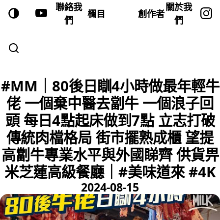
聯絡我
關於我
欄目
創作者
們
們
#MM｜80後日瞓4小時做最年輕牛
佬 一個棄中醫去劏牛 一個浪子回
頭 每日4點起床做到7點 立志打破
傳統肉檔格局 街市擺熟成櫃 望提
高劏牛專業水平與外國睇齊 供貨畀
米芝蓮高級餐廳｜#美味道來 #4K
2024-08-15