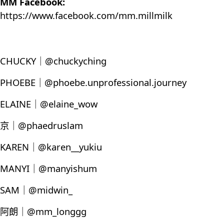
MM Facebook:
https://www.facebook.com/mm.millmilk
CHUCKY｜@chuckyching
PHOEBE｜@phoebe.unprofessional.journey
ELAINE｜@elaine_wow
京｜@phaedruslam
KAREN｜@karen__yukiu
MANYI｜@manyishum
SAM｜@midwin_
阿朗｜@mm_longgg