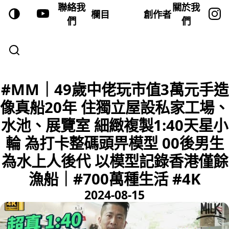
聯絡我
關於我
欄目
創作者
們
們
#MM｜49歲中佬玩市值3萬元手造
像真船20年 住獨立屋設私家工場、
水池、展覽室 細緻複製1:40天星小
輪 為打卡整碼頭畀模型 00後男生
為水上人後代 以模型記錄香港僅餘
漁船｜#700萬種生活 #4K
2024-08-15