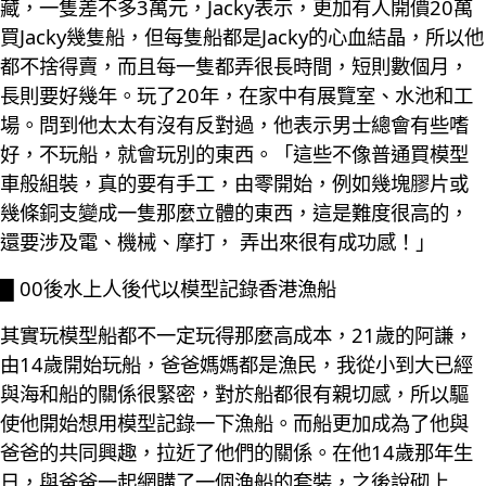
藏，一隻差不多3萬元，Jacky表示，更加有人開價20萬
買Jacky幾隻船，但每隻船都是Jacky的心血結晶，所以他
都不捨得賣，而且每一隻都弄很長時間，短則數個月，
長則要好幾年。玩了20年，在家中有展覽室、水池和工
場。問到他太太有沒有反對過，他表示男士總會有些嗜
好，不玩船，就會玩別的東西。「這些不像普通買模型
車般組裝，真的要有手工，由零開始，例如幾塊膠片或
幾條銅支變成一隻那麼立體的東西，這是難度很高的，
還要涉及電、機械、摩打， 弄出來很有成功感！」
█ 00後水上人後代以模型記錄香港漁船
其實玩模型船都不一定玩得那麼高成本，21歲的阿謙，
由14歲開始玩船，爸爸媽媽都是漁民，我從小到大已經
與海和船的關係很緊密，對於船都很有親切感，所以驅
使他開始想用模型記錄一下漁船。而船更加成為了他與
爸爸的共同興趣，拉近了他們的關係。在他14歲那年生
日，與爸爸一起網購了一個漁船的套裝，之後說砌上