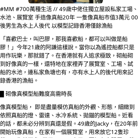
#MM #700萬種生活 // 49歲中佬住獨立屋設私家工場、
水池、展覽室 手造像真船20年 一隻像真船市值3萬元 00
後男生為水上人後代 以模型記錄香港僅餘漁船
「喜歡巴士，叫巴膠，那我喜歡船，都可以叫做是船
膠！」今年21歲的阿謙這樣說。當你以為遙控船都只是
用作玩樂，那就錯了。在香港就有人追求極致，砌船砌
到好像真的一樣，還特地在家裡弄了展覽室、工場、試
船的水池，連私家魚塘也有，亦有水上人的後代用來記
錄香港的漁船。
█ 砌像真模型船難度高需時長
像真模型船， 即是盡量模仿真船的外觀、形態，細緻到
依照真船的燈、雷達、水冷系統、拋錨的模型船。近看
的話，都未必分辨到真還是假。49歲的Jacky，在20年前
開始玩像真船，在家有一個展覽室，用來放它12隻珍