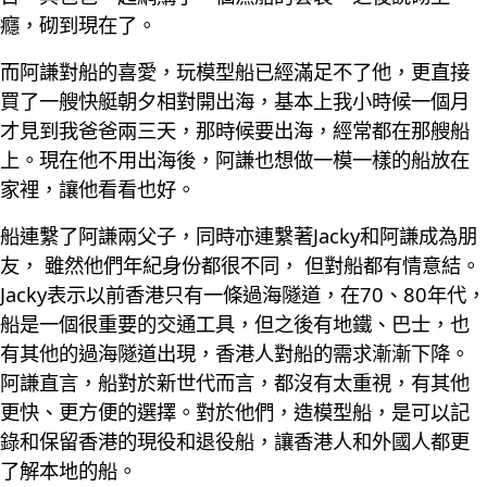
癮，砌到現在了。
而阿謙對船的喜愛，玩模型船已經滿足不了他，更直接
買了一艘快艇朝夕相對開出海，基本上我小時候一個月
才見到我爸爸兩三天，那時候要出海，經常都在那艘船
上。現在他不用出海後，阿謙也想做一模一樣的船放在
家裡，讓他看看也好。
船連繫了阿謙兩父子，同時亦連繫著Jacky和阿謙成為朋
友， 雖然他們年紀身份都很不同， 但對船都有情意結。
Jacky表示以前香港只有一條過海隧道，在70、80年代，
船是一個很重要的交通工具，但之後有地鐵、巴士，也
有其他的過海隧道出現，香港人對船的需求漸漸下降。
阿謙直言，船對於新世代而言，都沒有太重視，有其他
更快、更方便的選擇。對於他們，造模型船，是可以記
錄和保留香港的現役和退役船，讓香港人和外國人都更
了解本地的船。