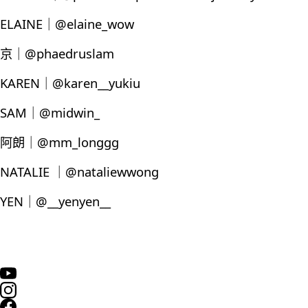
ELAINE｜@elaine_wow
京｜@phaedruslam
KAREN｜@karen__yukiu
SAM｜@midwin_
阿朗｜@mm_longgg
NATALIE ｜@nataliewwong
YEN｜@__yenyen__