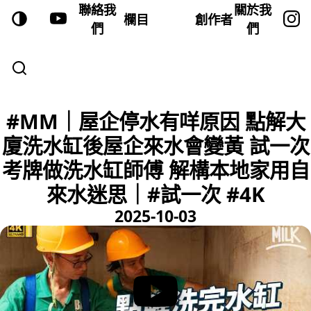
聯絡我
關於我
欄目
創作者
們
們
#MM｜屋企停水有咩原因 點解大
廈洗水缸後屋企來水會變黃 試一次
考牌做洗水缸師傅 解構本地家用自
來水迷思｜#試一次 #4K
2025-10-03