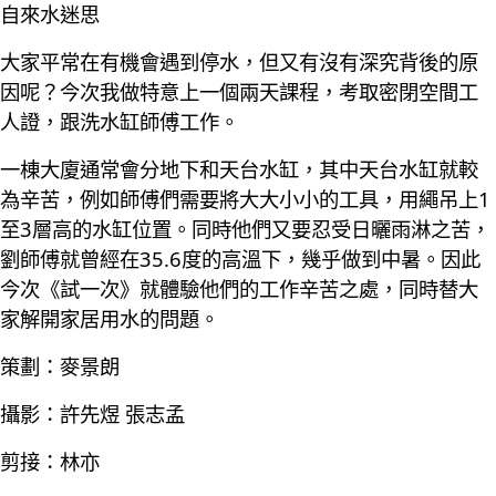
自來水迷思
大家平常在有機會遇到停水，但又有沒有深究背後的原
因呢？今次我做特意上一個兩天課程，考取密閉空間工
人證，跟洗水缸師傅工作。
一棟大廈通常會分地下和天台水缸，其中天台水缸就較
為辛苦，例如師傅們需要將大大小小的工具，用繩吊上1
至3層高的水缸位置。同時他們又要忍受日曬雨淋之苦，
劉師傅就曾經在35.6度的高溫下，幾乎做到中暑。因此
今次《試一次》就體驗他們的工作辛苦之處，同時替大
家解開家居用水的問題。
策劃：麥景朗
攝影：許先煜 張志孟
剪接：林亦