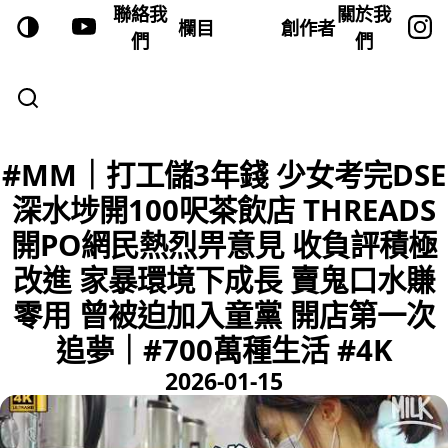
聯絡我
關於我
欄目
創作者
們
們
#MM｜打工儲3年錢 少女考完DSE
深水埗開100呎茶飲店 THREADS
開PO網民熱烈畀意見 收負評積極
改進 家暴環境下成長 賣鬼口水賺
零用 曾被迫加入童黨 開店第一次
追夢｜#700萬種生活 #4K
2026-01-15