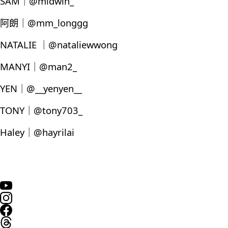
SAM｜@midwin_
阿朗｜@mm_longgg
NATALIE ｜@nataliewwong
MANYI｜@man2_
YEN｜@__yenyen__
TONY｜@tony703_
Haley｜@hayrilai