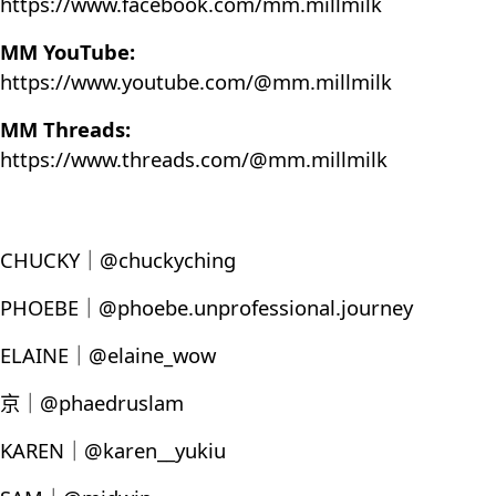
https://www.facebook.com/mm.millmilk
MM YouTube:
https://www.youtube.com/@mm.millmilk
MM Threads:
https://www.threads.com/@mm.millmilk
CHUCKY｜@chuckyching
PHOEBE｜@phoebe.unprofessional.journey
ELAINE｜@elaine_wow
京｜@phaedruslam
KAREN｜@karen__yukiu