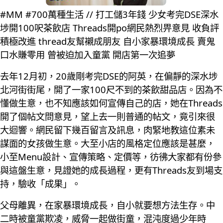
#MM #700萬種生活 // 打工儲3年錢 少女考完DSE深水
埗開100呎茶飲店 Threads開po網民熱烈畀意見 收負評
積極改進 thread友幫襯成朋友 自小家暴環境成長 賣鬼
口水賺零用 曾被迫加入童黨 開店第一次追夢
去年12月初，20歲剛考完DSE的阿英，在偏靜的深水埗
北河街街尾，開了一家100尺不到的茶飲甜品店。因為不
懂做生意，也不知應該如何宣傳自己的店，她在Threads
開了個帖文問意見，望上去一則普通的帖文，竟引來很
大迴響。網民留下幾百留言及訊息，肉緊地教這位素未
謀面的女孩做生意。大至小店的風格定位應該是甚麼，
小至Menu設計、宣傳策略、定價等，彷彿大家都有份參
與這盤生意，見證她的成長過程，更有Threads友到場支
持，驗收「成果」。
父母離異，在家暴環境成長，自小就要想方法生存。中
二時被童黨欺凌，威脅一起做街童，混沌度過少年時