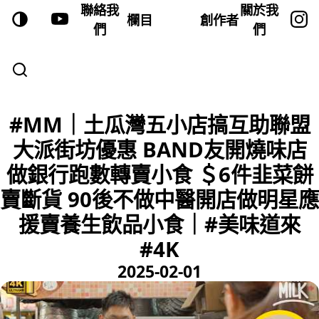
聯絡我
關於我
欄目
創作者
們
們
#MM｜土瓜灣五小店搞互助聯盟
大派街坊優惠 BAND友開燒味店
做銀行跑數轉賣小食 ＄6件韭菜餅
賣斷貨 90後不做中醫開店做明星應
援賣養生飲品小食｜#美味道來
#4K
2025-02-01