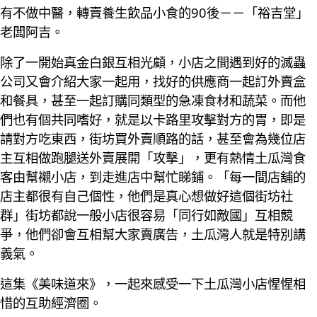
有不做中醫，轉賣養生飲品小食的90後－－「裕吉堂」
老闆阿吉。
除了一開始真金白銀互相光顧，小店之間遇到好的滅蟲
公司又會介紹大家一起用，找好的供應商一起訂外賣盒
和餐具，甚至一起訂購同類型的急凍食材和蔬菜。而他
們也有個共同嗜好，就是以卡路里攻擊對方的胃，即是
請對方吃東西，街坊買外賣順路的話，甚至會為幾位店
主互相做跑腿送外賣展開「攻擊」，更有熱情土瓜灣食
客由幫襯小店，到走進店中幫忙睇鋪。「每一間店舖的
店主都很有自己個性，他們是真心想做好這個街坊社
群」街坊都說一般小店很容易「同行如敵國」互相競
爭，他們卻會互相幫大家賣廣告，土瓜灣人就是特別講
義氣。
這集《美味道來》，一起來感受一下土瓜灣小店惺惺相
惜的互助經濟圈。