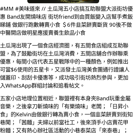
#MM #美味道來 // 土瓜灣五小店搞互助聯盟大派街坊優
惠 Band友開燒味店 街坊friend到由買飯變入店幫手煮飯
睇鋪 做銀行跑數轉賣小食 ＄6件韭菜餅賣斷貨 90後不做
中醫開店做明星應援賣養生飲品小食
土瓜灣出現了一個食店經濟圈，有五間食店組成互助聯
盟，為了鼓勵街坊在土瓜灣消費，五間店舖合作辦聯乘
優惠，每間小店代表五星戰隊中的一種顏色，例如推出
可當$6使用的五星卡，又派發土瓜灣美食團通行證讓人
儲蓋印、刮刮卡優惠等，成功吸引街坊熱烈參與，更加
入WhatsApp群組討論和追看帖文。
五家小店地理位置相近，聯盟裡有本身夾Band玩重金屬
音樂，之後拿刀斬燒味的「有樂燒味」老闆；「日昇小
食」的Kelvin由做銀行轉為賣小食，一個韭菜餅賣到街知
巷聞；「茜麵」夫婦以前當社工，後來頂手小店賣花甲
粉麵；又有熱心辦社區活動的小巷泰菜店「來泰巷」；