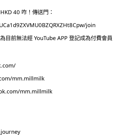
HKD 40 咋！傳送門：
el/UCa1d9ZXVMU0BZQRXZHt8Cpw/join
前無法經 YouTube APP 登記成為付費會員
k.com/
.com/mm.millmilk
ook.com/mm.millmilk
journey