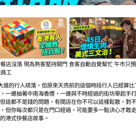
式快餐店沒落 現為熟客堅持開門 食客自動自覺幫忙 午市只預備
職員工
大道的行人疏落，但原來天亮前的這個時段行人已經算比
，一邊抽著中南海香煙，一邊與不時經過的街坊舉起手
但這都不是錢的問題，有間店在你不可以這樣鬆散，對
，但你每次都只是在門口經過，可能要多一點決心才敢
的港式快餐店故事。