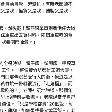
都會自動自覺一起幫忙，有時老闆娘不
碗又是我、備貨又是我、醃製又是我、
著，然後戴上頭盔踩單車到香港仔大道
己踩單車出去買材料，兩個單車籃的食
，我要關門睡覺。」
業的全盛時期，電子廠、塑膠廠、連煙草
裡工作。「整個黃竹坑都是工廠大廈，
著門口那條沒甚麼行人的街，憶述是以
年黃竹坑一帶就很流行「走鬼檔」，而
喜歡吃的。」老陳神氣地說道。那個年
早上9時前要收檔。」老陳說當年自己
舖位。「只是學校都賣120個飯，每
扒、雞柳，加隻蛋或是叉燒蛋飯。」老