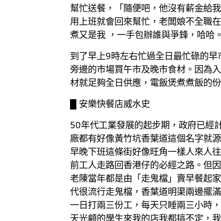
幫忙送餐，「隨便吧，他沒有薪金給我
用上班就會回來幫忙，老闆娘不全職在
煮又是我 ，一手包辦誰與爭鋒，哈哈
到了早上9時左右忙過全日最忙碌的早
旁邊的市場買午市及晚市食材。因為入
材就足夠全日供應，電飯煲煮煮飯的份
█ 安樂快餐店威水史
50年代工業發展的起步期，政府已經
廠都有好像黃竹坑香葉道這個名字就源
早晚下班這條街好像旺角一樣人來人往
前工人走路回香港仔的必經之路。但因
老陳當年都是由「走鬼檔」賣早餐起家
代很流行走鬼檔，香葉道明渠兩邊擺滿
一日打兩三份工，每天只睡兩三小時，
天光顧的學生來我的店我都搞不定，我