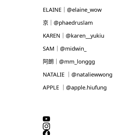
ELAINE｜@elaine_wow
京｜@phaedruslam
KAREN｜@karen__yukiu
SAM｜@midwin_
阿朗｜@mm_longgg
NATALIE ｜@nataliewwong
APPLE ｜@apple.hiufung