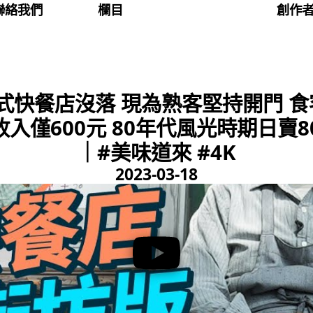
聯絡我們
欄目
創作
式快餐店沒落 現為熟客堅持開門 
收入僅600元 80年代風光時期日賣
｜#美味道來 #4K
2023-03-18