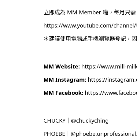
立即成為 MM Member 啦，每月只需 
https://www.youtube.com/chann
＊建議使用電腦或手機瀏覽器登記，因為目
MM Website:
https://www.mill-mil
MM Instagram:
https://instagram
MM Facebook:
https://www.faceb
CHUCKY｜@chuckyching
PHOEBE｜@phoebe.unprofessional.