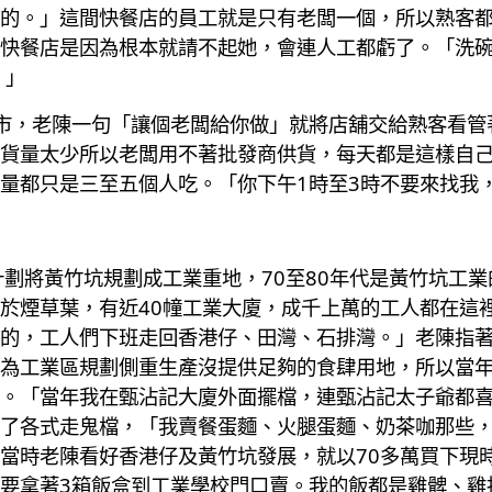
的。」這間快餐店的員工就是只有老闆一個，所以熟客
快餐店是因為根本就請不起她，會連人工都虧了。「洗
。」
市，老陳一句「讓個老闆給你做」就將店舖交給熟客看管
貨量太少所以老闆用不著批發商供貨，每天都是這樣自
量都只是三至五個人吃。「你下午1時至3時不要來找我
計劃將黃竹坑規劃成工業重地，70至80年代是黃竹坑工
於煙草葉，有近40幢工業大廈，成千上萬的工人都在這
的，工人們下班走回香港仔、田灣、石排灣。」老陳指
為工業區規劃側重生產沒提供足夠的食肆用地，所以當
。「當年我在甄沾記大廈外面擺檔，連甄沾記太子爺都
了各式走鬼檔，「我賣餐蛋麵、火腿蛋麵、奶茶咖那些，
當時老陳看好香港仔及黃竹坑發展，就以70多萬買下現時
要拿著3箱飯盒到工業學校門口賣。我的飯都是雞髀、雞