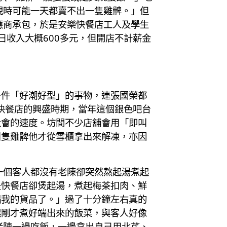
現時可能一天都賣不出一隻雞髀。」但
應商承包，於是安樂快餐店工人及學生
收入大概600多元，但開店不計薪金
一件「好潮好型」的事物，連張國榮都
快餐店的興盛時期，當年這個銀色吧台
社會的速度。坊間不少店舖會用「即叫
叫隻雞髀他才從雪櫃拿出來解凍，亦因
一個客人都沒有老陳卻突然熬起湯煮起
是快餐店卻煲起湯，煮起梅茶扣肉、鮮
蹋我的貨品了。」過了十分鐘左右真的
起剛才煮好端出來的飯菜，與客人好像
老陳一邊吃飯，一邊拿出自己用北芪、