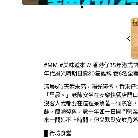
#MM #美味道來 // 香港仔35年港
年代風光時期日賣80隻雞髀 養6名全
清晨6時天還未亮，陽光曦微，香港仔
「早晨。」老陳安坐在安樂快餐店門口
沒客人我都要在這裡呆等著一個熟客，
舖，簡陋殘舊，數十年如一日開門營業
來一間追不上時間，但又默默安於角落
█ 街坊食堂