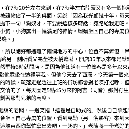
，在7時20分左右來到，在7時半左右陸續又有多一個抱
被雜物佔了一半的桌面，笑說「因為我光顧幾十年，每天
拋下一句「狗奴才，不要說這樣多廢話，讓路給我走吧
小狗，小狗露出一幅滿足的神情。嬸嬸坐回自己的專屬
過癮。」
，所以剛好都遠離了兩個地方的中心，位置不算僻但「
馬路另一側所看又完全被天橋遮著，開店35年以來都是默
然堅持6時就開店，是因為他知道有一位熟客是多年以來
一點他還坐在這裡等我。但他今天去了西環，今天第一個來
的時候，疏落走過趕往上班的街坊都會對老陳打招呼，
交情的了，每天固定5點45分來的阿吉（同音）那對孖
劃著那對兄弟的高度。
電舖的老闆，一邊笑指「這裡是自助式的」然後自己拿起
會坐回自己專屬的位置，看到克勤（另一名熟客）來到
這堆東西你幫忙拿出去吧，一起的。」老陳將一份煮好