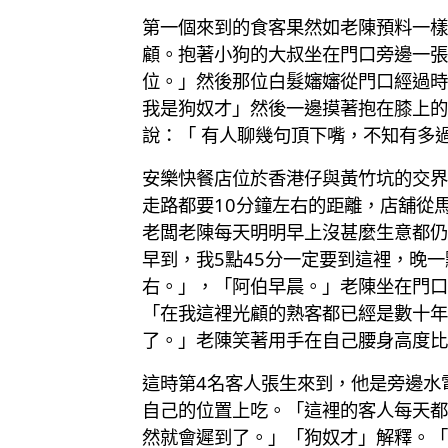
第一個來到的食客果然如老陳預料一樣
顧。抱著小狗的大叔坐在門口旁邊一張
位。」然後那位白髮嬸嬸從門口經過時
我是狗奴才」然後一邊摸著抱在膝上的
說：「 有人聊幾句頂下嘴，不知有多
安樂快餐店位於香港仔與黃竹坑的交界
走路都要10分鐘左右的距離，店舖從
老闆老陳每天明明早上沒甚麼生意都仍
早到，我5點45分一定要到這裡，晚
右。」，「阿伯早晨。」老陳坐在門口
「在我這裡光顧的熟客都已經是數十年
了。」老陳笑著用手在自己腰身高度比
這時第4名客人張生來到，他是旁邊水
自己的位置上吃。「這裡的客人每天都
然就會遲到了。」「狗奴才」解釋。「