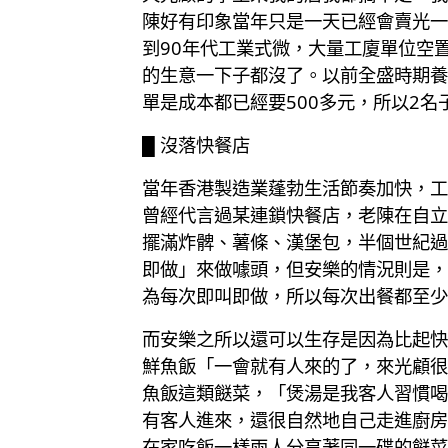
陳好有印象當年只是一天已經會賣光一
到90年代工業式微，大量工廈單位空
的生意一下子都沒了。以前全盛時期養
單是成本都已經要500多元，所以2
█ 沒落快餐店
當年香港製造業蓬勃生活節奏加快，工
曾經代言過某連鎖快餐店，老陳在自立
擺滿炸髀、薯條、漢堡包，半個世紀過
即做」來做噱頭，但安樂的情況則是，
為每次即叫即做，所以每次出餐都至少
而安樂之所以還可以生存是因為比起快
鮮魚飯「一會就有人來的了，來光顧很
魚飯這類餸菜，「煲湯是我客人習慣喝
有客人進來，還很自然地自己走進廚房
在家吃飯一樣兩人分享著同一碟的餸菜