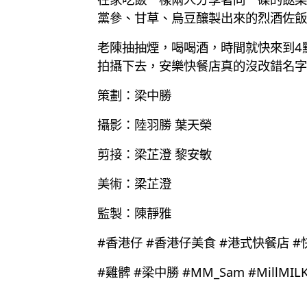
黨參、甘草、烏豆釀製出來的烈酒佐飯
老陳抽抽煙，喝喝酒，時間就快來到4
拍攝下去，安樂快餐店真的沒改錯名字
策劃：梁中勝
攝影：陸羽勝 葉天榮
剪接：梁芷澄 黎安敏
美術：梁芷澄
監製：陳靜雅
#香港仔 #香港仔美食 #港式快餐店 #快
#雞髀 #梁中勝 #MM_Sam #MillMIL