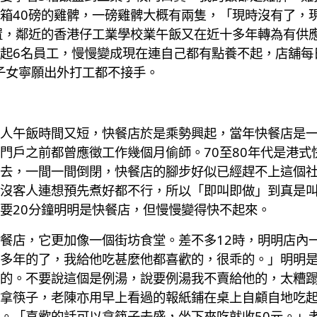
箱40磅的雞髀，一磅雞髀大概有兩隻，「現時沒有了，
置，鄰近的香港仔工業學校業午飯又在近十多年轉為有供
起6名員工，慢慢變成現在連自己都有點養不起，店舖每日
名子女寧願出外打工都不接手。
人午飯時間又短，快餐店於是乘勢興起，當年快餐店是
門戶之前都曾應徵工作幾個月偷師。70至80年代是港式
去，一間一間倒閉，快餐店的腳步好似已經趕不上這個
沒客人連想預先煮好都不行，所以「即叫即做」到真是
要20分鐘明明是快餐店，但慢慢變得快不起來。
餐店，它更加像一個街坊食堂。差不多12時，明明店內
多年的了，我給他吃甚麼他都喜歡的，很乖的。」明明
的。不要說這個是例湯，說要例湯我不賣給他的，太糟
拿筷子，老陳亦用早上看過的報紙鋪在桌上自顧自地吃
。「喜歡的話可以拿筷子去盛，坐下來吃就收50元。」