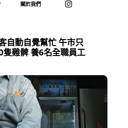
者
關於我們
食客自動自覺幫忙 午市只
80隻雞髀 養6名全職員工