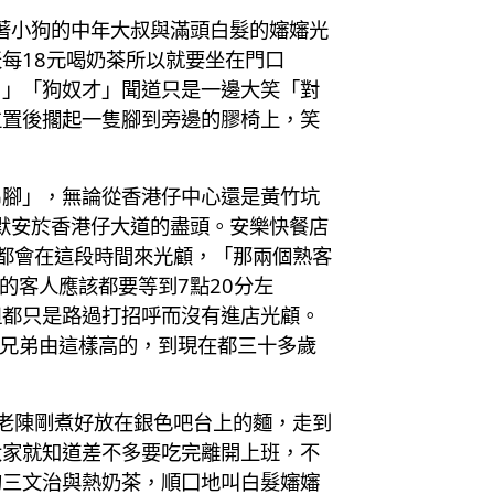
著小狗的中年大叔與滿頭白髮的嬸嬸光
每18元喝奶茶所以就要坐在門口
。」「狗奴才」聞道只是一邊大笑「對
位置後擱起一隻腳到旁邊的膠椅上，笑
吊腳」，無論從香港仔中心還是黃竹坑
默安於香港仔大道的盡頭。安樂快餐店
都會在這段時間來光顧，「那兩個熟客
的客人應該都要等到7點20分左
但都只是路過打招呼而沒有進店光顧。
生兄弟由這樣高的，到現在都三十多歲
老陳剛煮好放在銀色吧台上的麵，走到
大家就知道差不多要吃完離開上班，不
的三文治與熱奶茶，順囗地叫白髮嬸嬸