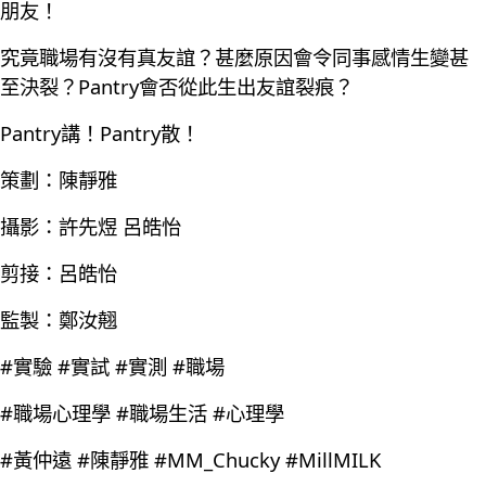
朋友！
究竟職場有沒有真友誼？甚麼原因會令同事感情生變甚
至決裂？Pantry會否從此生出友誼裂痕？
Pantry講！Pantry散！
策劃：陳靜雅
攝影：許先煜 呂皓怡
剪接：呂皓怡
監製：鄭汝翹
#實驗 #實試 #實測 #職場
#職場心理學 #職場生活 #心理學
#黃仲遠 #陳靜雅 #MM_Chucky #MillMILK