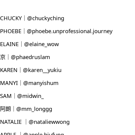
CHUCKY｜@chuckyching
PHOEBE｜@phoebe.unprofessional.journey
ELAINE｜@elaine_wow
京｜@phaedruslam
KAREN｜@karen__yukiu
MANYI｜@manyishum
SAM｜@midwin_
阿朗｜@mm_longgg
NATALIE ｜@nataliewwong
APPLE ｜@apple.hiufung