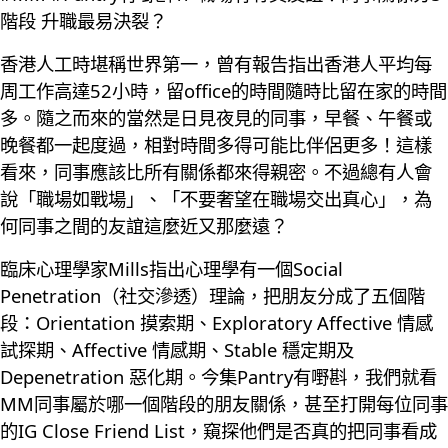
階段 升職最易決裂？
香港人工時堪稱世界第一，曾有報告指出香港人平均每
周工作高達52小時，留office的時間隨時比留在家的時間
多。隨之而來的當然是日見夜見的同事，早餐、午餐或
晚餐都一起度過，相對時間多得可能比伴侶更多！這樣
看來，同事應該比所有關係都來得親密。不過總有人會
說「職場如戰場」、「不要奢望在職場交出真心」，為
何同事之間的友誼這麼近又那麼遠？
臨床心理學家Mills指出心理學有一個Social
Penetration（社交滲透）理論，把朋友分成了五個階
段：Orientation 摸索期、Exploratory Affective 情感
試探期、Affective 情感期、Stable 穩定期及
Depenetration 惡化期。今集Pantry有嘢斟，我們就看
MM同事屬於哪一個階段的朋友關係，甚至打開每位同事
的IG Close Friend List，窺探他們是否真的把同事看成