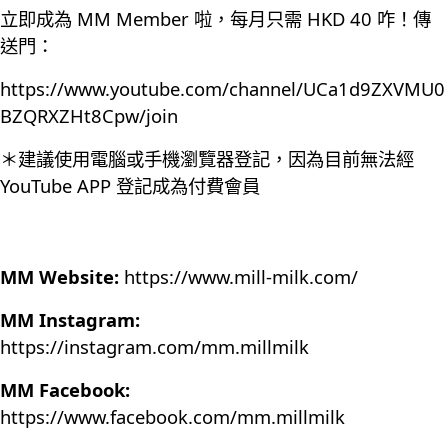
立即成為 MM Member 啦，每月只需 HKD 40 咋！傳
送門：
https://www.youtube.com/channel/UCa1d9ZXVMU0
BZQRXZHt8Cpw/join
＊建議使用電腦或手機瀏覽器登記，因為目前無法經
YouTube APP 登記成為付費會員
MM Website:
https://www.mill-milk.com/
MM Instagram:
https://instagram.com/mm.millmilk
MM Facebook:
https://www.facebook.com/mm.millmilk