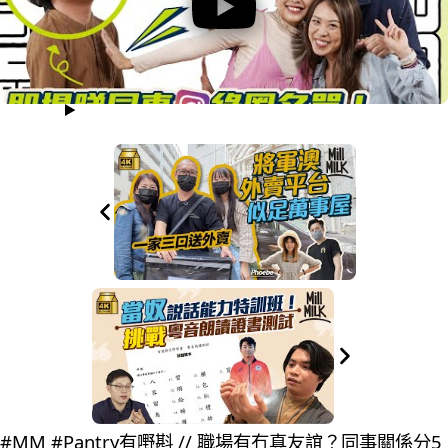
#MM #Pantry有嘢斟 // 職場有冇真友誼？同事關係分5