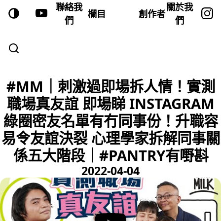
聯絡我
關於我
欄目
創作者
們
們
#MM｜刺激過即場拆人情！實測
職場真友誼 即場睇 INSTAGRAM
綠圈密友名單有冇同事份！升職容
易令友誼決裂 心理學家拆解同事關
係五大階段｜#PANTRY有嘢斟
2022-04-04