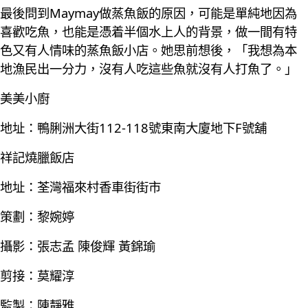
最後問到Maymay做蒸魚飯的原因，可能是單純地因為
喜歡吃魚，也能是憑着半個水上人的背景，做一間有特
色又有人情味的蒸魚飯小店。她思前想後，「我想為本
地漁民出一分力，沒有人吃這些魚就沒有人打魚了。」
美美小廚
地址：鴨脷洲大街112-118號東南大廈地下F號舖
祥記燒臘飯店
地址：荃灣福來村香車街街市
策劃：黎婉婷
攝影：張志孟 陳俊輝 黃錦瑜
剪接：莫耀淳
監製：陳靜雅