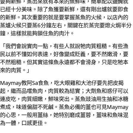
要夠新鮮，蒸出來就有本來的魚鮮味，簡單配以鹽醃就
已經十分美味。除了魚獲要新鮮，還有剛出爐就要即食
的新鮮。其次重要的就是要掌握蒸魚的火候，以店內的
蒸爐火候只要蒸6分鐘左右，關鍵在於蒸完要熄火焗半分
鐘，這樣就能夠鎖住魚的肉汁。
「我們會說實肉一點，有些人就說牠肉質粗糙。有些漁
民以前不懂如何表達，好像變成貶義，要不然嫩滑，要
不然粗糙。但其實這條魚永遠都不會滑身，只是吃牠本
來的肉質。」
Maymay教阿Sa食魚，吃大眼雞和大池仔要先把皮揭
起，繼而品嚐魚肉，肉質較為結實；大劑魚和惑仔可以
連皮吃，肉質細嫩，鮮味突出。蒸魚豉油用生抽和冰糖
煮成，味道偏甜不死鹹。蒸魚必備的薑也可見Maymay
的心思，一般用薑絲，她特別磨成薑蓉，薑味和魚味混
為一體，口感更佳。