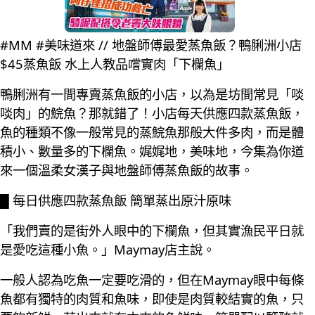
#MM #美味道來 // 地盤師傅最愛蒸魚飯？鴨脷洲小店
$45蒸魚飯 水上人教品嚐實肉「下欄魚」
鴨脷洲有一間專賣蒸魚飯的小店，以為是坊間常見「啖
啖肉」的鯇魚？那就錯了！小店每天供應四款蒸魚飯，
魚的種類不像一般常見的蒸鯇魚那般大件多肉，而是體
積小、數量多的下欄魚。娓娓地，美味地，今集為你道
來一個溫柔女漢子與地盤師傅蒸魚飯的故事。
█ 每日供應四款蒸魚飯 簡單蒸出原汁原味
「我們賣的是街外人眼中的下欄魚，但其實漁民平日就
是愛吃這種小魚。」Maymay店主說。
一般人認為吃魚一定要吃滑的，但在Maymay眼中每條
魚都有獨特的肉質和魚味，即使是肉質較結實的魚，只