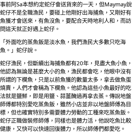
事前阿Sa本想約定蛇仔會送貨來的一天，但Maymay說
蛇仔不是全職漁民，要碰上他剛好出海捕魚，又剛好有
魚獲才會送來，有魚沒魚，要配合天時地利人和，而訪
問這天就正好遇上蛇仔。
「外面吃的蒸魚飯是淡水魚，我們漁民大多數只吃海
魚。」蛇仔說。
蛇仔漁民，但斷續出海捕魚都有20年，見盡大魚小魚，
他認為無論是甚麼大小的魚，漁民都會吃，他眼中沒有
所謂的下欄魚，只是以前魚獲的數量太多，拿去做魚蛋
燒賣，人們才會稱為下欄魚。他認為這些小魚最好的吃
法就是鹽鮮，即是用鹽、蒜薑醃過再拿去蒸。傳說地盤
師傅都特別愛吃蒸魚飯，雖然小店並非以地盤師傅為目
標，但也確實特別多需要體力勞動的工種來吃蒸魚飯。
蛇仔正職做裝修師傅，同樣也是體力活，他說吃魚比較
健康，又快可以快速回復體力，所以師傅們都愛吃。