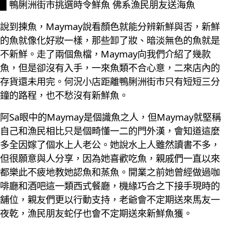
█ 鴨脷洲街市挑選時令鮮魚 佛系漁民朋友送海魚
說到揀魚，Maymay說看顏色就能分辨新鮮與否，新鮮
的魚就像化好妝一樣，那些卸了妝、暗淡無色的魚就是
不新鮮。走了兩個魚檔，Maymay向我們介紹了幾款
魚，但是卻沒有入手，一來魚類不合心意，二來店內的
存貨還未用完。何況小店距離鴨脷洲街市只有短短三分
鐘的路程，也不愁沒有新鮮魚。
阿Sa眼中的Maymay是個識魚之人，但Maymay就堅稱
自己和漁民相比只是個畸懂一二的門外漢，會知道這麼
多全因嫁了個水上人老公。她說水上人雖然讀書不多，
但很願意與人分享，因為她喜歡吃魚，親戚們一直以來
都樂此不疲地教她認魚和蒸魚。開業之前她曾經做過咖
啡廳和酒吧這一類西式餐廳，機緣巧合之下接手現時的
舖位，親友們更以行動支持，老爺會不定期送來馬友一
夜乾，漁民朋友蛇仔也會不定期送來新鮮魚獲。