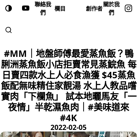
聯絡我
關於我
欄目
創作者
們
們
#MM｜地盤師傅最愛蒸魚飯？鴨
脷洲蒸魚飯小店拒賣常見蒸鯇魚 每
日賣四款水上人必食漁獲 $45蒸魚
飯配無味精住家靚湯 水上人教品嚐
實肉「下欄魚」 試本地曬馬友「一
夜情」半乾濕魚肉｜#美味道來
#4K
2022-02-05