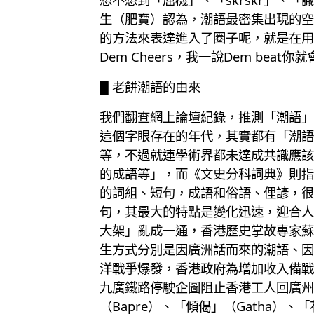
生（肥寶）認為，潮語最密集出現的空
的方法來表達進入了圈子呢，就是在用
Dem Cheers，我一說Dem b
█ 老餅潮語的由來
我們翻查網上論壇紀錄，推測「潮語」
這個字眼存在的年代，其實都有「潮語
等，不過就連學術界都未達成共識應該
的成語等」，而《文史分科詞典》則指
的詞組、短句，成語和俗語、俚諺，很
句，其最大的特點是變化迅速，迎合人
大架」亂成一通，香港歷史掌故專家蘇
生方式分別是因廣洲話而來的潮語、因
洋戰爭爆發，香港政府為增加收入備戰
九廣鐵路停駛企圖阻止香港工人回廣州
（Bapre）、「傾偈」（Gatha）、