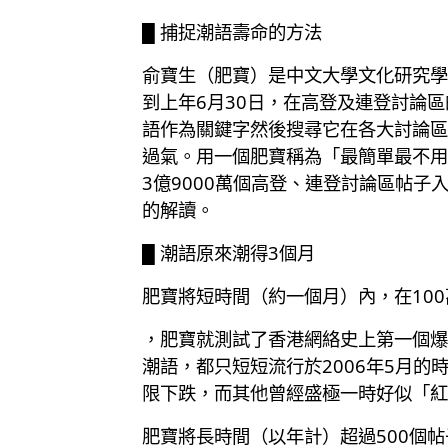
█ 捕捉潮語壽命的方法
俞寶生（肥寶）是中文大學文化研究學
到上年6月30日，在高登及連登討論
語作為關鍵字然後搜尋它在各大討論區
過氣。用一個肥寶稱為「最簡單最不用考慮
3億9000萬個高登、連登討論區帖
的解讀。
█ 潮語原來潮得3個月
肥寶將短時間（約一個月）內，在100
，肥寶就測試了香港網絡史上第一個爆
潮語，都只短短流行於2006年5月的
限下跌，而其他曾經盛極一時好似「紅
肥寶將長時間（以年計）超過500個