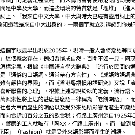
間是中學及大學，而這些環境的特質就是「埋堆」（進
詞上。「我來自中文大學，中大與港大已經有些用詞上的不同
eat你就會知道我是來自中大出身的，一兩個字就立刻辨認到你
這個字眼最早出現於2005年，現時一般人會將潮語等同
」這個概念存在，例如習慣成自然、百聞不如一見、阿茂
怎樣定義，根據《中國語言學大辭典》「流行於民間的
是「通俗的口語詞。通常帶有方言性」、《成語熟語詞
難有嚴格的界限」，而《香港粵語慣用語研究》又說「
喜新厭舊的心理」，根據上述眾說紛紜的定義，流行語
萬興索性將上述的甚麼甚麼語一律稱為「老餅潮語」。
社會大事而產生的潮語以及受外來語所影響而產生的潮語。
而向食肆加百分之五的飲食稅；行路上廣州源自1925年
，響應的工人就唯有「戇XX，行路上廣州」。而「做到隻積
「花臣」（Fashion）就是受外來語影響而產生的潮語。