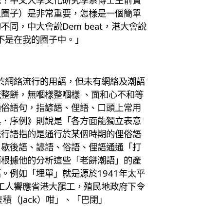
入圈子）是非常重要，怎樣是一個簡單
，中大會說Dem beat，港大會說
是不是在我的圈子中。」
於網絡流行的用語，但未有網絡及潮語
整餅，無嗰樣整嗰樣 、面和心不和等
通俗語句，指諺語、俚語、口頭上常用
典．序例》則說是「各方面能獨立表意
流行語指的是通行於某個時期的俚俗語
、歇後語、諺語、俗語、俚語通通「打
而根據他的分析這些「老餅潮語」的產
例如「埋單」就是源於1941年太平
工人響應省港大罷工，殖民地政府下令
（Jack）咁」、「巴閉」