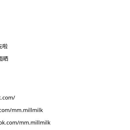
先啦
面晒
k.com/
.com/mm.millmilk
ook.com/mm.millmilk