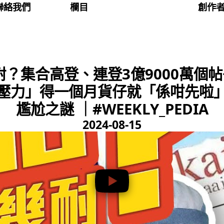
聯絡我們
欄目
創作
？集合高登、連登3億9000萬個
壓力」得一個月貨仔就「係咁先啦
尷尬之謎 ｜#WEEKLY_PEDIA
2024-08-15