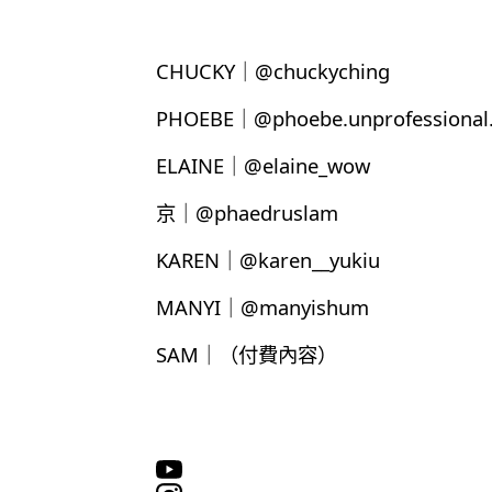
CHUCKY｜@chuckyching
PHOEBE｜@phoebe.unprofessional.
ELAINE｜@elaine_wow
京｜@phaedruslam
KAREN｜@karen__yukiu
MANYI｜@manyishum
SAM｜（付費內容）