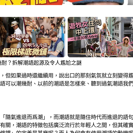
語可以潮幾耐？拆解潮語起源及令人尷尬之謎
，但如果過時還繼續用，說出口的那刻氣氛就立刻變得
語可以潮幾耐、以前的潮語是怎樣來、聽到過氣潮語我
。
「隨氣進退而爲潮」，而潮語就是隨住時代而進退的語
有關，潮語的特徵包括廣泛流行於年輕人之間，但其確
、「識條鐵」的定義是甚麼呢？而人為何會有使用潮語的動機