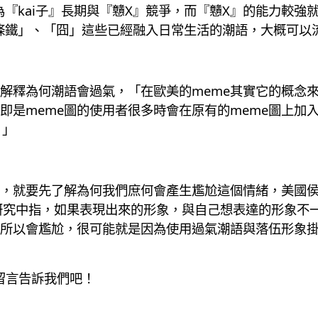
為『kai子』長期與『戇X』競爭，而『戇X』的能力較強
識條鐵」、「囧」這些已經融入日常生活的潮語，大概可以
來解釋為何潮語會過氣，「在歐美的meme其實它的概念來
即是meme圖的使用者很多時會在原有的meme圖上加
。」
就要先了解為何我們庶何會產生尷尬這個情緒，美國侯斯頓州
評價的研究中指，如果表現出來的形象，與自己想表達的形象
所以會尷尬，很可能就是因為使用過氣潮語與落伍形象
留言告訴我們吧！