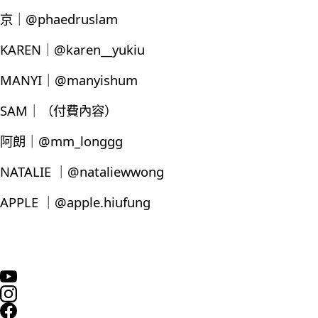
京｜@phaedruslam
KAREN｜@karen__yukiu
MANYI｜@manyishum
SAM｜（付費內容）
阿朗｜@mm_longgg
NATALIE ｜@nataliewwong
APPLE ｜@apple.hiufung