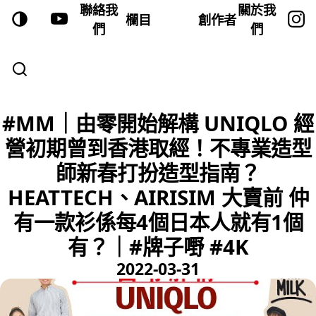
聯絡我
關於我
欄目
創作者
們
們
#MM｜由零開始解構 UNIQLO 經
營初期曾到香港取經！不專業造型
師新春打扮造型指南？
HEATTECH、AIRISIM 大賣前 仲
有一款衫係每4個日本人就有1個
有？｜#牌子嘢 #4K
2022-03-31