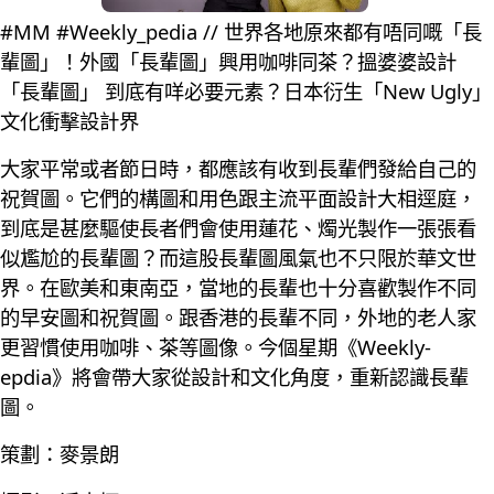
#MM #Weekly_pedia // 世界各地原來都有唔同嘅「長
輩圖」！外國「長輩圖」興用咖啡同茶？搵婆婆設計
「長輩圖」 到底有咩必要元素？日本衍生「New Ugly」
文化衝擊設計界
大家平常或者節日時，都應該有收到長輩們發給自己的
祝賀圖。它們的構圖和用色跟主流平面設計大相逕庭，
到底是甚麼驅使長者們會使用蓮花、燭光製作一張張看
似尷尬的長輩圖？而這股長輩圖風氣也不只限於華文世
界。在歐美和東南亞，當地的長輩也十分喜歡製作不同
的早安圖和祝賀圖。跟香港的長輩不同，外地的老人家
更習慣使用咖啡、茶等圖像。今個星期《Weekly-
epdia》將會帶大家從設計和文化角度，重新認識長輩
圖。
策劃：麥景朗