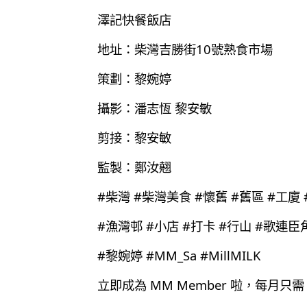
澤記快餐飯店
地址：柴灣吉勝街10號熟食市場
策劃：黎婉婷
攝影：潘志恆 黎安敏
剪接：黎安敏
監製：鄭汝翹
#柴灣 #柴灣美食 #懷舊 #舊區 #工廈
#漁灣邨 #小店 #打卡 #行山 #歌連
#黎婉婷 #MM_Sa #MillMILK
立即成為 MM Member 啦，每月只需 