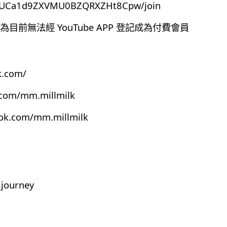
el/UCa1d9ZXVMU0BZQRXZHt8Cpw/join
前無法經 YouTube APP 登記成為付費會員
k.com/
.com/mm.millmilk
ook.com/mm.millmilk
journey