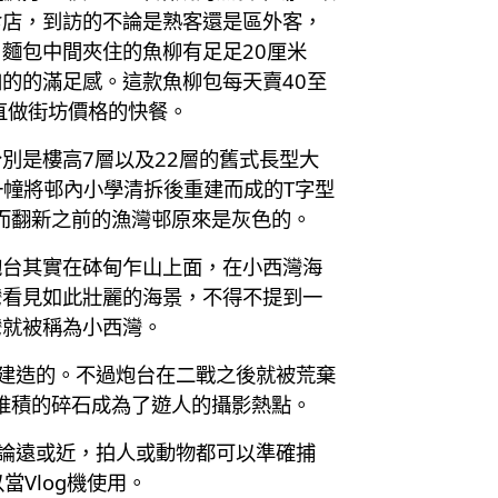
食店，到訪的不論是熟客還是區外客，
麵包中間夾住的魚柳有足足20厘米
的的滿足感。這款魚柳包每天賣40至
直做街坊價格的快餐。
別是樓高7層以及22層的舊式長型大
一幢將邨內小學清拆後重建而成的T字型
而翻新之前的漁灣邨原來是灰色的。
炮台其實在砵甸乍山上面，在小西灣海
灣看見如此壯麗的海景，不得不提到一
灣就被稱為小西灣。
而建造的。不過炮台在二戰之後就被荒棄
堆積的碎石成為了遊人的攝影熱點。
能，無論遠或近，拍人或動物都可以準確捕
Vlog機使用。