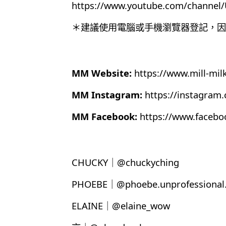
https://www.youtube.com/chann
＊建議使用電腦或手機瀏覽器登記，因為目
MM Website:
https://www.mill-mil
MM Instagram:
https://instagram
MM Facebook:
https://www.faceb
CHUCKY｜@chuckyching
PHOEBE｜@phoebe.unprofessional.
ELAINE｜@elaine_wow