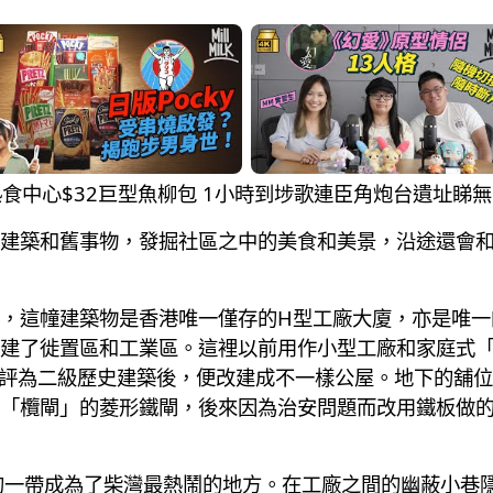
遊 熟食中心$32巨型魚柳包 1小時到埗歌連臣角炮台遺址睇
和舊事物，發掘社區之中的美食和美景，沿途還會和大家邊走邊
，這幢建築物是香港唯一僅存的H型工廠大廈，亦是唯一
建了徙置區和工業區。這裡以前用作小型工廠和家庭式
3年被評為二級歷史建築後，便改建成不一樣公屋。地下的舖
「欖閘」的菱形鐵閘，後來因為治安問題而改用鐵板做
的一帶成為了柴灣最熱鬧的地方。在工廠之間的幽蔽小巷隱