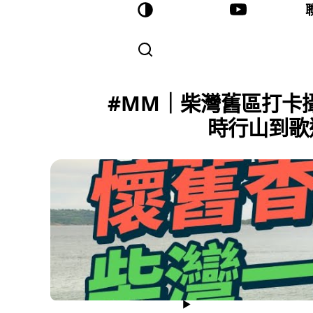
#MM｜柴灣舊區打卡攝
時行山到歌