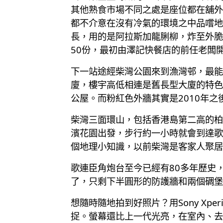
其他熟食市場不同之處是座位都在舖外
都不介意在沒有冷氣的環境之中品嚐地
長，用的是阿拉斯加龍脷柳，炸至外脆
50份，最初由澤記快餐店的前任老闆
下一站途經柴灣公園來到漁灣邨，最能
廈，樓宇高低相連是舊長型大廈的特色
公屋。而粉紅色外牆其實是2010年
柴灣三面環山，包括香港島第二高的柏
濱花園出發，步行約一小時就會到達歌
個地理小知識，以前柴灣是客家人聚居
歌連臣角炮台至今已經有80多年歷史
了，只剩下半圓形的防護牆和兩個碉堡
想隨時隨地拍到好照片？用Sony Xpe
捉。螢幕還比上一代光亮，在室內、去戶