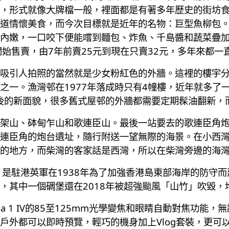
，形式就像大牌檔一般，裡面都是有著多年歷史的街坊
道情懷美食，而今次目標就是近年的名物：巨型魚柳包。
內嫩，一口咬下便能嚐到麵包、炸魚、千島醬和蔬菜疊加
開始售賣，由7年前賣25元到現在只賣32元，多年來都一
吸引人拍照的當然就是少女粉紅色的外牆。這裡的樓宇分
之一。漁灣邨在1977年落成時只有4幢樓，近年就多了
之後的新面貌，很多舊式屋邨的外牆都需要定期髹油翻新，
架山、砵甸乍山和歌連臣山。最後一站要去的歌連臣角
連臣角的炮台遺址，隨行附送一望無際的海景。在小西
的地方，而柴灣的客家話是西灣，所以在柴灣旁邊的海
，是駐港英軍在1938年為了加強香港島東部海岸的防守
，其中一個碉堡還在2018年被超強颱風「山竹」吹毀，
ria 1 IV的85至125mm光學變焦和眼睛自動對焦功
外都可以即時預覽，輕巧的機身加上Vlog套裝，更可以當