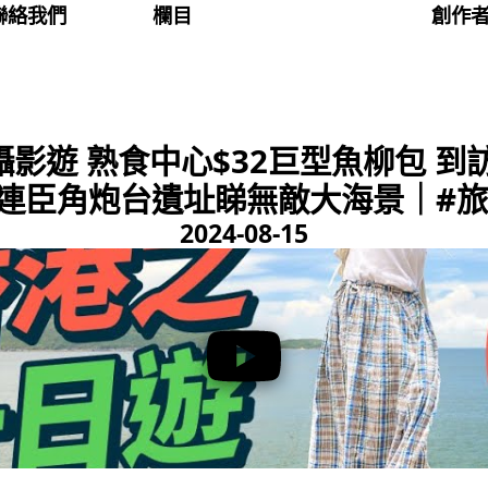
聯絡我們
欄目
創作
影遊 熟食中心$32巨型魚柳包 到
連臣角炮台遺址睇無敵大海景｜#旅遊
2024-08-15