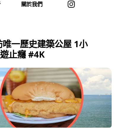
者
關於我們
訪唯一歷史建築公屋 1小
止癮 #4K