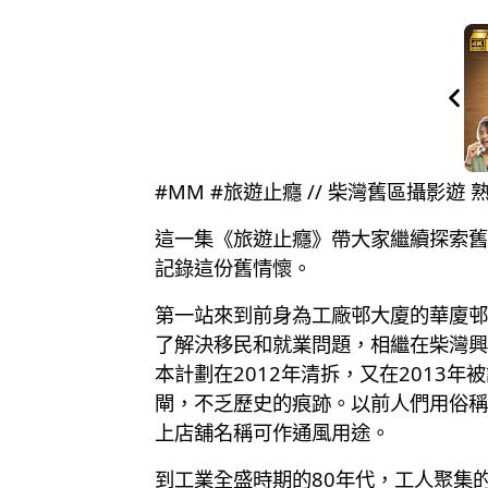
#MM #旅遊止癮 // 柴灣舊區攝影
這一集《旅遊止癮》帶大家繼續探索舊建築
記錄這份舊情懷。
第一站來到前身為工廠邨大廈的華廈邨
了解決移民和就業問題，相繼在柴灣興
本計劃在2012年清拆，又在201
閘，不乏歷史的痕跡。以前人們用俗稱
上店舖名稱可作通風用途。
到工業全盛時期的80年代，工人聚集