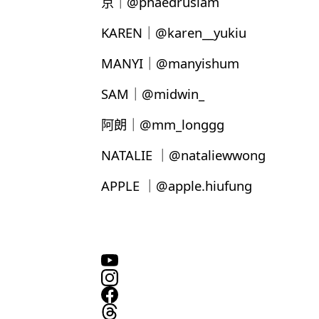
京｜@phaedruslam
KAREN｜@karen__yukiu
MANYI｜@manyishum
SAM｜@midwin_
阿朗｜@mm_longgg
NATALIE ｜@nataliewwong
APPLE ｜@apple.hiufung