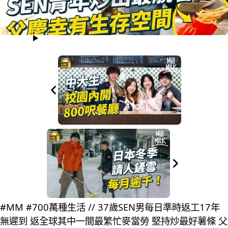
#MM #700萬種生活 // 37歲SEN男每日準時返工17年
無遲到 返全球其中一間最繁忙麥當勞 堅持炒最好薯條 父