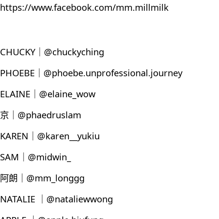
https://www.facebook.com/mm.millmilk
CHUCKY｜@chuckyching
PHOEBE｜@phoebe.unprofessional.journey
ELAINE｜@elaine_wow
京｜@phaedruslam
KAREN｜@karen__yukiu
SAM｜@midwin_
阿朗｜@mm_longgg
NATALIE ｜@nataliewwong