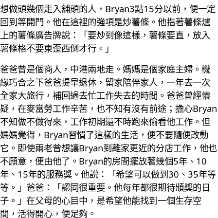
想做頭幾個走入舖頭的人，Bryan3點15分以前，便一定
回到等開門。他在這裡的強項是炒薯條。他指著薯條爐
上的薯條廣告牌說：「要炒到像這樣，薯條要直，放入
薯條格不要東歪西倒才行。」
爸爸曾是個商人，中港兩地走。媽媽是個家庭主婦。機
緣巧合之下爸爸提早退休，留家陪伴家人，一年去一次
全家大旅行，補回過去忙工作失去的時間。爸爸曾經懷
疑，在麥當勞工作辛苦，也不知有沒有前途；擔心Bryan
不知做不做得來，工作初期還不時跑來偷看他工作。但
媽媽覺得，Bryan習慣了這樣的生活，便不要隨便改動
它。即使兩老曾想讓Bryan到離家更近的分店工作，他也
不願意，便由他了。Bryan的房間擺放著幾個5年、10
年、15年的服務獎。他說：「希望可以做到30、35年等
等。」爸爸：「認同很重要。他每年都很期待頒獎的日
子。」在父母的心目中，是希望他能找到一個生存空
間，活得開心，便足夠。