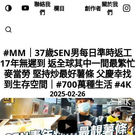
聯絡我
關於我
欄目
創作者
們
們
#MM｜37歲SEN男每日準時返工
17年無遲到 返全球其中一間最繁忙
麥當勞 堅持炒最好薯條 父慶幸找
到生存空間｜#700萬種生活 #4K
2025-02-26