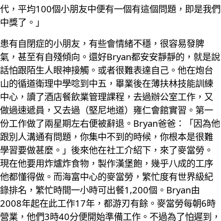
代，平均100個小朋友中便有一個有這個問題，即是我們
中獎了。」
患有自閉症的小朋友，有些會情緒不穩，很容易發脾
氣，甚至有自殘傾向。還好Bryan都安安靜靜的，就是說
話怕跟陌生人眼神接觸。或者很難表達自己。他在炮台
山的循道衛理中學唸到中五，畢業後在薄扶林技能訓練
中心，讀了酒店餐飲業管理課程，去過辦公室工作，又
做過速遞員，又去過（堅尼地道）雍仁會館實習。第一
份工作做了兩星期左右便被辭退。Bryan爸爸：「因為他
跟別人溝通有問題，你集中不到的時候，你根本是很難
學習要做甚麼。」後來他在社工介紹下，來了麥當勞。
現在他要用炸爐炸食物，製作漢堡飽，幾乎八成的工序
他都懂得做。而海富中心的麥當勞，繁忙度有世界級紀
錄排名，繁忙時間一小時可出餐1,200個。Bryan由
2008年起在此工作17年，都游刃有餘。麥當勞每朝6時
營業，他們3時40分便開始準備工作。不過為了怕遲到，