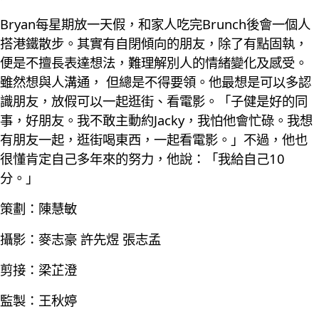
Bryan每星期放一天假，和家人吃完Brunch後會一個人
搭港鐵散步。其實有自閉傾向的朋友，除了有點固執，
便是不擅長表達想法，難理解別人的情緒變化及感受。
雖然想與人溝通， 但總是不得要領。他最想是可以多認
識朋友，放假可以一起逛街、看電影。「子健是好的同
事，好朋友。我不敢主動約Jacky，我怕他會忙碌。我想
有朋友一起，逛街喝東西，一起看電影。」不過，他也
很懂肯定自己多年來的努力，他說：「我給自己10
分。」
策劃：陳慧敏
攝影：麥志豪 許先煜 張志孟
剪接：梁芷澄
監製：王秋婷