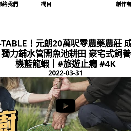
聯絡我們
欄目
創作
TO-TABLE！元朗20萬呎零農藥農莊
 獨力鋪水管開魚池耕田 豪宅式飼養
機藍龍蝦｜#旅遊止癮 #4K
2022-03-31