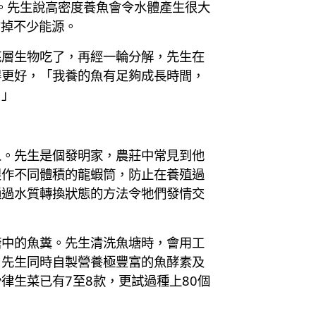
。先生說高密度養魚會令水體產生很大
省掉不少能源。
底層生物吃了，再經一輪分解，先生在
得更好，「我養的魚有足夠成長時間，
。」
人。先生是個發明家，農莊中常見到他
製作不同體積的龍蝦筒，防止在養殖過
通過水質轉換狀態的方法令牠們發情交
塘中的魚糞。先生清洗魚塘時，會用工
。先生同時自製營養極豐富的魚酵素及
生菜已有7至8款，更試過種上80個