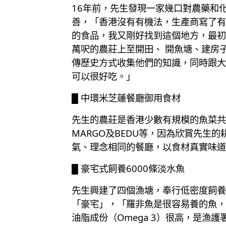
16年前，先生發現一家幾口對農藥和
善，「香港沒有有機法，生產商寫了有
的食品，我又剛好找到這個地方，最初
萬呎的農莊上至開田、 開魚塘、建房
傳歷史方式收集他們的知識，同時跟大
可以很好吃。」
█ 中環米芝蓮餐廳御用食材
先生的農莊是香港少數有規模的魚菜共
MARGO及BEDU等，因為欣賞先
氣、理念相同的餐廳，以食材真實味道
█ 豪宅式飼養6000條淡水魚
先生興建了四個漁塘，奉行低密度飼養，
「豪宅」，「羅非魚是很容易養的魚，
油脂成份（Omega 3）很高，是