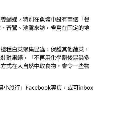
後養蝴蝶，特別在魚塘中設有兩個「餐
鷺、蒼鷺、池鷺來訪，雀鳥在固定的地
周邊種白菜聚集昆蟲，保護其他蔬菜，
蛛針對果蠅，「不再用化學劑後昆蟲多
奪方式在大自然中取食物，會令一些物
」Facebook專頁，或可inbox