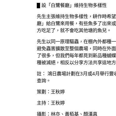
█ 設「白鷺餐廳」維持生物多樣性
先生主張維持生物多樣性，耕作時希望
廳」給白鷺來用餐，有些魚多了出來或
方吃足了，就不會吃其他塘的魚兒。
先生以同一原理驅蟲，在棚內外都種一
避免蟲害擴散至整個農場，同時在外面
了很多，但我們每年都見到新品種蝴蝶
種被滅絕，相反以分享方法共享這地方
註： 鴻日農場計劃在3月或4月舉行豐收
查詢。
策劃：王秋婷
主持：王秋婷
攝影：林亦、黃栢基、顏漢真