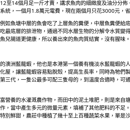
12至14個月足一斤才賣，講求魚肉的細緻度及油分分佈
統，一個月1.8萬元電費，現在兩個月只花3000元，
例如魚塘中層的魚會吃了上層魚的糞便，中層魚糞便給
吃最底層的排泄物，通過不同水層生物的分解令水質變
魚兒腸道更健康，所以養出來的魚肉質結實，沒有腥味
的澳洲藍龍蝦，他也是本港第一個養有機淡水藍龍蝦的
化屋，讓藍龍蝦容易點脫殼，提高生長率，同時為牠們
第三代，一隻公最多可配三隻母的，到溫度合適時，可
富營養的水灌溉農作物，而田中的泥土堆肥，則是來自
作，當中產生多元的微量元素，填補了其他肥料的不足
特別鮮甜，農莊中種植了幾十至上百種蔬菜水果，單是沙律