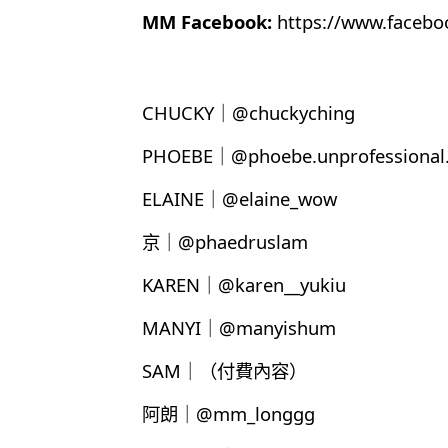
MM Facebook:
https://www.faceb
CHUCKY｜@chuckyching
PHOEBE｜@phoebe.unprofessional.
ELAINE｜@elaine_wow
京｜@phaedruslam
KAREN｜@karen__yukiu
MANYI｜@manyishum
SAM｜（付費內容）
阿朗｜@mm_longgg