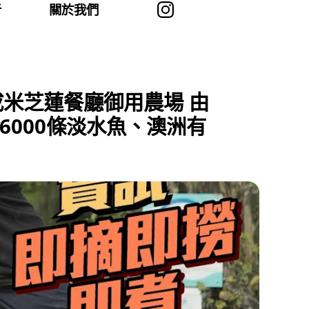
者
關於我們
 成米芝蓮餐廳御用農場 由
6000條淡水魚、澳洲有