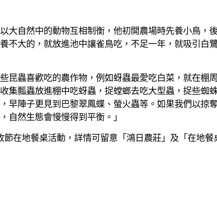
以大自然中的動物互相制衡，他初開農場時先養小鳥，
養不大的，就放進池中讓雀鳥吃，不足一年，就吸引白
些昆蟲喜歡吃的農作物，例如蚜蟲最愛吃白菜，就在棚
收集瓢蟲放進棚中吃蚜蟲，捉螳螂去吃大型蟲，捉些蜘
，早陣子更見到巴黎翠鳳蝶、螢火蟲等。如果我們以掠
，自然生態會慢慢得到平衡。」
節在地餐桌活動，詳情可留意「鴻日農莊」及「在地餐桌小旅行