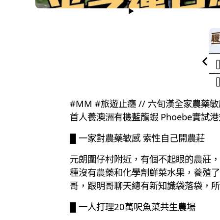
#MM #旅遊止癮 // 六旬漢全家農
首人養澳洲有機藍龍蝦 Phoebe實
█ 一家對農藥敏感 索性自己開農莊
元朗圍仔村附近，有個不起眼的農莊，
種沒有農藥和化學劑鮮菜水果，養殖了
哥，跟明哥聊天總有新知識袋落袋，所
█ 一人打理20萬呎魚菜共生農場