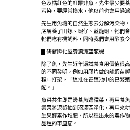
色及橘紅色的紅羅非魚，先生最少要養
污染，要經常換水，他以前也會用過濾系
先生用魚塘的自然生態去分解污染物，
底層養了田螺、蝦仔、藍龍蝦，牠們會
牠們吃有機飼料，同時我們會用酵素令
█ 研發孵化屋養澳洲藍龍蝦
除了魚，先生近年還試養食用價值很高
的不同發明，例如用膠片做的龍蝦苗孵
程中打架。「這批在養殖池中的已繁殖
配。」
魚菜共生即是邊養魚邊種菜，再用養魚
業泵將泥漿抽到沼澤區淨化，再用來耕
生果酵素作堆肥，所以種出來的農作物
品種的車厘茄。