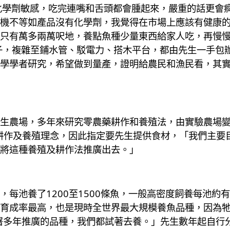
化學劑敏感，吃完連嘴和舌頭都會腫起來，嚴重的話更會
機不等如產品沒有化學劑，我覺得在市場上應該有健康的
只有萬多兩萬呎地，養點魚種少量東西給家人吃，再慢慢
子，複雜至鋪水管、駁電力、搭木平台，都由先生一手包
學學者研究，希望做到量產，證明給農民和漁民看，其
生農場，多年來研究零農藥耕作和養殖法，由實驗農場
生的耕作及養殖理念，因此指定要先生提供食材，「我們主
將這種養殖及耕作法推廣出去。」
每池養了1200至1500條魚，一般高密度飼養每池約有2
育成率最高，也是現時全世界最大規模養魚品種，因為
漁護署多年推廣的品種，我們都試著去養。」先生數年起自