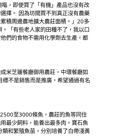
痾嘔，即使買了「有機」產品也沒有改
選擇。 因為坊間買不到真正沒有農藥
累積周邊農地擴大農莊面積。」20多
辦。「有些老人家的田種不了，我以口
實他們的食物不需用化學劑去生產，都
變成米芝蓮餐廳御用農莊，中環餐廳如
要目標不是銷售而是推廣，希望通過有名
500至3000條魚，農莊的魚等同住
牠用最少飼料，能養出最多肉。寶石魚
行分類和繁殖魚苗，分別培養了白帶淺黃