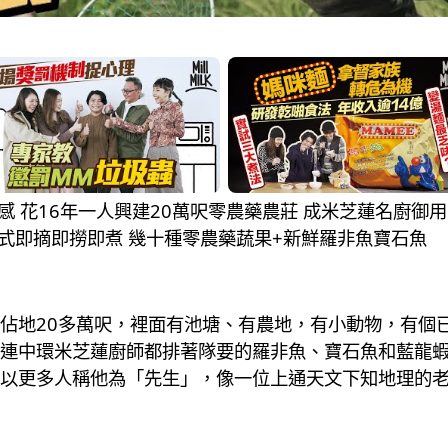
藥敏感 花16年一人興建20萬呎零農藥農莊 成米芝蓮名廚御
試港式即摘即撈即煮 幾十種零農藥蔬果+新鮮羅非魚寶石魚
佔地20多萬呎，裡面有池塘、有農地，有小動物，有個
連中環米芝蓮廚師都排著隊要的羅非魚、寶石魚和藍龍
以更多人稱他為「先生」，像一位上通天文下知地理的