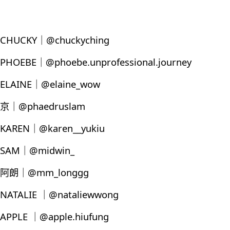
CHUCKY｜@chuckyching
PHOEBE｜@phoebe.unprofessional.journey
ELAINE｜@elaine_wow
京｜@phaedruslam
KAREN｜@karen__yukiu
SAM｜@midwin_
阿朗｜@mm_longgg
NATALIE ｜@nataliewwong
APPLE ｜@apple.hiufung