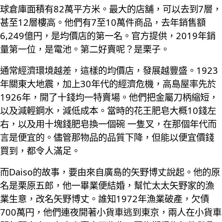
球倉庫面積有82萬平方米。最大的店舖，可以去到7層，
甚至12層樓高。他們有7至10萬件商品，去年銷售額
6,249億円，是均價店的第一名。官方提供，2019年銷
量第一位，是電池。第二好賣呢？是栗子。
通常經濟環境越差，這樣的均價店，發展越豐盛。1923
年關東大地震，加上30年代的經濟危機，高島屋率先於
1926年，開了十錢均一特賣場。他們把金屬刀柄縮短，
以及減輕鋼水，減低成本。當時的花王肥皂大概10錢左
右，以及用十塊錢肥皂換一個碗 一隻叉，在那個年代而
言是便宜的。儘管那物品的品質下降，但能以便宜價錢
買到，都令人滿足。
而Daiso的故事，要由來自廣島的矢野博丈說起。他的原
名是栗原五郎，他一畢業便結婚，幫忙太太矢野家的漁
業生意，改名矢野博丈。誰知1972年漁業破產，欠債
700萬円，他們連夜開著小貨車逃到東京，兩人在小貨車