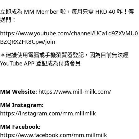
立即成為 MM Member 啦，每月只需 HKD 40 咋！傳
送門：
https://www.youtube.com/channel/UCa1d9ZXVMU0
BZQRXZHt8Cpw/join
＊建議使用電腦或手機瀏覽器登記，因為目前無法經
YouTube APP 登記成為付費會員
MM Website:
https://www.mill-milk.com/
MM Instagram:
https://instagram.com/mm.millmilk
MM Facebook:
https://www.facebook.com/mm.millmilk