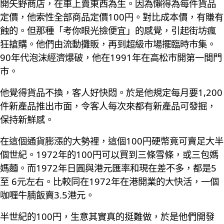
開矢野商店，在車上賣東西為生。因為懶得為每件貨品
定價，他索性全部商品定價100円。對比成本價，有賺有
蝕的。但那種「考你眼光撿便宜」的感覺，引起街坊瘋
狂搶購。他們由流動攤販，再到超級市場擺臨時市集。
90年代泡沫經濟爆破，他在1991年在高松市開第一間門
市。
他覺得貨品不換，客人好快悶。於是他規定每月要1,200
件新產品推出市面，令客人每次來都有新產品可發掘，
保持新鮮感。
在這個通貨膨漲的大勢裡，這個100円硬幣竟可賣足大半
個世紀。1972年的100円可以買到三條雪條，或三包媽
媽麵。而1972年日圓與港元匯率和現在差不多，都是5
至 6元左右。比較同在1972年在港開業的大快活，一個
咖喱牛腩飯賣3.5港元。
半世紀的100円，生意其實真的挺難做，於是他們開發