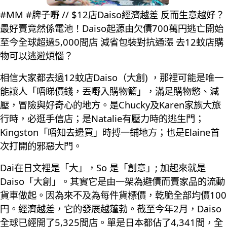
#MM #牌子嘢 // $12店Daiso經濟越差 反而生意越好？
最好賣竟然係電池！Daiso起源由欠債700萬円逃亡開始
至今全球超過5,000間店 減省包裝對抗通漲 去12蚊店購
物可以逃避煩惱？
相信大家都去過12蚊店Daiso（大創) ，那裡可能是唯一
能讓人「唔睇價錢，丟嘢入購物籃」，滿足購物慾、減
壓，冒險與好奇心的地方。是Chucky及Karen家族大旅
行時，必逛手信店；是Natalie有壓力時的逃生門；
Kingston「唔知去邊買」時搏一鋪地方；也是Elaine首
次打開的邪惡大門。
Dai在日文裡是「大」，So 是「創意」; 加起來就是
Daiso「大創」。其實它是由一架為避債而賣家品的流動
貨車做起。因為來不及為每件貨標價，乾脆全部均價100
円。經濟越差，它的發展越蓬勃。截至今年2月，Daiso
全球已經開了5,325間店。單是日本都佔了4,341間，全