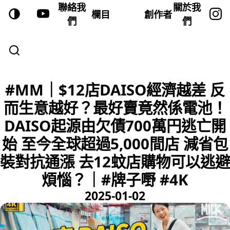
聯絡我
關於我
欄目
創作者
們
們
#MM｜$12店DAISO經濟越差 反
而生意越好？最好賣竟然係電池！
DAISO起源由欠債700萬円逃亡開
始 至今全球超過5,000間店 減省包
裝對抗通漲 去12蚊店購物可以逃避
煩惱？｜#牌子嘢 #4K
2025-01-02