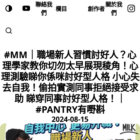
聯絡我
關於我
欄目
創作者
們
們
#MM｜職場新人習慣討好人？心
理學家教你切勿太早展現稜角！心
理測驗睇你係咪討好型人格 小心失
去自我！偷拍實測同事拒絕接受求
助 睇穿同事討好型人格！｜
#PANTRY有嘢斟
2024-08-15