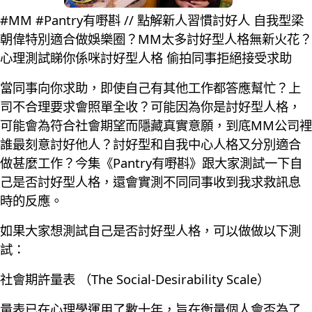
#MM #Pantry有嘢斟 // 點解新人習慣討好人 自我型梁
朝偉特別適合做娛樂圈？MM太多討好型人格無新火花？
心理測試睇你係咪討好型人格 偷拍同事拒絕接受求助
當同事向你求助，即使自己有其他工作都答應幫忙？上
司不合理要求會照單全收？可能因為你是討好型人格，
可能會為符合社會期望而隱藏真實意願，到底MM公司裡
誰最刻意討好他人？討好型和自我中心人格又分別適合
做甚麼工作？今集《Pantry有嘢斟》跟大家測試一下自
己是否討好型人格，還會實測不同同事收到我求救訊息
時的反應。
如果大家想測試自己是否討好型人格，可以做做以下測
試：
社會期許量表 （The Social-Desirability Scale）
量表已在心理學運用了數十年，旨在衡量個人會否為了