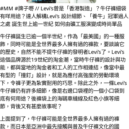
#MM #牌子嘢 // Levi’s曾是「香港製造」？牛仔褲細袋
有咩用途？達人解構Levi’s 設計細節、「養牛」冠軍過人
之處 誕生世上逾一世紀 如何由礦工服演變成時尚單品
牛仔褲誕生已逾一個半世紀，作為「最美國」的一種服
飾，同時可能是全世界最多人擁有過的褲款，要談論它
的歷史，自然不能不提牛仔褲的發明者Levi’s了。Levi’s
這個品牌源於19世紀的淘金潮，當時牛仔褲的設計與功
能，都與當地的淘金者和工人的工作相連結，像當中最
有型的「撞釘」設計，就是為應付高強度的勞動環境
下，令褲子更為紮實耐用的巧思。除此之外，一條Levi’s
牛仔褲仍有許多細節，像是右邊口袋裡的一個小口袋到
底有何用途？後褲袋上的海鷗車縫線及紅色小旗等細
節，背後又有甚麼故事呢？
上面提到了，牛仔褲可能是全世界最多人擁有過的褲
款，而日本是亞洲中最先接觸與普及牛仔褲文化的國