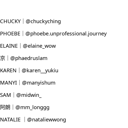
CHUCKY｜@chuckyching
PHOEBE｜@phoebe.unprofessional.journey
ELAINE｜@elaine_wow
京｜@phaedruslam
KAREN｜@karen__yukiu
MANYI｜@manyishum
SAM｜@midwin_
阿朗｜@mm_longgg
NATALIE ｜@nataliewwong