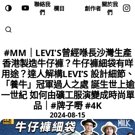
聯絡我
關於我
欄目
創作者
們
們
#MM｜LEVI'S曾經喺長沙灣生產
香港製造牛仔褲？牛仔褲細袋有咩
用途？達人解構LEVI’S 設計細節、
「養牛」冠軍過人之處 誕生世上逾
一世紀 如何由礦工服演變成時尚單
品｜#牌子嘢 #4K
2024-08-15