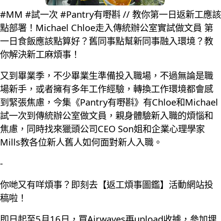
#MM #試一次 #Pantry有嘢斟 // 教你第一日返新工應該
點部署！Michael Chloe走入傳統辦公室實試做文員 第
一日食飯應該點算好？舊同事點幫新同事融入環境？教
你解決新工麻煩事！
又到畢業季，不少畢業生準備投入職場，不過無論是職
場新手，或者擁有多年工作經驗，轉換工作環境都會感
到緊張焦慮，今集《Pantry有嘢斟》有Chloe和Michael
試一次到傳統辦公室做文員，親身體驗新入職的煩惱和
焦慮，同時找來獵頭公司CEO Son姐和企業心理學家
Mills教各位新人舊人如何面對新人入職。
-
你哋又有咩煩事？即刻去【返工煩事圖鑑】活動網站投
稿啦！
即日起至5月16日，買Airwaves再upload收據，參加埋