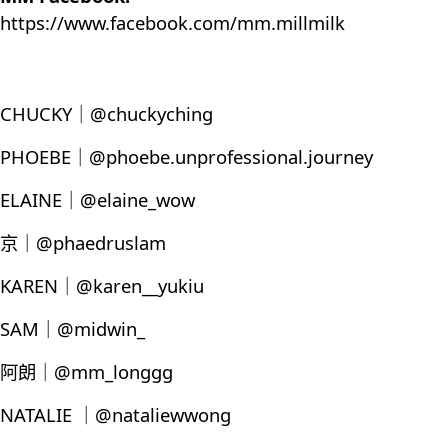
https://www.facebook.com/mm.millmilk
CHUCKY｜@chuckyching
PHOEBE｜@phoebe.unprofessional.journey
ELAINE｜@elaine_wow
京｜@phaedruslam
KAREN｜@karen__yukiu
SAM｜@midwin_
阿朗｜@mm_longgg
NATALIE ｜@nataliewwong