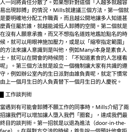
人一同將責任分散了。如果想針對這個「人越多就越容
易出現卸膊」的情況，Mills就建議三個方法，第一個就
是要明確地分配工作職責，而且越公開地讓多人知道甚
麼責任屬於誰，就越能減低人卸膊的空間。第二個就是
在沒有人願意承擔，而又不想指名道姓地尷尬點名的時
候，就可以用眼神施加壓力，或是以「縮窄指定範圍」
的方法來讓人意識到是叫他，例如Manyi本身是素食人
士，就可以在開會的時候問：「不知道素食的人怎樣看
呢」。第三個方法就是設立一個機制讓大家有共識的遵
守，例如辦公室內的生日派對由誰負貴呢，就定下慣常
由上一個月生日的人負責替下一個月生日的人慶祝。
█ 工作談判術
當遇到有可能會卸膊不願工作的同事時，Mills介紹了兩
招讓我們可以增加讓人墮入我們「圈套」，達成我們最
終目的談判術。第一招就是以退為進法（door-in-the-
face）。在與對方交涉的時候，首先說一個預計他會拒