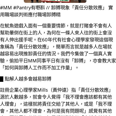
#MM #Pantry有嘢斟 // 卸膊現象「責任分散效應」 實
用職場談判術應付職場卸膊精
在魷魚遊戲入面有一個重要情節，就是打賭會不會有人
幫助暈倒在街上的人，為何在一條人來人往的街上會沒
有人伸出援手呢。在60年代有社會心理學家發現這個現
象稱為「責任分散效應」，簡單而言就是越多人在場就
越容易出現推卸責任的情況。我們今集做了一個真人實
驗，偷拍平日MM同事平日有沒有「卸膊」，亦會教大家
「如何與卸膊人工作而不加工作量」。
█ 點解人越多會越易卸膊
註冊企業心理學家Mills（黃仲遠）指「責任分散效應」
源於人數越多，就會令人覺得「我不理會應該都有其他
人理會」，這樣就將責任交給了其他人，或是「我不理
會，其他人都不理會，為何是我有問題呢」感覺有其他