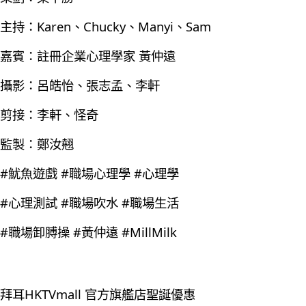
主持：Karen、Chucky、Manyi、Sam
嘉賓：註冊企業心理學家 黃仲遠
攝影：呂皓怡、張志孟、李軒
剪接：李軒、怪奇
監製：鄭汝翹
#魷魚遊戲 #職場心理學 #心理學
#心理測試 #職場吹水 #職場生活
#職場卸膊操 #黃仲遠 #MillMilk
拜耳HKTVmall 官方旗艦店聖誕優惠