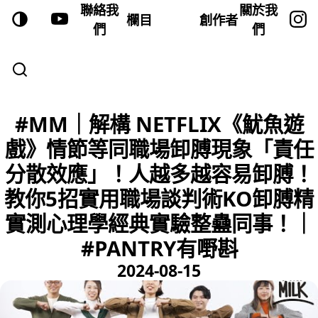
聯絡我
關於我
欄目
創作者
們
們
#MM｜解構 NETFLIX《魷魚遊
戲》情節等同職場卸膊現象「責任
分散效應」！人越多越容易卸膊！
教你5招實用職場談判術KO卸膊精
實測心理學經典實驗整蠱同事！｜
#PANTRY有嘢斟
2024-08-15