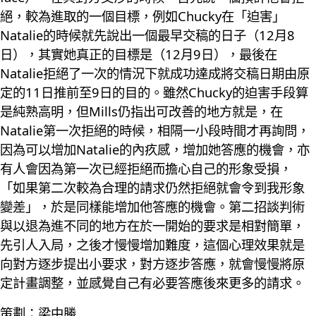
絕，較為進取的一個目標，例如Chucky在「迫害」
Natalie的時候就先說出一個最早交稿的日子（12月8
日），其實她真正的目標是（12月9日），最後在
Natalie拒絕了一次的情況下就成功達成將交稿日期由原
定的11日推前至9日的目的。雖然Chucky的迫害手段算
是純熟高明，但Mills仍指出可改善的地方就是，在
Natalie第一次拒絕的時候，相隔一小段時間才再詢問，
因為可以增加Natalie的內疚感，增加她答應的機會，亦
有人會因為第一次已經拒絕而擔心自己的形象受損，
「如果第二次較為合理的請求仍然拒絕就會令到我形象
變差」，於是同樣能增加他答應的機會。第二招談判術
與以退為進不同的地方在於一開始的要求是相對簡單，
先引人入局，之後才慢慢增加難度，這個心理效果就是
向對方逐步提出小要求，對方逐步答應，就會慢慢將原
定計畫調整，並感覺自己有必要答應後來更多的請求。
策劃：梁中勝