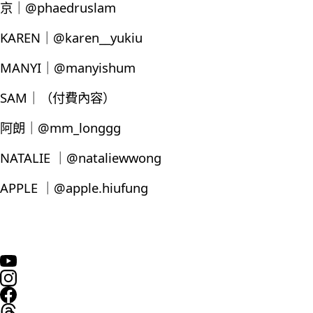
京｜@phaedruslam
KAREN｜@karen__yukiu
MANYI｜@manyishum
SAM｜（付費內容）
阿朗｜@mm_longgg
NATALIE ｜@nataliewwong
APPLE ｜@apple.hiufung