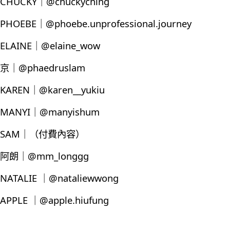
CHUCKY｜@chuckyching
PHOEBE｜@phoebe.unprofessional.journey
ELAINE｜@elaine_wow
京｜@phaedruslam
KAREN｜@karen__yukiu
MANYI｜@manyishum
SAM｜（付費內容）
阿朗｜@mm_longgg
NATALIE ｜@nataliewwong
APPLE ｜@apple.hiufung