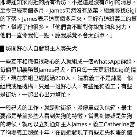
即時通知家附近的所有街坊，不過還是沒有Gigi的消息。
至今已經兩個多月，James仍然沒有放棄，繼續尋找Gigi
的下落。James表示這兩個多月來，幸好有這班義工的幫
忙，幫輕了他很多。「他們會不斷對你說加油和努力，
他們一直令我忙一點，讓我感覺不會太孤單。」
█ 坊間好心人自發幫主人尋失犬
一些互不相識但很熱心的人就組成一個WhatsApp群組，
每個星期義務幫James尋犬，而且每一天更新找Gigi的情
況，現在群組已經超過200人。 這群義工不是隸屬一個
組織或是機構，只是一班好心人，有些是狗義工；有些
是街坊，一起出心出力幫忙。
一般尋犬的工作，就是貼街招、派傳單或入信箱，最主
要都是希望多些人看到失狗的特徵，當見到懷疑是失狗
的時候，就可以立刻通知主人James。義工Catherine當
了狗場義工超過十年，在最近發現了有些走失狗隻的個