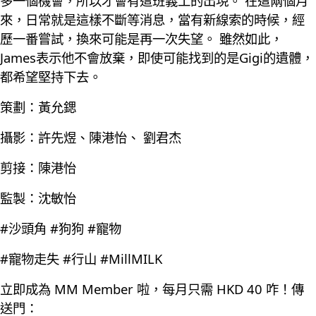
多一個機會，所以才會有這班義工的出現。 在這兩個月
來，日常就是這樣不斷等消息，當有新線索的時候，經
歷一番嘗試，換來可能是再一次失望。 雖然如此，
James表示他不會放棄，即使可能找到的是Gigi的遺體，
都希望堅持下去。
策劃：黃允鍶
攝影：許先煜、陳港怡、 劉君杰
剪接：陳港怡
監製：沈敏怡
#沙頭角 #狗狗 #寵物
#寵物走失 #行山 #MillMILK
立即成為 MM Member 啦，每月只需 HKD 40 咋！傳
送門：