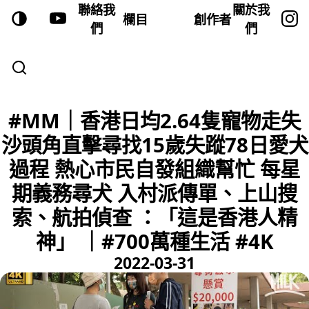
聯絡我
關於我
欄目
創作者
們
們
#MM｜香港日均2.64隻寵物走失
沙頭角直擊尋找15歲失蹤78日愛犬
過程 熱心市民自發組織幫忙 每星
期義務尋犬 入村派傳單、上山搜
索、航拍偵查 ：「這是香港人精
神」 ｜#700萬種生活 #4K
2022-03-31