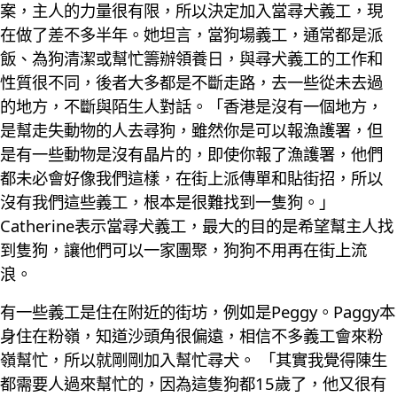
案，主人的力量很有限，所以決定加入當尋犬義工，現
在做了差不多半年。她坦言，當狗場義工，通常都是派
飯、為狗清潔或幫忙籌辦領養日，與尋犬義工的工作和
性質很不同，後者大多都是不斷走路，去一些從未去過
的地方，不斷與陌生人對話。「香港是沒有一個地方，
是幫走失動物的人去尋狗，雖然你是可以報漁護署，但
是有一些動物是沒有晶片的，即使你報了漁護署，他們
都未必會好像我們這樣，在街上派傳單和貼街招，所以
沒有我們這些義工，根本是很難找到一隻狗。」
Catherine表示當尋犬義工，最大的目的是希望幫主人找
到隻狗，讓他們可以一家團聚，狗狗不用再在街上流
浪。
有一些義工是住在附近的街坊，例如是Peggy。Paggy本
身住在粉嶺，知道沙頭角很偏遠，相信不多義工會來粉
嶺幫忙，所以就剛剛加入幫忙尋犬。 「其實我覺得陳生
都需要人過來幫忙的，因為這隻狗都15歲了，他又很有