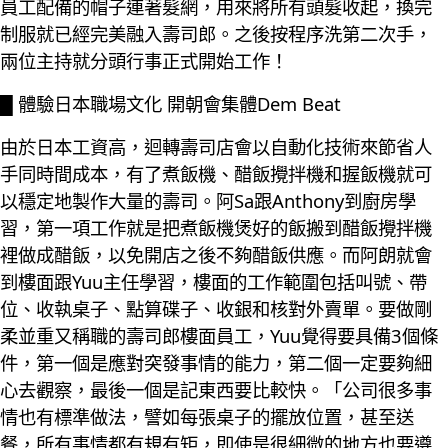
員工配備的帽子連著髮網，用來將所有頭髮收起，換完
制服就已經完美融入壽司郎。之後按程序洗第二次手，
兩位主持就分頭行事正式開始工作！
█ 體驗日本職場文化 開朝會集體Dem Beat
由於日本工資高，迴轉壽司店會以自動化技術來節省人
手同時間成本，有了煮飯機、醋飯攪拌機和握飯機就可
以穩定地製作大量的壽司。阿Sa跟Anthony到廚房學
習，第一項工作就是把煮飯機煲好的飯搬到醋飯攪拌機
裡做成醋飯，以免開店之後不夠醋飯供應。而阿朗就會
到樓面跟Yuu主任學習，樓面的工作範圍包括叫號、帶
位、收執桌子、點算碟子、收銀和核對外賣單。要做剛
柔並重又稱職的壽司郎樓面員工，Yuu覺得要具備3個條
件，第一個是應對突發事情的能力，第二個一定要夠細
心去觀察，最後一個是記東西要比較快。「公司很多事
情也有標準做法，譬如每張桌子的擺放位置，甚至送
餐，所有事情都有規有矩，即使是很細微的地方也要遵