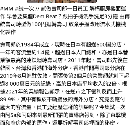
#MM #試一次 // 試做壽司郎一日員工 解構廚房樓面運
作 早會要集體Dem Beat？跟拍子機洗手洗足3分鐘 由傳
統壽司轉型做100円迴轉壽司 放棄手握改用流水式機械
化製作
壽司郎於1984年成立，現時在日本有超過600間分店，
一年的客流量約1.4億，超過日本人口總和，亦是日本營
業額最高的連鎖迴轉壽司店。2011年起，壽司郎先後在
韓國、台灣和香港開海外分店。香港首間壽司郎分店在
2019年8月進駐佐敦，開張後第2個月的營業額就創下超
過8,000萬日元的紀錄，高於日本店平均收入的2倍。根
據2021年的業績報告顯示，在逆市之下營利反而上升
89.9%，其中有賴於不斷擴張的海外分店。究竟要應付
龐大的客流量，員工要經歷怎樣的訓練呢？今集試一次
由阿Sa和阿朗來到最新開張的寶琳店報到，除了直擊樓
面和廚房內部的運作，還要拆解壽司郎裡面的秘密。