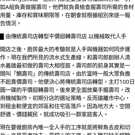
如A組負責做握壽司，他們就負責檢查握壽司所需的食材
用量、庫存和賞味期限等，在朝會就根據組別來逐一報
告情況。
█ 由傳統壽司店轉型平價迴轉壽司店 以機械取代人手
開店之後，廚房最大的考驗就是人手與機器如何同步運
作。現在我們所見的流水式生產線，和壽司郎創辦人清
水義雄最初做的壽司大相徑庭。壽司郎的前身其實是一
間叫「鯛壽司」的傳統壽司店，由於當時一般大眾負擔
不起貴價壽司，他便決心將傳統壽司店轉型，主打100日
圓一碟的平價迴轉壽司，後來更全面放棄手握壽司，改
用機械製作。初期分店的選址策略，反而遠離市中心，
到租金較便宜的郊區和住宅區落戶。因為地方大、空間
舒適、價錢親民，就成功吸引一群家庭客人。
現在要做廚房內唯一全人手的工序就是將鮮魚去皮和切