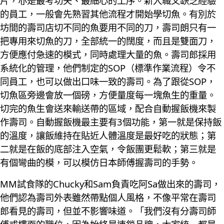
片，亦是最考功夫、最細心的工序。新入職又缺乏經驗
的員工，一般會先熟習其他流程才開始學切魚。有別於
坊間的壽司店切不同的魚要用不同的刀，壽司朗只有一
把專用來切魚的刀，全部統一的闊度，而且是雙面刀，
方便應付急速的模式，同時處理大量的魚。壽司郎採用
系統化的管理，他們制定的SOP（標準作業流程）令不
同員工，也可以做出口味一致的壽司。為了跟從SOP，
切魚區旁邊會放一個磅，方便量度每一塊魚生的重量。
切完的魚生會送來輸送帶的區域，配合自動握飯機來製
作壽司。自動握飯機最主要有3個功能，第一就是保持飯
的溫度，讓飯維持在貼近人體溫度是最好吃的狀態；第
二就是在飯的底部注入空氣，令飯團更鬆軟；第三就是
有個彎曲的模，可以模仿日本師傅握壽司的手勢。
MM試食隊的Chucky和Sam負責吃阿Sa做出來的壽司，
他們認為壽司外表雖然帶點個人風格，不像平常在壽司
郎看見的壽司，但並不影響味道。「我們沒有分壽司師