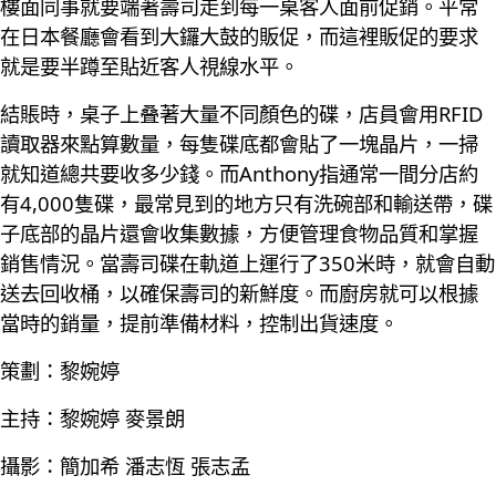
樓面同事就要端著壽司走到每一桌客人面前促銷。平常
在日本餐廳會看到大鑼大鼓的販促，而這裡販促的要求
就是要半蹲至貼近客人視線水平。
結賬時，桌子上叠著大量不同顏色的碟，店員會用RFID
讀取器來點算數量，每隻碟底都會貼了一塊晶片，一掃
就知道總共要收多少錢。而Anthony指通常一間分店約
有4,000隻碟，最常見到的地方只有洗碗部和輸送帶，碟
子底部的晶片還會收集數據，方便管理食物品質和掌握
銷售情況。當壽司碟在軌道上運行了350米時，就會自動
送去回收桶，以確保壽司的新鮮度。而廚房就可以根據
當時的銷量，提前準備材料，控制出貨速度。
策劃：黎婉婷
主持：黎婉婷 麥景朗
攝影：簡加希 潘志恆 張志孟