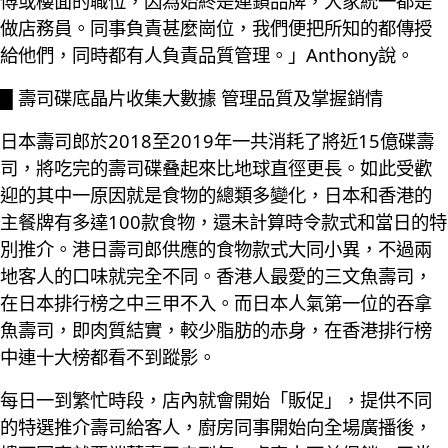
傅或樓面的職位，因為始終是連鎖品牌，大家統一都是
做店務員。同事負責甚麼崗位，我們便把所知的都傳授
給他們，同時都有人負責品質管理。」Anthony說。
█ 壽司碟底晶片收集大數據 管理品質及掌握銷情
日本壽司郎於2018至2019年一共消耗了將近15億碟壽
司，將吃完的壽司碟叠起來比地球直徑更長。如此受歡
迎的其中一原因就是食物的總類多變化，日本和香港的
主餐牌有多達100款食物，還未計算時令款式和當日的特
別推介。港日壽司郎供應的食物款式大同小異，不過兩
地客人的口味就完全不同。香港人最愛的三文魚壽司，
在日本排行榜之中三甲不入。而日本人氣第一位的吞拿
魚壽司，即肉質結實，較少脂肪的赤身，在香港排行榜
中連十大榜都看不到蹤影。
每日一到繁忙時段，店內就會開始「販促」，提供不同
的特選推介壽司給客人，廚房同事開始向全場廣播後，