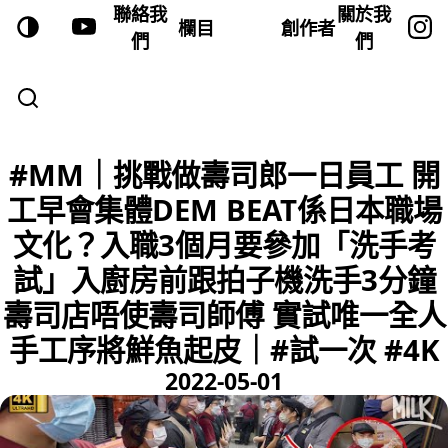
聯絡我
關於我
欄目
創作者
們
們
#MM｜挑戰做壽司郎一日員工 開
工早會集體DEM BEAT係日本職場
文化？入職3個月要參加「洗手考
試」入廚房前跟拍子機洗手3分鐘
壽司店唔使壽司師傅 實試唯一全人
手工序將鮮魚起皮｜#試一次 #4K
2022-05-01