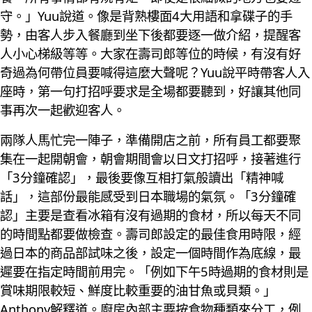
守。」Yuu說道。像是背熟樓面4大用語和拿碟子的手
勢，由客人步入餐廳到坐下後都要逐一做介紹，提醒客
人小心梯級等等。大家在壽司郎等位的時候，有沒有好
奇過為何帶位員要喊得這麼大聲呢？Yuu說平時帶客人入
座時，第一句打招呼要求是全場都要聽到，好讓其他同
事再次一起歡迎客人。
兩隊人馬忙完一陣子，準備開店之前，所有員工都要聚
集在一起開朝會，朝會期間會以日文打招呼，接著進行
「3分鐘確認」，最後要像互相打氣般讀出「精神喊
話」，這部份最能感受到日本職場的氣氛。「3分鐘確
認」主要是查看冰箱有沒有過期的食材，所以每天不同
的時間點都要做檢查。壽司郎設定的最佳食用時限，經
過日本的商品部試味之後，設定一個時間作為底線，最
遲要在指定時間前用完。「例如下午5時過期的食材則是
賞味期限較短、鮮度比較重要的油甘魚或貝類。」
Anthony解釋道。廚房內部主要按食物種類來分工，例