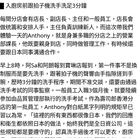
█ 入廚房前跟拍子機洗手洗足3分鐘
每間分店會有店長、副店長、主任和一般員工，店長會
做统籌和安排人手，主任負責訓練新人。而這次帶我們
體驗一天的Anthony，就是身兼多職的分店之上的營業
部課長，他既要親身到店，同時做管理工作，有時候還
要跟日本同事溝通合作。
早上8時，阿Sa和阿朗報到寶琳店報到，第一件事不是換
制服而是要先洗手，跟著拍子機的聲響由手指隙搓到手
腕，歷時3分鐘的洗手程序，期間不准交談，還要由通過
洗手考試的同事監察。一般員工入職3個月後，就要陸續
參加由品質管理部執行的洗手考試。作為壽司郎香港分
店的第一批員工，Anthony對白紙黑字列明的規矩早已
習以為常。「這裡的所有東西都很像日本，我們的回應
和衛生都依照日本的做法，始終我們是全日資公司，這
些規矩都是要遵守的」認真洗手過後才可以更衣，廚房