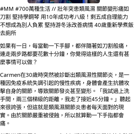
#MM #700萬種生活 // 壯年突患類風濕 關節變形痛如
刀割 堅持學鋼琴 用10年成功考八級！剩五成自理能力
不想成為別人負累 堅持游冬泳改善病情 40歲重新學煮飯
去廁所
如果有一日，每當動一下手腳，都伴隨著如刀割般痛，
連走兩步路都要花數十分鐘，你覺得這樣的人生還有甚
麼事情可以做？
Carmen在30歲時突然被診斷出類風濕性關節炎，是一
種因免疫系統失調引起的慢性疾病，身體會產生抗體攻
擊自身的關節，導致關節發炎甚至變形。「我試過上洗
手間，兩三個梯級的距離，我走了接近45分鐘。」聽起
來很誇張，但這就是類風濕關節炎患者每天面對的現
實。由於關節嚴重被侵蝕，所以就算動一下手指都會
痛。