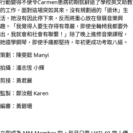
行動變得不便令Carmen患病初期就辭退了學校英文助教
的工作，面對這場突如其來，沒有規劃過的「退休」生
活，她沒有因此停下來，反而將重心放在發展音樂興
趣。「我覺得人要生存得有尊嚴，即使坐輪椅我都要外
出，我就會和社會有聯繫！」除了晚上進修音樂課程，
她還學鋼琴，即使手痛都堅持，年初更成功考取八級。
策劃：陳雯懿 Manyi
拍攝：潘志恆 小輝
剪接：黃君麗
監製：鄭汝翹 Karen
編審：黃碧珊
立即成為 MM Member 啦，每月只需 HKD 40 咋！傳