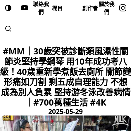
聯絡我
關於我
欄目
創作者
們
們
#MM｜30歲突被診斷類風濕性關
節炎堅持學鋼琴 用10年成功考八
級！40歲重新學煮飯去廁所 關節變
形痛如刀割 剩五成自理能力 不想
成為別人負累 堅持游冬泳改善病情
｜#700萬種生活 #4K
2025-05-29