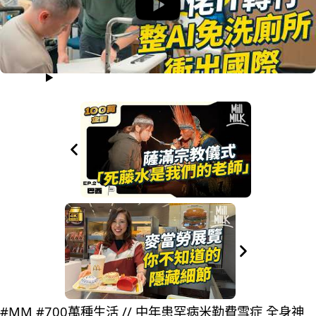
#MM #700萬種生活 // 中年患罕病米勒費雪症 全身神