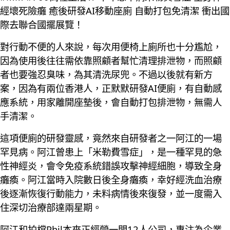
經壞死險癱 癒後研發AI移動座廁 自動打包免清潔 衝出國
際去聯合國擺展覽！
對行動不便的人來說，每次用便椅上廁所也十分尷尬，
因為使用後往往需依靠照顧者幫忙清理排泄物，而照顧
者也要強忍臭味，為其清洗尿兜。不過以後就有新方
案，因為有兩位香港人，正默默研發AI便廁，有自動感
應系統，用家離開座墊後，會自動打包排泄物，無需人
手清潔。
這項便廁的研發靈感，竟然來自研發者之一阿江的一場
罕見病。阿江曾患上「米勒費雪症」，是一種罕見的急
性神經炎，會令免疫系統錯誤攻擊神經細胞，導致全身
癱瘓。阿江當時入院數日後全身癱瘓，幸好經洗血治療
後逐漸恢復行動能力，未料病情後來復發，並一度需入
住深切治療部達兩星期。
阿江和拍檔Phil本來正經營一間12人公司，專注為企業