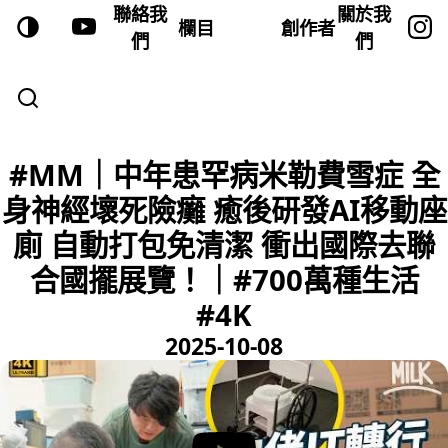
聯絡我
關於我
欄目
創作者
們
們
#MM｜中年患罕病米勒費雪症 全
身神經壞死險癱 癒後研發AI移動座
廁 自動打包免清潔 衝出國際去聯
合國擺展覽！｜#700萬種生活
#4K
2025-10-08