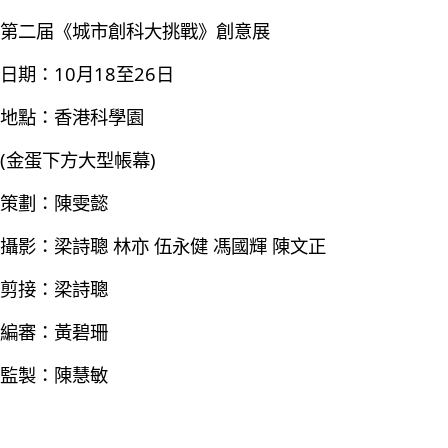
第二届《城市創科大挑戰》創意展
日期：10月18至26日
地點：香港科學園
(金蛋下方大型帳幕)
策劃：陳雯懿
攝影：梁詩聰 林亦 伍永健 馮國輝 陳文正
剪接：梁詩聰
編審：黃碧珊
監製：陳慧敏