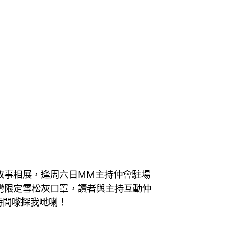
故事相展，逢周六日MM主持仲會駐場
 銅鑼灣限定雪松灰口罩，讀者與主持互動仲
時間嚟探我哋喇！