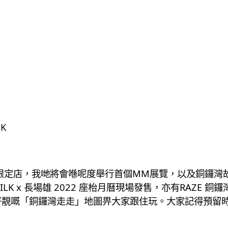
K
間限定店，我哋將會喺呢度舉行首個MM展覽，以及銅鑼灣
ILK x 長場雄 2022 座枱月曆現場發售，亦有RAZE
好靚嘅「銅鑼灣走走」地圖畀大家跟住玩。大家記得預留