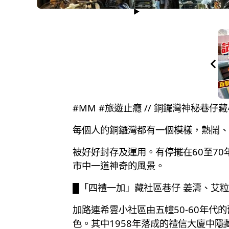
#MM #旅遊止癮 // 銅鑼灣神秘巷
每個人的銅鑼灣都有一個模樣，熱鬧、
被好好封存及運用。有停擺在60至7
市中一道神奇的風景。
█「四禮一加」藏社區巷仔 姜濤、艾粒
加路連希雲小社區由五幢50-60年
色。其中1958年落成的禮信大廈中