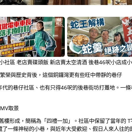
仔藏小社區 老店賣碟頭飯 新店賣太空清酒 後巷46呎小店成
繁榮與歷史背後，這個銅鑼灣更有些旺中帶靜的巷仔
0年代的巷仔社區、也有只得46呎的後巷街坊打躉地。一
MV取景
代的舊樓形成，簡稱為「四禮一加」。社區中保留了當年的 
隱藏了一條神秘的小巷，與近年大受歡迎、假日人來人往的