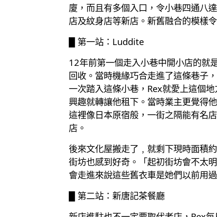
廈，而且有多個入口，令小巷四通八達
店及紋身店等新店。新舊融合的模樣令
█ 第一站：Luddite
12年前第一個走入小巷中開小店的就是
回收。當時機緣巧合走進了這條巷子，
一次踏入這條小巷，Rex就愛上這個
興趣就轉讓他租下。當時業主更覺得他
這裡像日本原宿般，一街之隔能有名店，
店。
後來文化屋搬走了﹐就剩下現時面積約1
街坊也感到好奇。「起初街坊會不太明
會走進來說這些舊衣車是她們以前用過
█ 第二站：新唐記茶餐廳
新店進駐也不一定要取代老店，Rex