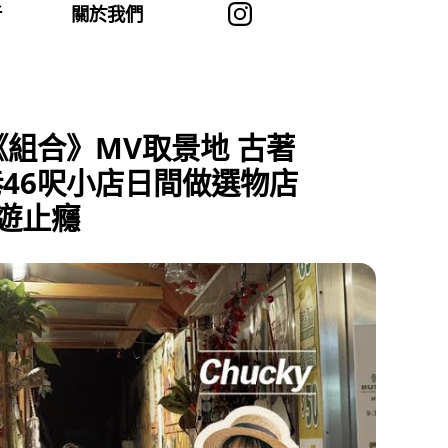
者
關於我們
組合》MV取景地 古著
巷46呎小店日間做選物店
遊止癮