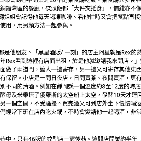
銅鑼灣區的餐廳，碟頭飯都「大件夾抵食」，價錢亦不
餐廳姐姐會記得他每天喝凍咖啡、看他忙時又會把餐點直接
使用，用另類方法一起參與。
都是他朋友。「黑星酒販/ 一刻」的店主阿星就是Rex的
年Rex看到這裡有店面出租，於是他就邀請我來開店。」
面做了兩道門，讓人一邊寄存，另一邊又可寄存其他東
有保留。小店是一間日夜店，日間賣茶、夜間賣酒，更
別不同的清酒。例如在靜岡縣一個溫度約8至12度的海
酵母及米乘搭了俄羅斯的太空船上太空，發酵10天才運
另一個空間，不受騷擾。買完酒又可到店外坐下慢慢喝
們經常下班在店內吃火鍋，不時會邀請他一起喝酒，非
巷中，只有46呎的蚊型店－窗後巷。這間店開業約半年