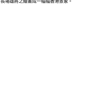
，藉由長場雄將之繪畫成一幅幅香港景象。