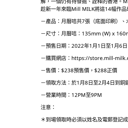
解，一個仍有待發掘、詮釋的香港。Mil
趁新一年來臨Mill MILK將這14
－產品：月曆咭共7張（底面印刷）、
－尺寸：月曆咭：135mm (W) x 160mm
－預售日期：2022年1月1日至1月6日
－購買網店：
https://store.mill-mil
－售價：$238預售價，$288正價
－領取方法：於1月8日至2月4日到銅
－營業時間：12PM至9PM
注意：
＊到場領取時必須以姓名及電郵登記成