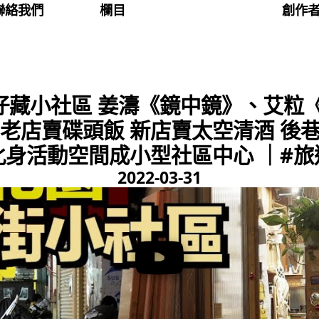
聯絡我們
欄目
創作
仔藏小社區 姜濤《鏡中鏡》、艾粒《
老店賣碟頭飯 新店賣太空清酒 後
化身活動空間成小型社區中心 ｜#旅
2022-03-31