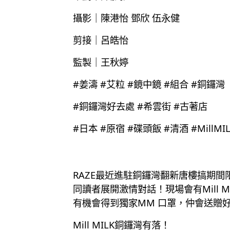
攝影｜陳港怡 鄧欣 伍永健
剪接｜呂皓怡
監製｜王秋婷
#姜濤 #艾粒 #鏡中鏡 #組合 #銅鑼灣
#銅鑼灣好去處 #希雲街 #古著店
#日本 #原宿 #碟頭飯 #清酒 #MillMIL
RAZE最近進駐銅鑼灣翻新唐樓搞期
同讀者展開激情對話！現場會有Mill M
有機會得到獨家MM 口罩，仲會送贈
Mill MILK銅鑼灣有落！