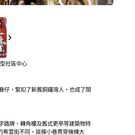
小型社區中心
條巷仔，緊扣了新舊銅鑼灣人，也成了鬧
T字路牌、轉角樓及舊式更亭等建築物特
的希雲街不同，這條小巷貫穿幾棟大