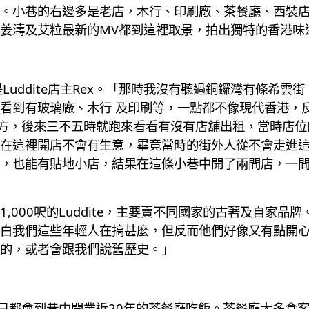
。小巷的右邊多是老店，木行、印刷廠、茶餐廳、西裝
姜濤及艾粒最新的MV都到這裡取景，拍出獨特的香港味
Luddite店主Rex。「那時我沒有聽過銅鑼灣有條希
看到有玻璃廠、木行 及印刷等，一點都不像現代香港，
地方，後來三不五時就跑來看看有沒有店舖出租，當時店
在這裡開店不會有生意，畢竟當時的街外人從不會走進這
也能有貼地小店，結果在這條小巷中開了兩間店，一間是L
,000呎的Luddite，主要賣不同國家的古著及自家
白我們這些年輕人在搞甚麼，但反而他們好像又有點開
的，或者會跟我們說舊歷史。」
每日都會到巷中開業近20年的茶餐廳吃飯。茶餐廳大多食客