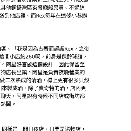
像其他銅鑼灣區茶餐廳般昂貴。不過這
送到他店裡。而Rex每年在這條小巷辦
熟客。「我是因為古著而認識Rex，之後
這間小店約260呎，前身是保齡球館，
西。阿星好喜歡這個設計﹐因此保留至
有狗店長坐鎮。阿星是負責夜晚營業的
底做二次熟成的清酒，樽上更有很多貝殼
回來製成酒。除了賣奇特的酒，店內更
酒聊天，阿星說有時候不同店或街坊都
常熱鬧。
﹐同樣是一間日夜店。日間是選物店，