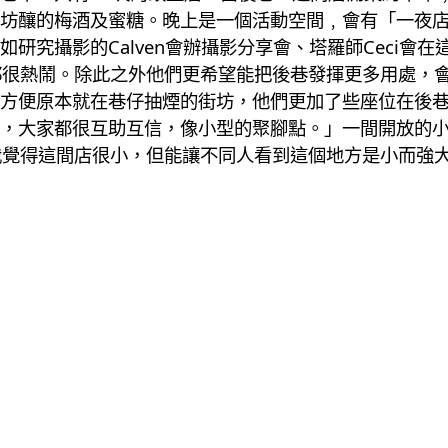
坊釀的梅酒及蜜糖。晚上是一個活動空間﹐會有「一夜
研究攝影的Calven會辦攝影分享會、塔羅師Ceci會
都很熱鬧。除此之外他們更希望能把後巷發揮更多用處，
方便原本就在巷仔抽煙的街坊，他們更加了些座位在後巷﹐
，大家都很互助互信，像小型的聚腳點。」一間開放的
我覺得這間店很小，但能讓不同人看到這個地方是小而強