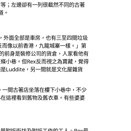
店等；左邊卻有一列很截然不同的古著
道。
雲街，外面全部是車房，也有三至四間垃圾
反而像以前香港，九龍城寨一樣。」第
位的前身是裝修公司的貨倉，人家看他有
條小巷。但Rex反而視之為寶藏，覺得
uddite，另一間就是文化屋雜貨
品牌。一間古著店坐落在樓下小巷中，不少
心在這裡看到舊物及舊衣車。有些婆婆
是附近街坊及附近工作的工人。Rex最