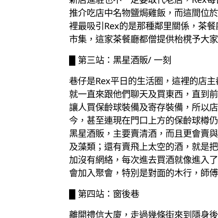
推介吃店中名物鹽焗雞飯，而這間位於
裡最吸引Rex的是那種鄰里關係，茶
市集，這家茶餐廳都僧提供枱櫈予大家
█ 第三站：黑星酒販/ 一刻
巷仔是Rex平日的生活圈，這裡的店主
就一直來跟他們聊天及買東西，直到前
讓人買保齡球裝備及寄存裝備，所以店
今，甚至連現在門口上方的保齡球樽仍
黑星酒販，主要賣清酒，而且更會賣與
及藻類；還有賣飛上太空的酒，就是把
加沒有網絡，每次進去買酒就像進入了
會加入聚會，特別是對面的木行，師傅
█ 第四站：窗後巷
離開禮信大廈，走過幾條街來到隱身後